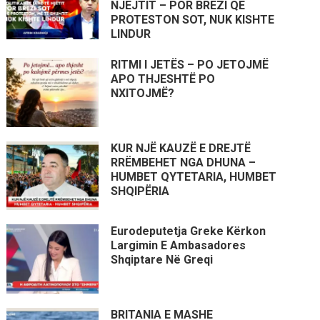
NJËJTIT – POR BREZI QË
PROTESTON SOT, NUK KISHTE
LINDUR
RITMI I JETËS – PO JETOJMË
APO THJESHTË PO
NXITOJMË?
KUR NJË KAUZË E DREJTË
RRËMBEHET NGA DHUNA –
HUMBET QYTETARIA, HUMBET
SHQIPËRIA
Eurodeputetja Greke Kërkon
Largimin E Ambasadores
Shqiptare Në Greqi
BRITANIA E MASHE