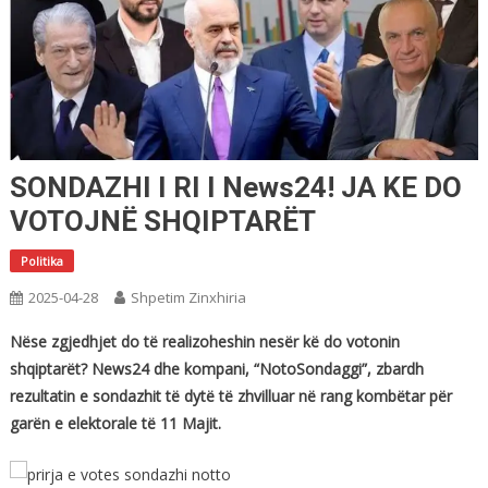
SONDAZHI I RI I News24! JA KE DO
VOTOJNË SHQIPTARËT
Politika
2025-04-28
Shpetim Zinxhiria
Nëse zgjedhjet do të realizoheshin nesër kë do votonin
shqiptarët? News24 dhe kompani, “NotoSondaggi”, zbardh
rezultatin e sondazhit të dytë të zhvilluar në rang kombëtar për
garën e elektorale të 11 Majit.