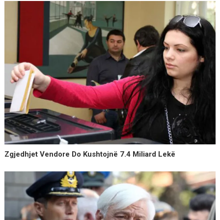
Zgjedhjet Vendore Do Kushtojnë 7.4 Miliard Lekë