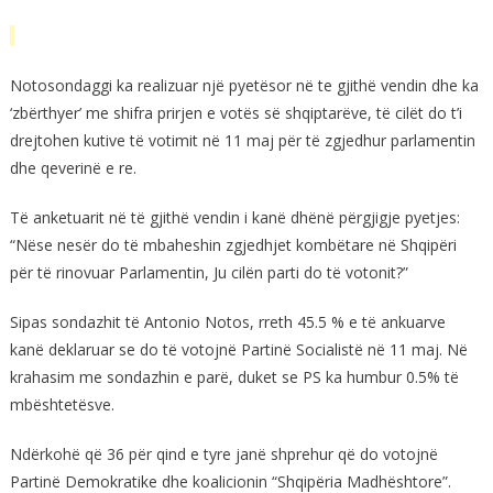
Notosondaggi ka realizuar një pyetësor në te gjithë vendin dhe ka
‘zbërthyer’ me shifra prirjen e votës së shqiptarëve, të cilët do t’i
drejtohen kutive të votimit në 11 maj për të zgjedhur parlamentin
dhe qeverinë e re.
Të anketuarit në të gjithë vendin i kanë dhënë përgjigje pyetjes:
“Nëse nesër do të mbaheshin zgjedhjet kombëtare në Shqipëri
për të rinovuar Parlamentin, Ju cilën parti do të votonit?”
Sipas sondazhit të Antonio Notos, rreth 45.5 % e të ankuarve
kanë deklaruar se do të votojnë Partinë Socialistë në 11 maj. Në
krahasim me sondazhin e parë, duket se PS ka humbur 0.5% të
mbështetësve.
Ndërkohë që 36 për qind e tyre janë shprehur që do votojnë
Partinë Demokratike dhe koalicionin “Shqipëria Madhështore”.