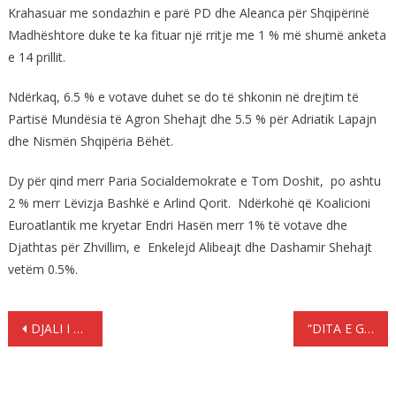
Krahasuar me sondazhin e parë PD dhe Aleanca për Shqipërinë
Madhështore duke te ka fituar një rritje me 1 % më shumë anketa
e 14 prillit.
Ndërkaq, 6.5 % e votave duhet se do të shkonin në drejtim të
Partisë Mundësia të Agron Shehajt dhe 5.5 % për Adriatik Lapajn
dhe Nismën Shqipëria Bëhët.
Dy për qind merr Paria Socialdemokrate e Tom Doshit, po ashtu
2 % merr Lëvizja Bashkë e Arlind Qorit. Ndërkohë që Koalicioni
Euroatlantik me kryetar Endri Hasën merr 1% të votave dhe
Djathtas për Zhvillim, e Enkelejd Alibeajt dhe Dashamir Shehajt
vetëm 0.5%.
Lëvizje
DJALI I DONALD TRUMP KONFIRMON : NUK KA TAKIM TË ANULUAR MES MEJE DHE RAMËS
“DITA E GËNJESHTRAVE”, CILA ËSHTË ORIGJINA E SAJ – SI E FESTOJNË EUROPIANËT
te