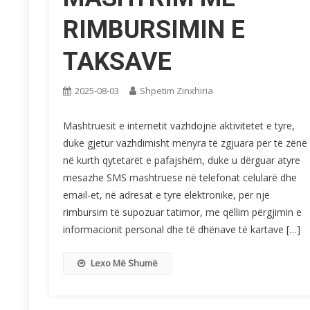
RIMBURSIMIN E
TAKSAVE
2025-08-03
Shpetim Zinxhiria
Mashtruesit e internetit vazhdojnë aktivitetet e tyre,
duke gjetur vazhdimisht mënyra të zgjuara për të zënë
në kurth qytetarët e pafajshëm, duke u dërguar atyre
mesazhe SMS mashtruese në telefonat celularë dhe
email-et, në adresat e tyre elektronike, për një
rimbursim të supozuar tatimor, me qëllim përgjimin e
informacionit personal dhe të dhënave të kartave […]
Lexo Më Shumë