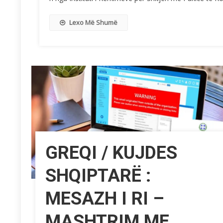
Lexo Më Shumë
GREQI / KUJDES
SHQIPTARË :
MESAZH I RI –
MASHTRIM ME