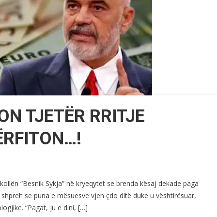
N TJETËR RRITJE
ËRFITON…!
shkollën “Besnik Sykja” në kryeqytet se brenda kësaj dekade paga
 shpreh se puna e mësuesve vjen çdo ditë duke u vështirësuar,
ogjike. “Pagat, ju e dini, […]