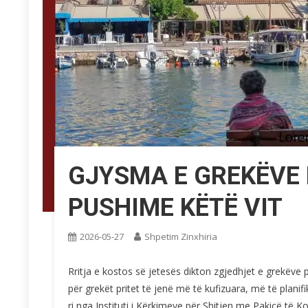
GJYSMA E GREKËVE 
PUSHIME KËTË VIT
2026-05-27
Shpetim Zinxhiria
Rritja e kostos së jetesës dikton zgjedhjet e grekëve p
për grekët pritet të jenë më të kufizuara, më të pla
ri nga Instituti i Kërkimeve për Shitjen me Pakicë të K