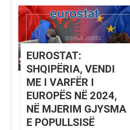
EUROSTAT:
SHQIPËRIA, VENDI
ME I VARFËR I
EUROPËS NË 2024,
NË MJERIM GJYSMA
E POPULLSISË