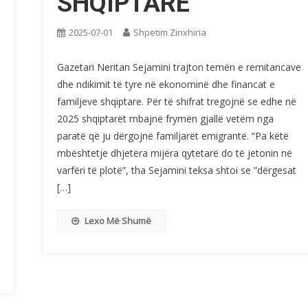
SHQIPTARE
2025-07-01
Shpetim Zinxhiria
Gazetari Neritan Sejamini trajton temën e remitancave
dhe ndikimit të tyre në ekonominë dhe financat e
familjeve shqiptare. Për të shifrat tregojnë se edhe në
2025 shqiptarët mbajnë frymën gjallë vetëm nga
paratë që ju dërgojnë familjarët emigrantë. “Pa këtë
mbështetje dhjetëra mijëra qytetarë do të jetonin në
varfëri të plotë”, tha Sejamini teksa shtoi se ”dërgesat
[…]
Lexo Më Shumë