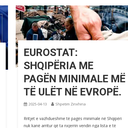
EUROSTAT:
SHQIPËRIA ME
PAGËN MINIMALE MË
TË ULËT NË EVROPË.
2025-04-13
Shpetim Zinxhiria
Rritjet e vazhdueshme të pagës minimale në Shqipëri
nuk kanë arritur që ta nxjerrin vendin nga lista e të