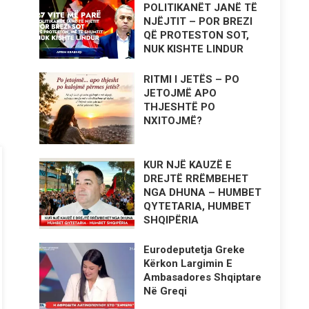
POLITIKANËT JANË TË
NJËJTIT – POR BREZI
QË PROTESTON SOT,
NUK KISHTE LINDUR
RITMI I JETËS – PO
JETOJMË APO
THJESHTË PO
NXITOJMË?
KUR NJË KAUZË E
DREJTË RRËMBEHET
NGA DHUNA – HUMBET
QYTETARIA, HUMBET
SHQIPËRIA
Eurodeputetja Greke
Kërkon Largimin E
Ambasadores Shqiptare
Në Greqi