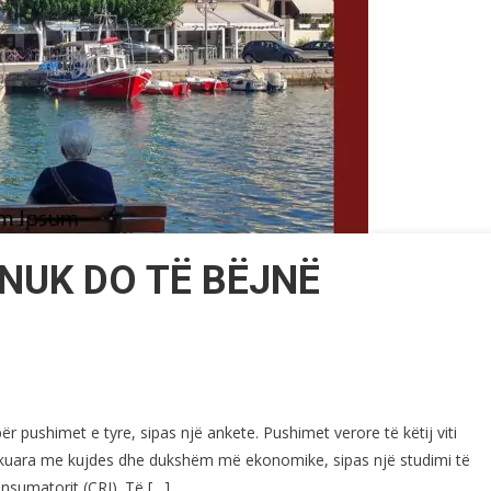
NUK DO TË BËJNË
ër pushimet e tyre, sipas një ankete. Pushimet verore të këtij viti
nifikuara me kujdes dhe dukshëm më ekonomike, sipas një studimi të
onsumatorit (CRI). Të […]