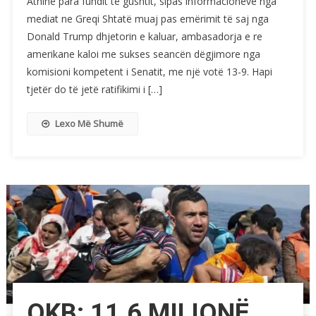
Athinë para fundit të gushtit, sipas informacioneve nga
mediat ne Greqi Shtatë muaj pas emërimit të saj nga
Donald Trump dhjetorin e kaluar, ambasadorja e re
amerikane kaloi me sukses seancën dëgjimore nga
komisioni kompetent i Senatit, me një votë 13-9. Hapi
tjetër do të jetë ratifikimi i […]
Lexo Më Shumë
OKB: 11.6 MILIONË