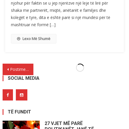
njohur për faktin se u jep njerëzve një leje të lirë për
shaka me partnerët, miqtë, anëtarët e familjes dhe
kolegët e tyre, dita e është parë si një mundësi për të
mashtruar në formë […]
Lexo Më Shumë
Lëvizje
Postime më të vjetra
te
SOCIAL MEDIA
postimet
TË FUNDIT
27 VJET MË PARË