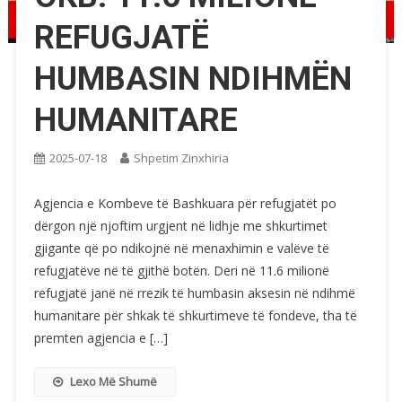
REFUGJATË
HUMBASIN NDIHMËN
HUMANITARE
2025-07-18
Shpetim Zinxhiria
Agjencia e Kombeve të Bashkuara për refugjatët po
dërgon një njoftim urgjent në lidhje me shkurtimet
gjigante që po ndikojnë në menaxhimin e valëve të
refugjatëve në të gjithë botën. Deri në 11.6 milionë
refugjatë janë në rrezik të humbasin aksesin në ndihmë
humanitare për shkak të shkurtimeve të fondeve, tha të
premten agjencia e […]
Lexo Më Shumë