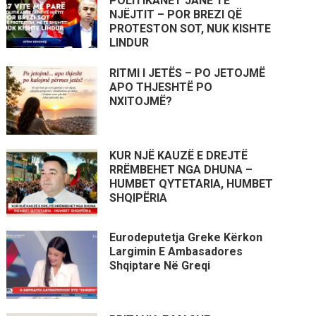
POLITIKANËT JANË TË
NJËJTIT – POR BREZI QË
PROTESTON SOT, NUK KISHTE
LINDUR
RITMI I JETËS – PO JETOJMË
APO THJESHTË PO
NXITOJMË?
KUR NJË KAUZË E DREJTË
RRËMBEHET NGA DHUNA –
HUMBET QYTETARIA, HUMBET
SHQIPËRIA
Eurodeputetja Greke Kërkon
Largimin E Ambasadores
Shqiptare Në Greqi