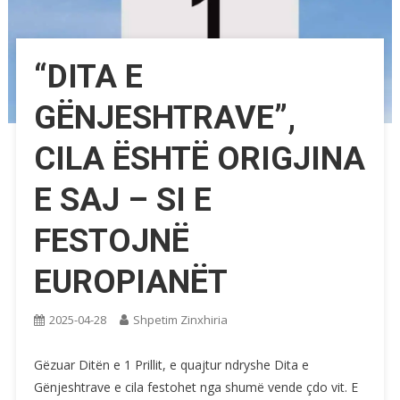
“DITA E
GËNJESHTRAVE”,
CILA ËSHTË ORIGJINA
E SAJ – SI E
FESTOJNË
EUROPIANËT
2025-04-28
Shpetim Zinxhiria
Gëzuar Ditën e 1 Prillit, e quajtur ndryshe Dita e
Gënjeshtrave e cila festohet nga shumë vende çdo vit. E