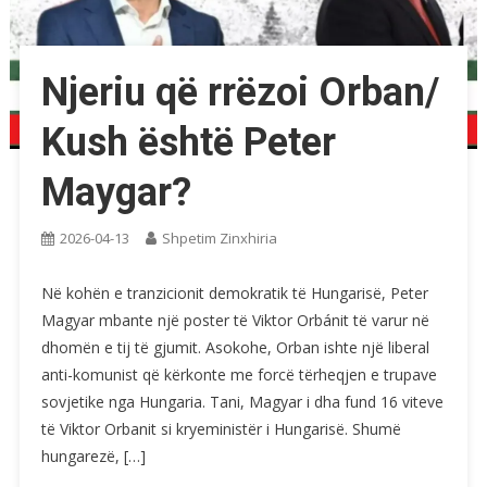
Njeriu që rrëzoi Orban/
Kush është Peter
Maygar?
2026-04-13
Shpetim Zinxhiria
Në kohën e tranzicionit demokratik të Hungarisë, Peter
Magyar mbante një poster të Viktor Orbánit të varur në
dhomën e tij të gjumit. Asokohe, Orban ishte një liberal
anti-komunist që kërkonte me forcë tërheqjen e trupave
sovjetike nga Hungaria. Tani, Magyar i dha fund 16 viteve
të Viktor Orbanit si kryeministër i Hungarisë. Shumë
hungarezë, […]