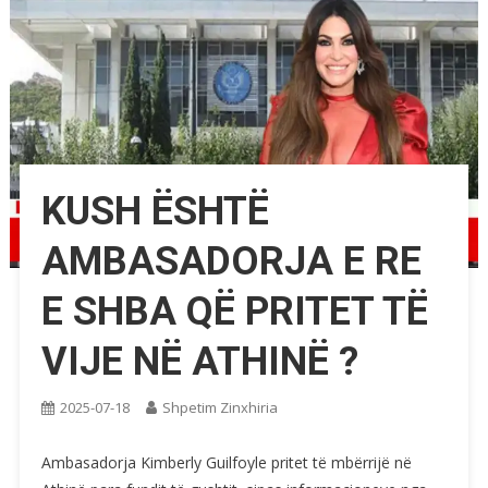
KUSH ËSHTË
AMBASADORJA E RE
E SHBA QË PRITET TË
VIJE NË ATHINË ?
2025-07-18
Shpetim Zinxhiria
Ambasadorja Kimberly Guilfoyle pritet të mbërrijë në