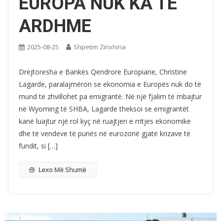
EUROPA NUK KA TË
ARDHME
2025-08-25
Shpetim Zinxhiria
Drejtoresha e Bankës Qendrore Europiane, Christine
Lagarde, paralajmëron se ekonomia e Europës nuk do të
mund të zhvillohet pa emigrantë. Në një fjalim të mbajtur
në Wyoming të SHBA, Lagarde theksoi se emigrantët
kanë luajtur një rol kyç në ruajtjen e rritjes ekonomike
dhe të vendeve të punës në eurozonë gjatë krizave të
fundit, si […]
Lexo Më Shumë