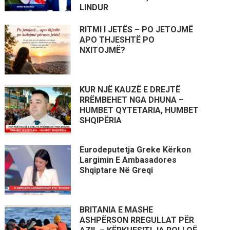
LINDUR
RITMI I JETËS – PO JETOJMË
APO THJESHTË PO
NXITOJMË?
KUR NJË KAUZË E DREJTË
RRËMBEHET NGA DHUNA –
HUMBET QYTETARIA, HUMBET
SHQIPËRIA
Eurodeputetja Greke Kërkon
Largimin E Ambasadores
Shqiptare Në Greqi
BRITANIA E MASHE
ASHPËRSON RREGULLAT PËR