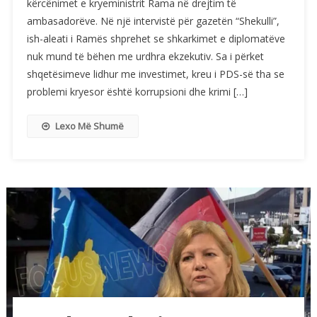
kërcënimet e kryeministrit Rama në drejtim të
ambasadorëve. Në një intervistë për gazetën “Shekulli”,
ish-aleati i Ramës shprehet se shkarkimet e diplomatëve
nuk mund të bëhen me urdhra ekzekutiv. Sa i përket
shqetësimeve lidhur me investimet, kreu i PDS-së tha se
problemi kryesor është korrupsioni dhe krimi […]
Lexo Më Shumë