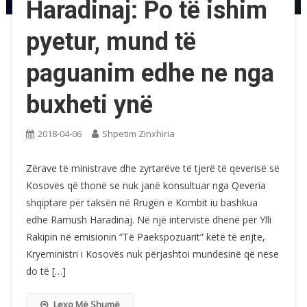
Haradinaj: Po të ishim
pyetur, mund të
paguanim edhe ne nga
buxheti ynë
2018-04-06
Shpetim Zinxhiria
Zërave të ministrave dhe zyrtarëve të tjerë të qeverisë së
Kosovës që thonë se nuk janë konsultuar nga Qeveria
shqiptare për taksën në Rrugën e Kombit iu bashkua
edhe Ramush Haradinaj. Në një intervistë dhënë për Ylli
Rakipin në emisionin “Të Paekspozuarit” këtë të enjte,
Kryeministri i Kosovës nuk përjashtoi mundësinë që nëse
do të […]
Lexo Më Shumë