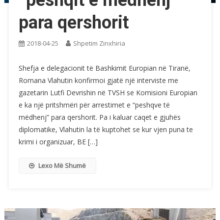
“peshqit e mëdhenj”
para qershorit
2018-04-25
Shpetim Zinxhiria
Shefja e delegacionit të Bashkimit Europian në Tiranë,
Romana Vlahutin konfirmoi gjatë një interviste me
gazetarin Lutfi Devrishin në TVSH se Komisioni Europian
e ka një pritshmëri për arrestimet e “peshqve të
mëdhenj” para qershorit. Pa i kaluar caqet e gjuhës
diplomatike, Vlahutin la të kuptohet se kur vjen puna te
krimi i organizuar, BE […]
Lexo Më Shumë