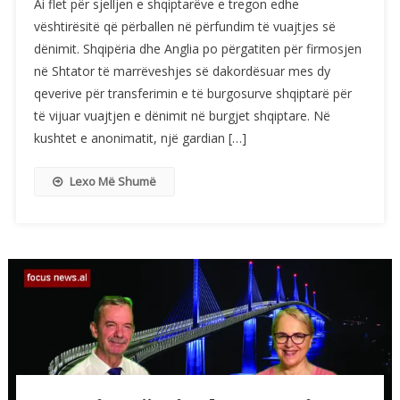
Ai flet për sjelljen e shqiptarëve e tregon edhe
vështirësitë që përballen në përfundim të vuajtjes së
dënimit. Shqipëria dhe Anglia po përgatiten për firmosjen
në Shtator të marrëveshjes së dakordësuar mes dy
qeverive për transferimin e të burgosurve shqiptarë për
të vijuar vuajtjen e dënimit në burgjet shqiptare. Në
kushtet e anonimatit, një gardian […]
Lexo Më Shumë