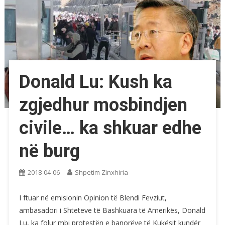
Donald Lu: Kush ka
zgjedhur mosbindjen
civile… ka shkuar edhe
në burg
2018-04-06
Shpetim Zinxhiria
I ftuar në emisionin Opinion të Blendi Fevziut,
ambasadori i Shteteve të Bashkuara të Amerikës, Donald
Lu, ka folur mbi protestën e banorëve të Kukësit kundër