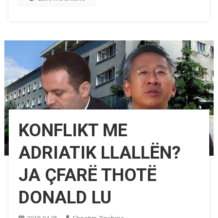
KONFLIKT ME
ADRIATIK LLALLËN?
JA ÇFARË THOTË
DONALD LU
2018-04-05
Shpetim Zinxhiria