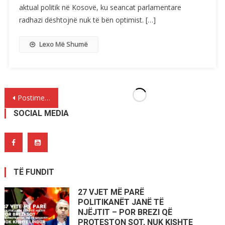
aktual politik në Kosovë, ku seancat parlamentare
radhazi dështojnë nuk të bën optimist. […]
Lexo Më Shumë
Lëvizje
Postime më të vjetra
te
SOCIAL MEDIA
postimet
TË FUNDIT
27 VJET MË PARË
POLITIKANËT JANË TË
NJËJTIT – POR BREZI QË
PROTESTON SOT, NUK KISHTE