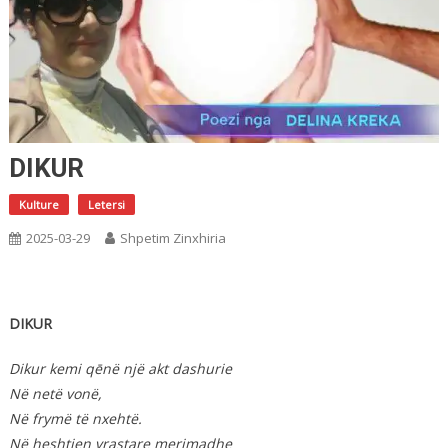
DIKUR
Kulture
Letersi
2025-03-29
Shpetim Zinxhiria
DIKUR
Dikur kemi qēnë një akt dashurie
Në netë vonë,
Në frymë të nxehtë.
Në heshtjen vrastare merimadhe