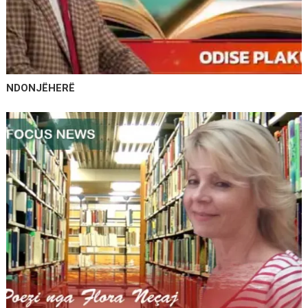
NDONJËHERË