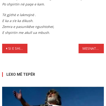
Po shpirtin në paqe e kam.
Të gjithë e lakmojnë .
E ka a s’e ka dikush.
Zemra e pasunikêve ngushtohet,
E shpirtin me akull ua mbush.
Lëvizje
SI E SHIKON DIASPORA SHQIPTARE VIZITËN E KRYEMINISTRIT NË GREQI
MESNATA
te
postimet
LEXO MË TEPËR