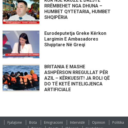
KUR NJË KAUZË E DREJTË
RRËMBEHET NGA DHUNA –
HUMBET QYTETARIA, HUMBET
SHQIPËRIA
Eurodeputetja Greke Kërkon
Largimin E Ambasadores
Shqiptare Në Greqi
BRITANIA E MASHE
ASHPËRSON RREGULLAT PËR
AZIL – KËRKUESIT! JA ROLI QË
DO TË KETË INTELIGJENCA
ARTIFICIALE
FjalaJone
Bota
Emigracioni
Intervistë
Opinion
Politika