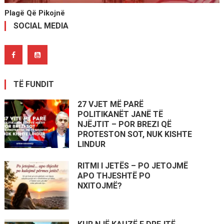
Plagë Që Pikojnë
SOCIAL MEDIA
TË FUNDIT
27 VJET MË PARË
POLITIKANËT JANË TË
NJËJTIT – POR BREZI QË
PROTESTON SOT, NUK KISHTE
LINDUR
RITMI I JETËS – PO JETOJMË
APO THJESHTË PO
NXITOJMË?