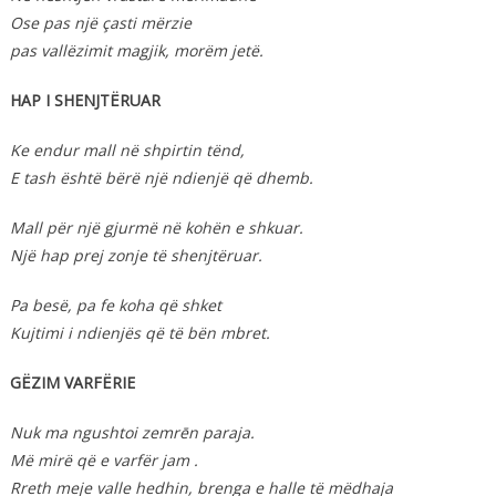
Ose pas një çasti mërzie
pas vallëzimit magjik, morëm jetë.
HAP I SHENJTËRUAR
Ke endur mall në shpirtin tënd,
E tash është bërë një ndienjë që dhemb.
Mall për një gjurmë në kohën e shkuar.
Një hap prej zonje të shenjtëruar.
Pa besë, pa fe koha që shket
Kujtimi i ndienjës që të bën mbret.
GËZIM VARFËRIE
Nuk ma ngushtoi zemrēn paraja.
Më mirë që e varfër jam .
Rreth meje valle hedhin, brenga e halle të mëdhaja