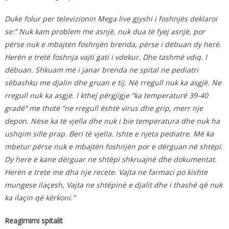
Duke folur per televizionin Mega live gjyshi i foshnjës deklaroi
se:” Nuk kam problem me asnjë, nuk dua të fyej asnjë, por
përse nuk e mbajtën foshnjën brenda, përse i dëbuan dy herë.
Herën e tretë foshnja vajti gati i vdekur. Dhe tashmë vdiq. I
dëbuan. Shkuam më i janar brenda ne spital ne pediatri
sëbashku me djalin dhe gruan e tij. Në rregull nuk ka asgjë. Ne
rregull nuk ka asgjë. I kthej përgjigje “ka temperaturë 39-40
gradë” me thotë “ne rregull është virus dhe grip, merr nje
depon. Nëse ka të vjella dhe nuk i bie temperatura dhe nuk ha
ushqim sille prap. Beri të vjella. Ishte e njeta pediatre. Më ka
mbetur përse nuk e mbajtën foshnjën por e dërguan në shtëpi.
Dy here e kane dërguar ne shtëpi shkruajnë dhe dokumentat.
Herën e trete me dha nje recete. Vajta ne farmaci po kishte
mungese ilaçesh, Vajta ne shtëpinë e djalit dhe i thashë që nuk
ka ilaçin që kërkoni.”
Reagimimi spitalit