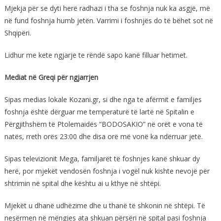
Mjekja për se dyti herë radhazi i tha se foshnja nuk ka asgjë, më
në fund foshnja humb jetën. Varrimi i foshnjës do të bëhet sot në
Shqipëri.
Lidhur me kete ngjarje te rëndë sapo kanë filluar hetimet.
Mediat në Greqi për ngjarrjen
Sipas medias lokale Kozani.gr, si dhe nga te afërmit e familjes
foshnja është dërguar me temperaturë të lartë në Spitalin e
Përgjithshëm të Ptolemaidës “BODOSAKIO” në orët e vona të
natës, rreth orës 23:00 dhe disa orë më vonë ka ndërruar jetë.
Sipas televizionit Mega, familjarët të foshnjes kanë shkuar dy
herë, por mjekët vendosën foshnja i vogël nuk kishte nevojë për
shtrimin në spital dhe kështu ai u kthye në shtëpi.
Mjekët u dhanë udhëzime dhe u thanë të shkonin në shtëpi. Të
nesërmen në mëngjes ata shkuan përsëri në spital pasi foshnja