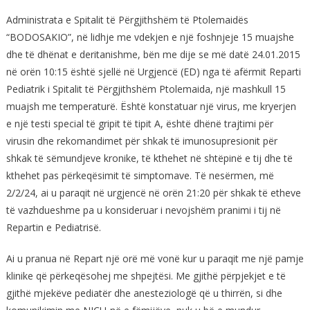
Administrata e Spitalit të Përgjithshëm të Ptolemaidës
“BODOSAKIO”, në lidhje me vdekjen e një foshnjeje 15 muajshe
dhe të dhënat e deritanishme, bën me dije se më datë 24.01.2015
në orën 10:15 është sjellë në Urgjencë (ED) nga të afërmit Reparti
Pediatrik i Spitalit të Përgjithshëm Ptolemaida, një mashkull 15
muajsh me temperaturë. Është konstatuar një virus, me kryerjen
e një testi special të gripit të tipit A, është dhënë trajtimi për
virusin dhe rekomandimet për shkak të imunosupresionit për
shkak të sëmundjeve kronike, të kthehet në shtëpinë e tij dhe të
kthehet pas përkeqësimit të simptomave. Të nesërmen, më
2/2/24, ai u paraqit në urgjencë në orën 21:20 për shkak të etheve
të vazhdueshme pa u konsideruar i nevojshëm pranimi i tij në
Repartin e Pediatrisë.
Ai u pranua në Repart një orë më vonë kur u paraqit me një pamje
klinike që përkeqësohej me shpejtësi. Me gjithë përpjekjet e të
gjithë mjekëve pediatër dhe anesteziologë që u thirrën, si dhe