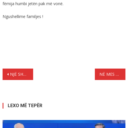
fëmija humbi jetën pak më vonë.
Ngushellime familjes !
Lëvizje
NJË SHOQËRI E NDARË : LIRIA E FJALËS DHE POLARIZIMI NË KOMUNITETIN SHQIPTAR NË GREQI
NË MES TË ATHINËS
te
postimet
LEXO MË TEPËR