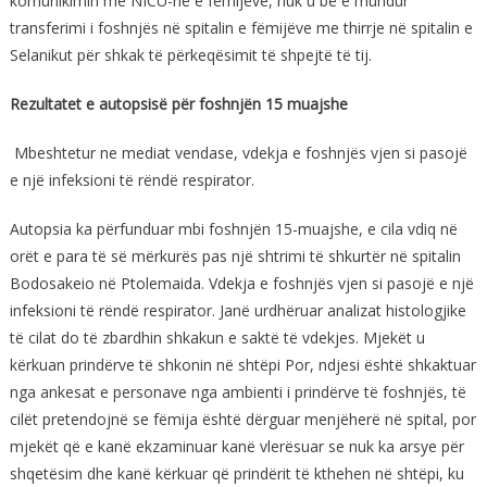
komunikimin me NICU-në e fëmijëve, nuk u bë e mundur
transferimi i foshnjës në spitalin e fëmijëve me thirrje në spitalin e
Selanikut për shkak të përkeqësimit të shpejtë të tij.
Rezultatet e autopsisë për foshnjën 15 muajshe
Mbeshtetur ne mediat vendase, vdekja e foshnjës vjen si pasojë
e një infeksioni të rëndë respirator.
Autopsia ka përfunduar mbi foshnjën 15-muajshe, e cila vdiq në
orët e para të së mërkurës pas një shtrimi të shkurtër në spitalin
Bodosakeio në Ptolemaida. Vdekja e foshnjës vjen si pasojë e një
infeksioni të rëndë respirator. Janë urdhëruar analizat histologjike
të cilat do të zbardhin shkakun e saktë të vdekjes. Mjekët u
kërkuan prindërve të shkonin në shtëpi Por, ndjesi është shkaktuar
nga ankesat e personave nga ambienti i prindërve të foshnjës, të
cilët pretendojnë se fëmija është dërguar menjëherë në spital, por
mjekët që e kanë ekzaminuar kanë vlerësuar se nuk ka arsye për
shqetësim dhe kanë kërkuar që prindërit të kthehen në shtëpi, ku