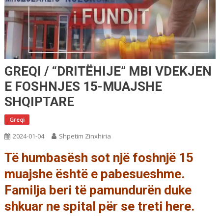
GREQI / “DRITËHIJE” MBI VDEKJEN
E FOSHNJES 15-MUAJSHE
SHQIPTARE
Greqi
2024-01-04
Shpetim Zinxhiria
Të humbasësh sot një foshnjë 15
muajshe është e pabesueshme.
Familja beri të pamundurën duke
shkuar ne spital për se treti here.