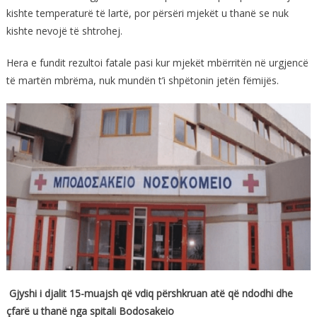
kishte temperaturë të lartë, por përsëri mjekët u thanë se nuk
kishte nevojë të shtrohej.
Hera e fundit rezultoi fatale pasi kur mjekët mbërritën në urgjencë
të martën mbrëma, nuk mundën t’i shpëtonin jetën fëmijës.
Gjyshi i djalit 15-muajsh që vdiq përshkruan atë që ndodhi dhe
çfarë u thanë nga spitali Bodosakeio