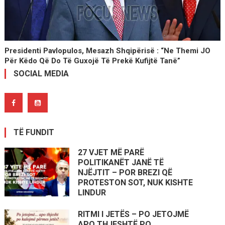
Presidenti Pavlopulos, Mesazh Shqipërisë : “Ne Themi JO
Për Këdo Që Do Të Guxojë Të Prekë Kufijtë Tanë”
SOCIAL MEDIA
TË FUNDIT
27 VJET MË PARË
POLITIKANËT JANË TË
NJËJTIT – POR BREZI QË
PROTESTON SOT, NUK KISHTE
LINDUR
RITMI I JETËS – PO JETOJMË
APO THJESHTË PO