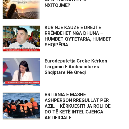
NXITOJMË?
KUR NJË KAUZË E DREJTË
RRËMBEHET NGA DHUNA –
HUMBET QYTETARIA, HUMBET
SHQIPËRIA
Eurodeputetja Greke Kërkon
Largimin E Ambasadores
Shqiptare Në Greqi
BRITANIA E MASHE
ASHPËRSON RREGULLAT PËR
AZIL – KËRKUESIT! JA ROLI QË
DO TË KETË INTELIGJENCA
ARTIFICIALE