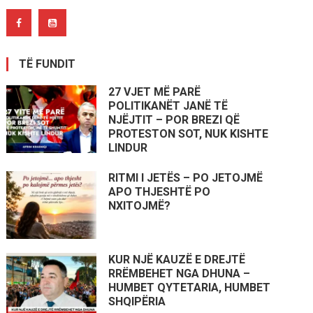
TË FUNDIT
27 VJET MË PARË
POLITIKANËT JANË TË
NJËJTIT – POR BREZI QË
PROTESTON SOT, NUK KISHTE
LINDUR
RITMI I JETËS – PO JETOJMË
APO THJESHTË PO
NXITOJMË?
KUR NJË KAUZË E DREJTË
RRËMBEHET NGA DHUNA –
HUMBET QYTETARIA, HUMBET
SHQIPËRIA