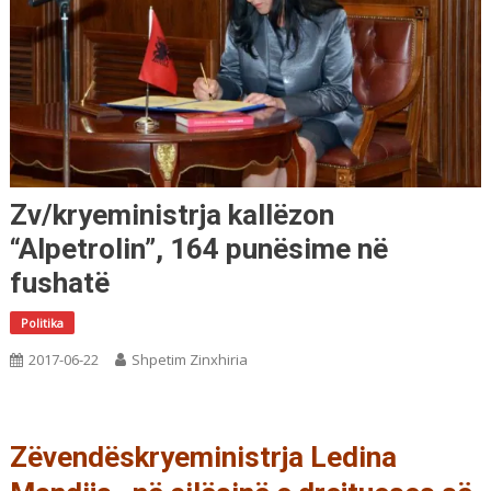
Zv/kryeministrja kallëzon
“Alpetrolin”, 164 punësime në
fushatë
Politika
2017-06-22
Shpetim Zinxhiria
Zëvendëskryeministrja Ledina