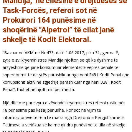
Mandija, në cilësinë e drejtueses së
Task-Forcës, referoi sot në
Prokurori 164 punësime në
shoqërinë “Alpetrol” të cilat janë
shkelje të Kodit Elektoral.
“Bazuar në VKM-në Nr.473, datë 1.06.2017, pika 31, germa ë,
zyra e zv. kryeministres Mandija njofton se që ka dyshime të
arsyeshme që janë konsumuar elementët e veprës penale të
shpërdorimit të detyrës parashikuar nga neni 248 i Kodit Penal dhe
korrupsionit aktiv në zgjedhje parashikuar nga neni 328 i Kodit
Penal”, thuhet në njoftimin për media.
Një ditë me parë zyra e zëvendëskryeministres referoi rastin për
18 punësime pas kësaj periudhe. Por sot në vijim të
informacioneve të reja të marra nga Drejtoria e Përgjithshme e
Tatimeve u verifikua se ka me qindra punësime të tilla në shkelje