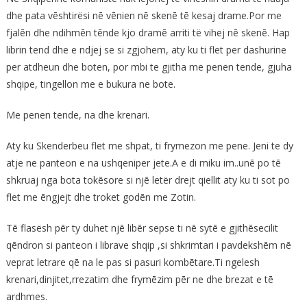
dhe pata vēshtirësi nē vēnien nē skenē tē kesaj drame.Por me
fjalēn dhe ndihmēn tēnde kjo dramē arriti të vihej nē skenē. Hap
librin tend dhe e ndjej se si zgjohem, aty ku ti flet per dashurine
per atdheun dhe boten, por mbi te gjitha me penen tende, gjuha
shqipe, tingellon me e bukura ne bote.
Me penen tende, na dhe krenari.
Aty ku Skenderbeu flet me shpat, ti frymezon me pene. Jeni te dy
atje ne panteon e na ushqeniper jete.A e di miku im..unē po tē
shkruaj nga bota tokēsore si njē letër drejt qiellit aty ku ti sot po
flet me ēngjejt dhe troket godēn me Zotin.
Tē flasësh pēr ty duhet njē libēr sepse ti nē sytē e gjithēsecilit
qēndron si panteon i librave shqip ,si shkrimtari i pavdekshēm nē
veprat letrare qē na le pas si pasuri kombētare.Ti ngelesh
krenari,dinjitet,rrezatim dhe frymēzim pēr ne dhe brezat e tē
ardhmes.