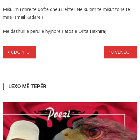
Miku im i mirē tē qoftē dheu i lehtë.! Nē kujtim tē mikut tonē tē
mirē Ismail Kadare !
Me dashuri e pērulje hyjnore Fatos e Drita Haxhiraj
Lëvizje
ÇDO 1 ORË LARGOHEN PËRGJITHMONE NGA SHQIPËRIA 6 QYTETARË
10 VENDET EVROPIANE ME MË SHUMË EMIGRANTË
te
postimet
LEXO MË TEPËR