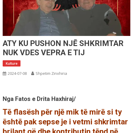
ATY KU PUSHON NJĒ SHKRIMTAR
NUK VDES VEPRA E TIJ
Kulture
2024-07-08
Shpetim Zinxhiria
Nga Fatos e Drita Haxhiraj/
Tē flasësh pēr njē mik tē mirē si ty
ēshtē pak sepse je i vetmi shkrimtar
brilant që dhe kontributin tēnd nē