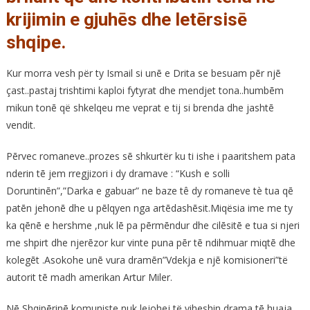
krijimin e gjuhēs dhe letērsisē
shqipe.
Kur morra vesh për ty Ismail si unē e Drita se besuam pēr njē
çast..pastaj trishtimi kaploi fytyrat dhe mendjet tona..humbēm
mikun tonē që shkelqeu me veprat e tij si brenda dhe jashtē
vendit.
Pērvec romaneve..prozes sē shkurtër ku ti ishe i paaritshem pata
nderin tē jem rregjizori i dy dramave : “Kush e solli
Doruntinēn”,”Darka e gabuar” ne baze tê dy romaneve tè tua qē
patēn jehonē dhe u pēlqyen nga artēdashēsit.Miqësia ime me ty
ka qēnē e hershme ,nuk lē pa pērmēndur dhe cilēsitē e tua si njeri
me shpirt dhe njerēzor kur vinte puna pēr tē ndihmuar miqtē dhe
kolegēt .Asokohe unē vura dramēn”Vdekja e njē komisioneri”të
autorit tē madh amerikan Artur Miler.
Nē Shqipērinē komuniste nuk lejohej të viheshin drama tē huaja