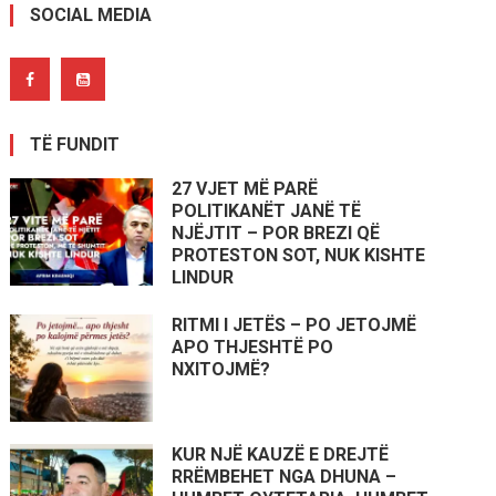
SOCIAL MEDIA
TË FUNDIT
27 VJET MË PARË
POLITIKANËT JANË TË
NJËJTIT – POR BREZI QË
PROTESTON SOT, NUK KISHTE
LINDUR
RITMI I JETËS – PO JETOJMË
APO THJESHTË PO
NXITOJMË?
KUR NJË KAUZË E DREJTË
RRËMBEHET NGA DHUNA –