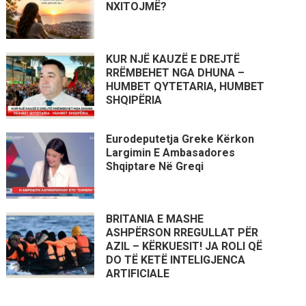
NXITOJMË?
KUR NJË KAUZË E DREJTË
RRËMBEHET NGA DHUNA –
HUMBET QYTETARIA, HUMBET
SHQIPËRIA
Eurodeputetja Greke Kërkon
Largimin E Ambasadores
Shqiptare Në Greqi
BRITANIA E MASHE
ASHPËRSON RREGULLAT PËR
AZIL – KËRKUESIT! JA ROLI QË
DO TË KETË INTELIGJENCA
ARTIFICIALE