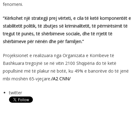
fenomeni.
“Kërkohet një strategji prej vërteti, e cila të ketë komponentët e
stabilitetit politik, të zbutjes së kriminalitetit, të përmirësimit të
tregut të punës, të shërbimeve sociale, dhe të rrjetit të
shërbimeve për nënën dhe për familjen.”
Projeksionet e realizuara nga Organizata e Kombeve të
Bashkuara tregojnë se në vitin 2100 Shqipëria do të ketë
popullsinë më të plakur në botë, ku 49% e banorëve do të jenë
mbi moshën 65-vjeçare.
/A2 CNN/
twitter