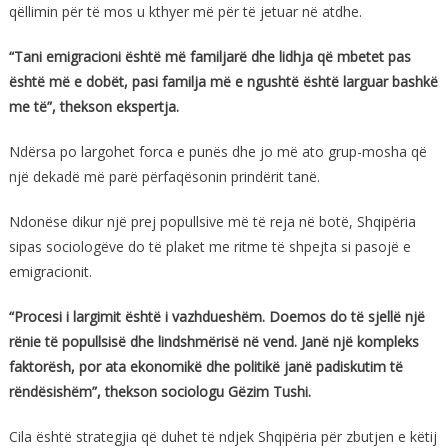
qëllimin për të mos u kthyer më për të jetuar në atdhe.
“Tani emigracioni është më familjarë dhe lidhja që mbetet pas
është më e dobët, pasi familja më e ngushtë është larguar bashkë
me të”, thekson ekspertja.
Ndërsa po largohet forca e punës dhe jo më ato grup-mosha që
një dekadë më parë përfaqësonin prindërit tanë.
Ndonëse dikur një prej popullsive më të reja në botë, Shqipëria
sipas sociologëve do të plaket me ritme të shpejta si pasojë e
emigracionit.
“Procesi i largimit është i vazhdueshëm. Doemos do të sjellë një
rënie të popullsisë dhe lindshmërisë në vend. Janë një kompleks
faktorësh, por ata ekonomikë dhe politikë janë padiskutim të
rëndësishëm”, thekson sociologu Gëzim Tushi.
Cila është strategjia që duhet të ndjek Shqipëria për zbutjen e këtij