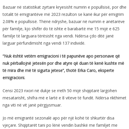
Bazuar në statistikat zyrtare kryesisht numrin e popullsisë, por dhe
totalit të emigrantëve më 2023 rezulton se kanë ikur për emigrim
2.08% e popullsisë. Thënë ndryshe, bazuar në numrin e anëtarëve
për familje, kjo shifër do të ishte e barabartë me 15 mijë e 625
familje të larguara tërësisht nga vendi. Ndërsa çdo ditë janë
larguar përfundimisht nga vendi 137 individë.
“Nuk është vetëm emigracioni i të papunëve apo personave që
nuk përballojnë jetesën por dhe atyre që duan të kenë kushte më
të mira dhe më të sigurta jetese”, thotë Erka Caro, eksperte
emigracioni.
Censi 2023 nxori në dukje se rreth 50 mijë shqiptarë largohen
mesatarisht, shifra më e lartë e 8 viteve të fundit. Ndërsa rikthimet
nga viti në vit janë përgjysmuar.
Jo më emigrantë sezonalë apo për një kohë të shkurtër disa
vjeçare. Shqiptarët tani po lënë vendin bashkë me familjet me