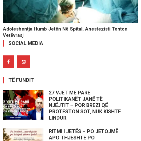
Adoleshentja Humb Jetën Në Spital, Anestezisti Tenton
Vetëvrasj
SOCIAL MEDIA
TË FUNDIT
27 VJET MË PARË
POLITIKANËT JANË TË
NJËJTIT – POR BREZI QË
PROTESTON SOT, NUK KISHTE
LINDUR
RITMI I JETËS – PO JETOJMË
APO THJESHTË PO