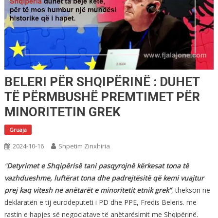
BELERI PËR SHQIPËRINË : DUHET
TË PËRMBUSHË PREMTIMET PËR
MINORITETIN GREK
Gruaja
2024-10-16
Shpetim Zinxhiria
“
Detyrimet e Shqipërisë tani pasqyrojnë kërkesat tona të
vazhdueshme, luftërat tona dhe padrejtësitë që kemi vuajtur
prej kaq vitesh ne anëtarët e minoritetit etnik grek”
, thekson në
deklaratën e tij eurodeputeti i PD dhe PPE, Fredis Beleris. me
rastin e hapjes së negociatave të anëtarësimit me Shqipërinë.