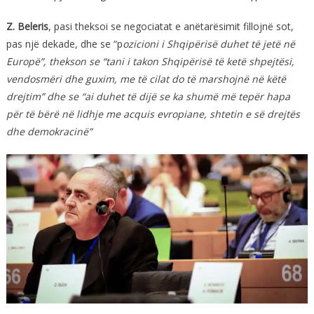
Z. Beleris
, pasi theksoi se negociatat e anëtarësimit fillojnë sot,
pas një dekade, dhe se “p
ozicioni i Shqipërisë duhet të jetë në
Europë”, thekson se “tani i takon Shqipërisë të ketë shpejtësi,
vendosmëri dhe guxim, me të cilat do të marshojnë në këtë
drejtim” dhe se “ai duhet të dijë se ka shumë më tepër hapa
për të bërë në lidhje me acquis evropiane, shtetin e së drejtës
dhe demokracinë”
.