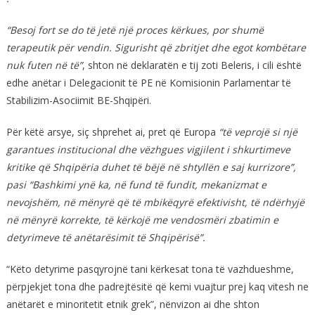
“Besoj fort se do të jetë një proces kërkues, por shumë
terapeutik për vendin. Sigurisht që zbritjet dhe egot kombëtare
nuk futen në të”
, shton në deklaratën e tij zoti Beleris, i cili është
edhe anëtar i Delegacionit të PE në Komisionin Parlamentar të
Stabilizim-Asociimit BE-Shqipëri.
Për këtë arsye, siç shprehet ai, pret që Europa
“të veprojë si një
garantues institucional dhe vëzhgues vigjilent i shkurtimeve
kritike që Shqipëria duhet të bëjë në shtyllën e saj kurrizore”,
pasi “Bashkimi ynë ka, në fund të fundit, mekanizmat e
nevojshëm, në mënyrë që të mbikëqyrë efektivisht, të ndërhyjë
në mënyrë korrekte, të kërkojë me vendosmëri zbatimin e
detyrimeve të anëtarësimit të Shqipërisë”.
“Këto detyrime pasqyrojnë tani kërkesat tona të vazhdueshme,
përpjekjet tona dhe padrejtësitë që kemi vuajtur prej kaq vitesh ne
anëtarët e minoritetit etnik grek”, nënvizon ai dhe shton