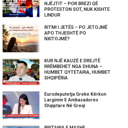
NJËJTIT – POR BREZI QË
PROTESTON SOT, NUK KISHTE
LINDUR
RITMI I JETËS – PO JETOJMË
APO THJESHTË PO
NXITOJMË?
KUR NJË KAUZË E DREJTË
RRËMBEHET NGA DHUNA –
HUMBET QYTETARIA, HUMBET
SHQIPËRIA
Eurodeputetja Greke Kërkon
Largimin E Ambasadores
Shqiptare Në Greqi
BRITANIA E MASHE