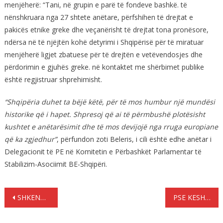
menjëherë: “Tani, në grupin e parë të fondeve bashkë. të
nënshkruara nga 27 shtete anëtare, përfshihen të drejtat e
pakicës etnike greke dhe veçanërisht të drejtat tona pronësore,
ndërsa në të njëjtën kohë detyrimi i Shqipërisë për të miratuar
menjëherë ligjet zbatuese për të drejtën e vetëvendosjes dhe
përdorimin e gjuhës greke. në kontaktet me shërbimet publike
është regjistruar shprehimisht.
“Shqipëria duhet ta bëjë këtë, për të mos humbur një mundësi
historike që i hapet. Shpresoj që ai të përmbushë plotësisht
kushtet e anëtarësimit dhe të mos devijojë nga rruga europiane
që ka zgjedhur”
, përfundon zoti Beleris, i cili është edhe anëtar i
Delegacionit të PE në Komitetin e Përbashkët Parlamentar të
Stabilizim-Asociimit BE-Shqipëri.
Lëvizje
SHKENCËTARËT THONE SE KA ALIENE DHE AT PO PËRGATITEN TË NA NJOFTOJNË ZYRTARISHT
PSE KESHILLOHET NJË LIMON I PRERË PRANË SHTRATIT GJATE NATES
te