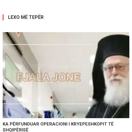
postimet
LEXO MË TEPËR
KA PËRFUNDUAR OPERACIONI I KRYEPESHKOPIT TË
SHQIPËRISË