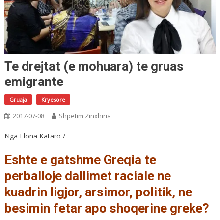
Te drejtat (e mohuara) te gruas
emigrante
Gruaja
Kryesore
2017-07-08
Shpetim Zinxhiria
Nga Elona Kataro /
Eshte e gatshme Greqia te
perballoje dallimet raciale ne
kuadrin ligjor, arsimor, politik, ne
besimin fetar apo shoqerine greke?