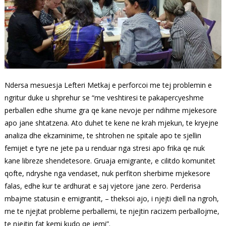
Ndersa mesuesja Lefteri Metkaj e perforcoi me tej problemin e
ngritur duke u shprehur se “me veshtiresi te pakapercyeshme
perballen edhe shume gra qe kane nevoje per ndihme mjekesore
apo jane shtatzena. Ato duhet te kene ne krah mjekun, te kryejne
analiza dhe ekzaminime, te shtrohen ne spitale apo te sjellin
femijet e tyre ne jete pa u renduar nga stresi apo frika qe nuk
kane libreze shendetesore. Gruaja emigrante, e cilitdo komunitet
qofte, ndryshe nga vendaset, nuk perfiton sherbime mjekesore
falas, edhe kur te ardhurat e saj vjetore jane zero. Perderisa
mbajme statusin e emigrantit, – theksoi ajo, i njejti diell na ngroh,
me te njejtat probleme perballemi, te njejtin racizem perballojme,
te njejtin fat kemi kudo qe jemi”.