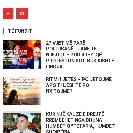
TË FUNDIT
27 VJET MË PARË
POLITIKANËT JANË TË
NJËJTIT – POR BREZI QË
PROTESTON SOT, NUK KISHTE
LINDUR
RITMI I JETËS – PO JETOJMË
APO THJESHTË PO
NXITOJMË?
KUR NJË KAUZË E DREJTË
RRËMBEHET NGA DHUNA –
HUMBET QYTETARIA, HUMBET
SHQIPËRIA