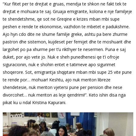
“Kur flitet per te drejtat e gruas, mendja te shkon ne fakt tek te
drejtat e mohuara te saj. Gruaja emigrante, kolona e nje familjeje
te shendetshme, qe sot ne Greqine e krizes mban mbi supe
peshen e rende te ekonomise, vazhdon te mbetet e padukshme.
Ajo hyn cdo dite ne shume familje greke, ashtu pa bere zhurme
pastron dhe sistemon, kujdeset per femijet dhe te moshuarit dhe
largohet po pa xhurme per t’u rikthyer te nesermen. Puna e saj
duket, por ajo vete jo. Nuk e sheh punedhenesi qe t’i ofroje
siguracionin, nuk e shohin entet e tatimeve apo sigurimet
shoqerore. Sot, emigrantja shqiptare mban mbi supe 25 vite pune
te rende por… mohuar! Keshtu, ajo nuk meriton libreze
shendetesie, nuk meriton vjetersi pune per pension dhe nese
divorcohet… nuk meriton as leje qendrimi!”. Keto ishin disa nga
pikat ku u ndal Kristina Kapurani.