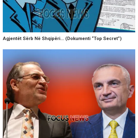
Agjentët Sërb Në Shqipëri… (dokumenti “Top Secret”)