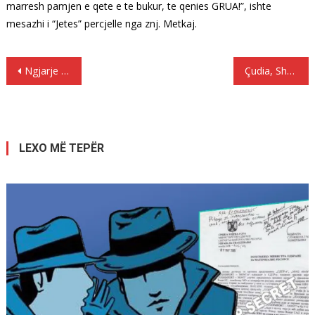
marresh pamjen e qete e te bukur, te qenies GRUA!”, ishte
mesazhi i “Jetes” percjelle nga znj. Metkaj.
Lëvizje
Ngjarje tragjike në Pukë, gjendet e vetëvarur 17-vjeçarja…
Çudia, Shqipëria e dyta në Evropë për rezerva të ujit të pijshëm dhe ujë nuk ka…
te
postimet
LEXO MË TEPËR