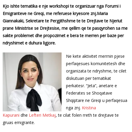
Kjo ishte tematika e nje workshopi te organizuar nga Forumi i
Emigranteve ne Greqi, me referuese kryesore znj.Maria
Giannakaki, Sekretare te Pergjithshme te te Drejtave te Njeriut
prane Ministrise se Drejtesise, me qellim qe te pasqyrohen sa me
sakte problemet dhe propozimet e bera te merren per baze per
ndryshimet e duhura ligjore.
Ne kete aktivitet merrnin pjese
perfaqesues komunitetesh dhe
organizata te ndryshme, te cilet
diskutuan per tematikat
perkatesr. “Jeta”, anetare e
Federates se Shoqatave
Shqiptare ne Greqi u perfaqesua
nga znj.
Kristina
Kapurani
dhe
Lefteri Metkaj
, te cilat folen rreth te drejtave te
gruas emigrante.