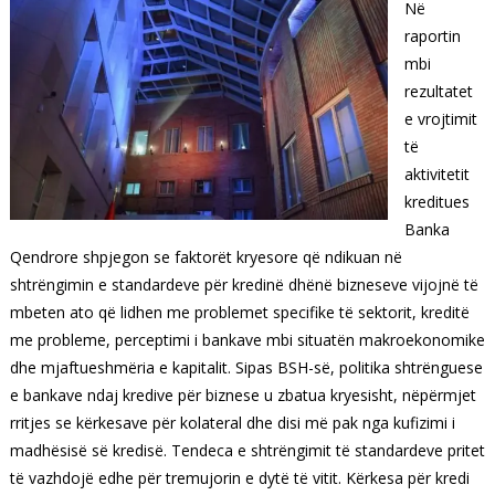
Në
raportin
mbi
rezultatet
e vrojtimit
të
aktivitetit
kreditues
Banka
Qendrore shpjegon se faktorët kryesore që ndikuan në
shtrëngimin e standardeve për kredinë dhënë bizneseve vijojnë të
mbeten ato që lidhen me problemet specifike të sektorit, kreditë
me probleme, perceptimi i bankave mbi situatën makroekonomike
dhe mjaftueshmëria e kapitalit.
Sipas BSH-së, politika shtrënguese
e bankave ndaj kredive për biznese u zbatua kryesisht, nëpërmjet
rritjes se kërkesave për kolateral dhe disi më pak nga kufizimi i
madhësisë së kredisë. Tendeca e shtrëngimit të standardeve pritet
të vazhdojë edhe për tremujorin e dytë të vitit.
Kërkesa për kredi