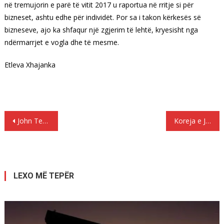
në tremujorin e parë të vitit 2017 u raportua në rritje si për
bizneset, ashtu edhe për individët. Por sa i takon kërkesës së
bizneseve, ajo ka shfaqur një zgjerim të lehtë, kryesisht nga
ndërmarrjet e vogla dhe të mesme.
Etleva Xhajanka
Lëvizje
John Terry do të largohet nga Celsi në fund te sezonit
Koreja e Jugut: Akuza për korrupsion kundër Presidentes Park Gun-Hye
te
postimet
LEXO MË TEPËR