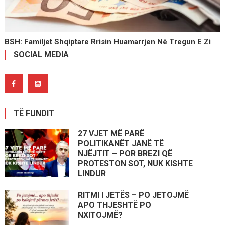
BSH: Familjet Shqiptare Rrisin Huamarrjen Në Tregun E Zi
SOCIAL MEDIA
TË FUNDIT
27 VJET MË PARË
POLITIKANËT JANË TË
NJËJTIT – POR BREZI QË
PROTESTON SOT, NUK KISHTE
LINDUR
RITMI I JETËS – PO JETOJMË
APO THJESHTË PO
NXITOJMË?