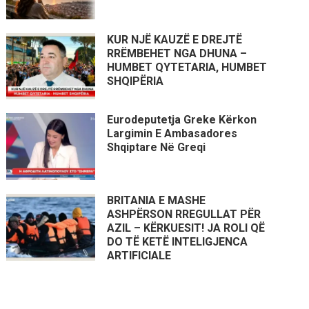
KUR NJË KAUZË E DREJTË
RRËMBEHET NGA DHUNA –
HUMBET QYTETARIA, HUMBET
SHQIPËRIA
Eurodeputetja Greke Kërkon
Largimin E Ambasadores
Shqiptare Në Greqi
BRITANIA E MASHE
ASHPËRSON RREGULLAT PËR
AZIL – KËRKUESIT! JA ROLI QË
DO TË KETË INTELIGJENCA
ARTIFICIALE