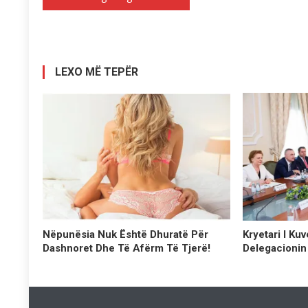
te
postimet
LEXO MË TEPËR
Nëpunësia Nuk Është Dhuratë Për
Kryetari I Kuv
Dashnoret Dhe Të Afërm Të Tjerë!
Delegacionin