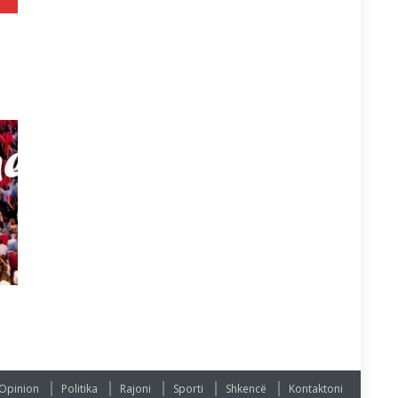
Opinion
Politika
Rajoni
Sporti
Shkencë
Kontaktoni