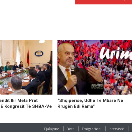
endit Ilir Meta Pret
“Shqipërisë, Udhë Të Mbarë Në
 E Kongresit Të SHBA-Ve
Rrugën Edi Rama”
FjalaJone
Bota
Emigracioni
Intervistë