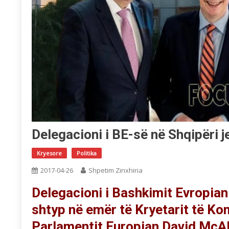
Delegacioni i BE-së në Shqipëri j
Kryesore
Politika
2017-04-26
Shpetim Zinxhiria
Delegacioni i Bashkimit Evropian 
shtyp në emër të Kryetarit të Ko
Parlamentit Europian David McAll