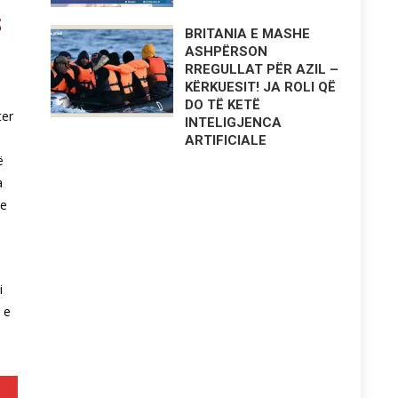
S
BRITANIA E MASHE
ASHPËRSON
RREGULLAT PËR AZIL –
KËRKUESIT! JA ROLI QË
,
DO TË KETË
ter
INTELIGJENCA
ARTIFICIALE
ë
a
 e
i
 e
mës