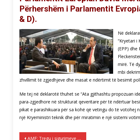
Përhershëm i Parlamentit Evropi
& D).
Në deklara
“Kryetari i
(EPP) dhe 
Fleckenste
mirë. Të d
mbi dekrim
zhvillimit të zgjedhjeve dhe masat e ndërtimit të besimit poli
Me tej në deklarotë thuhet se “Ata gjithashtu propozuan i
para-zgjedhore në strukturat qeveritare për të ndërtuar be
pikat e parashikuara për sa kohë që vetingu do të votohej 
një Kryeministri teknik dhe për miratimin e një sistemi votim
Lëvizje
AMF: Tregu i sigurimeve u rrit me 17.62 %