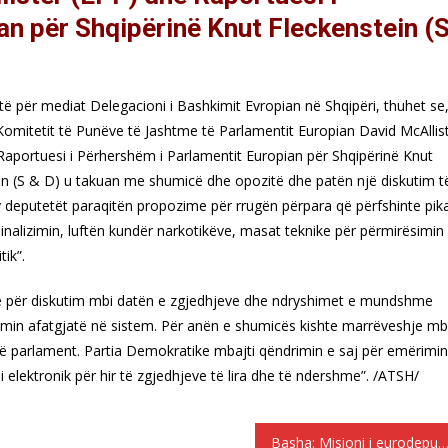
an për Shqipërinë Knut Fleckenstein (
të për mediat Delegacioni i Bashkimit Evropian në Shqipëri, thuhet se
 Komitetit të Punëve të Jashtme të Parlamentit Europian David McAllis
Raportuesi i Përhershëm i Parlamentit Europian për Shqipërinë Knut
in (S & D) u takuan me shumicë dhe opozitë dhe patën një diskutim t
y deputetët paraqitën propozime për rrugën përpara që përfshinte pik
inalizimin, luftën kundër narkotikëve, masat teknike për përmirësimin
tik”.
de për diskutim mbi datën e zgjedhjeve dhe ndryshimet e mundshme
simin afatgjatë në sistem. Për anën e shumicës kishte marrëveshje mb
në parlament. Partia Demokratike mbajti qëndrimin e saj për emërimin
i elektronik për hir të zgjedhjeve të lira dhe të ndershme”. /ATSH/
Basha: Misioni i eurodeputetëve dështoi për faj të Ra