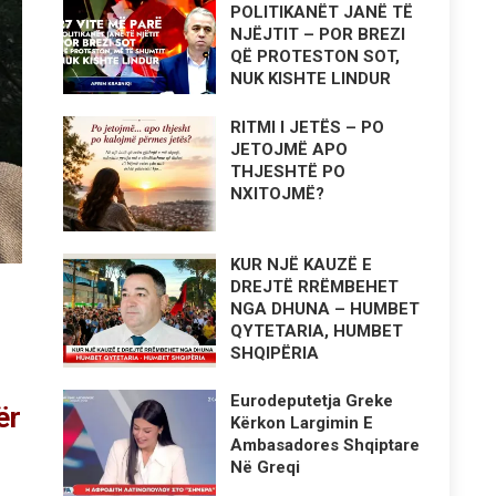
POLITIKANËT JANË TË
NJËJTIT – POR BREZI
QË PROTESTON SOT,
NUK KISHTE LINDUR
RITMI I JETËS – PO
JETOJMË APO
THJESHTË PO
NXITOJMË?
KUR NJË KAUZË E
DREJTË RRËMBEHET
NGA DHUNA – HUMBET
QYTETARIA, HUMBET
SHQIPËRIA
Eurodeputetja Greke
ër
Kërkon Largimin E
Ambasadores Shqiptare
Në Greqi