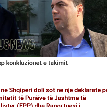
ep konkluzionet e takimit
në Shqipëri doli sot në një deklaratë p
mitetit të Punëve të Jashtme të
ister (EPP) dhe Raportuesi i