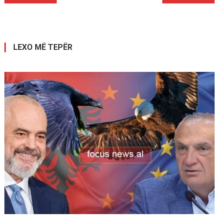
te
postimet
LEXO MË TEPËR