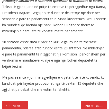
publikojë skuadren e kabinetit qeveritar të mandatit të katërt.
Teksa të gjithë janë në pritje të emrave të përzgjedhur nga Rama,
Presidenti Bajram Begaj do të duhet të dekretojë një datë për
seancën e parë të parlamentit të ri. Sipas kushtetuës, kreu i shtetit
ka mundësi që brenda një harku kohor 10 ditor të thërrasë
mbledhjen e parë, atë të konstitumit të parlamentit.
10 shtatori është data e parë se kur Begaj mund të thërrasë
parlamentin, ndërsa afati fundor është 20 shtatori. Në mbledhjen
e parë të parlamentit të ri zgjidhet një komision i përkohshëm për
verifikimin e mandateve ku një e nga një ftohen deputetët të
bëjnë betimin.
Më pas seanca vijon me zgjedhjen e kryetarit të ri të kuvendit, ku
kandidati për kryetar propozohet nga të paktën 15 deputetë dhe
zgjidhet pa debat dhe me votim të fshehtë.
Lëvizje
SI NDRYSHOI PASURIA E MINISTRAVE VETERANË
PROF.DR. MALAJ: “PARATË NUK RRITEN NË PEMË”