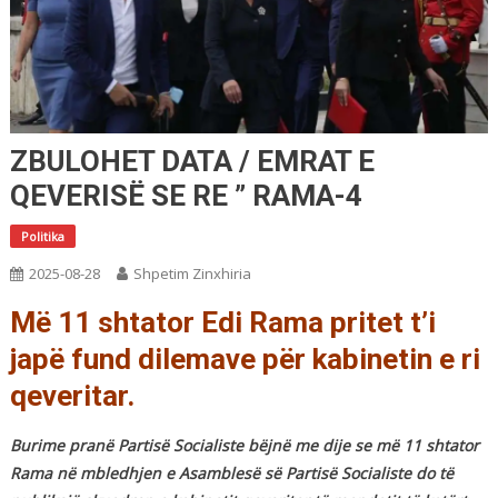
ZBULOHET DATA / EMRAT E
QEVERISË SE RE ” RAMA-4
Politika
2025-08-28
Shpetim Zinxhiria
Më 11 shtator Edi Rama pritet t’i
japë fund dilemave për kabinetin e ri
qeveritar.
Burime pranë Partisë Socialiste bëjnë me dije se më 11 shtator
Rama në mbledhjen e Asamblesë së Partisë Socialiste do të