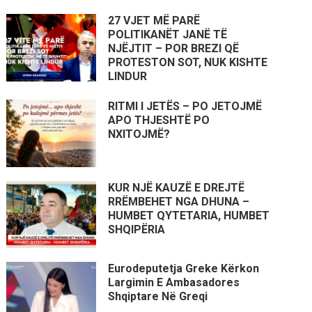
27 VJET MË PARË
POLITIKANËT JANË TË
NJËJTIT – POR BREZI QË
PROTESTON SOT, NUK KISHTE
LINDUR
RITMI I JETËS – PO JETOJMË
APO THJESHTË PO
NXITOJMË?
KUR NJË KAUZË E DREJTË
RRËMBEHET NGA DHUNA –
HUMBET QYTETARIA, HUMBET
SHQIPËRIA
Eurodeputetja Greke Kërkon
Largimin E Ambasadores
Shqiptare Në Greqi