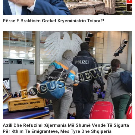
Përse E Braktisën Grekët Kryeministrin Tsipra?!
Azili Dhe Refuzimi :Gjermania Më Shumë Vende Të Sigurta
Për Kthim Te Emigranteve, Mes Tyre Dhe Shqiperia