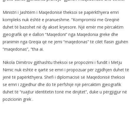
Ministri i Jashtëm i Maqedonisë theksoi se papërkthyera emri
kompleks nuk është e pranueshme. “Kompromisi me Greqinë
duhet të bazohet në dy akset kryesore. Një emër me përcaktim
gjeografik që e dallon “Maqedoni” nga Maqedonia greke dhe
pranimin nga Greqia që ne jemi “maqedonas” të cilët flasin gjuhën
“maqedonas”, “tha ai.
Nikola Dimitrov gjithashtu theksoi se propozimi i fundit i Metju
Nimic nuk është e qartë se emri i propozuar për zgjidhjen duhet të
jenë të papërkthyera. Shefi i diplomacisë së Maqedonisë theksoi
se emri i zgjedhur dhe do të përfshijë një përcaktim gjeografik
duhet të “ruajtur identitetin tonë me dinjitet”, duke u përgjigjur në
pozicionin grek .