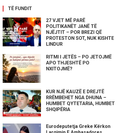
TË FUNDIT
27 VJET MË PARË
POLITIKANËT JANË TË
NJËJTIT – POR BREZI QË
PROTESTON SOT, NUK KISHTE
LINDUR
RITMI I JETËS – PO JETOJMË
APO THJESHTË PO
NXITOJMË?
KUR NJË KAUZË E DREJTË
RRËMBEHET NGA DHUNA –
HUMBET QYTETARIA, HUMBET
SHQIPËRIA
Eurodeputetja Greke Kërkon
Largimin E Ambasadores