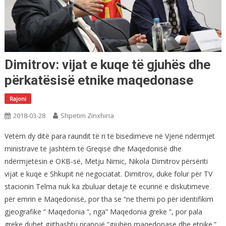
Dimitrov: vijat e kuqe të gjuhës dhe
përkatësisë etnike maqedonase
Rajoni
2018-03-28
Shpetim Zinxhiria
Vetëm dy ditë para raundit të ri të bisedimeve në Vjenë ndërmjet
ministrave të jashtëm të Greqisë dhe Maqedonisë dhe
ndërmjetësin e OKB-së, Metju Nimic, Nikola Dimitrov përsëriti
vijat e kuqe e Shkupit në negociatat. Dimitrov, duke folur për TV
stacionin Telma nuk ka zbuluar detaje të ecurinë e diskutimeve
për emrin e Maqedonisë, por tha se “ne themi po për identifikim
gjeografike ” Maqedonia “, nga” Maqedonia greke “, por pala
greke duhet gjithashtu pranojë “gjuhën maqedonase dhe etnike.”