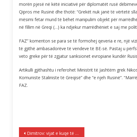
morën pjesë në këtë iniciativë për diplomatët rusë dëbimeve
Qipros me Rusinë dhe thotë: “Grekët nuk janë të vërtetë sll
mësimi fetar mund të bëhet manipulim objekt për marrëdhën
në fillim në Greqi (…) ka ndjekur marrëdhëniet e saj me pol
FAZ” komenton se para se të formohej qeveria e re, një vizi
të gjithë ambasadorëve të vendeve të BE-së. Pastaj u përfs
veto greke për të zgjatur sanksionet evropiane kundër Rusis
Artikulli gjithashtu i referohet Ministrit të Jashtëm grek Niko
Komuniste Staliniste të Greqisë” dhe “e njeh Rusinë”. “Mar
FAZ.
Lëvizje
Dimitrov: vijat e kuqe të gjuhës dhe përkatësisë etnike maqedonase