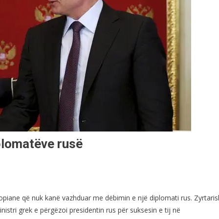
iplomatëve rusë
piane që nuk kanë vazhduar me dëbimin e një diplomati rus. Zyrtaris
inistri grek e përgëzoi presidentin rus për suksesin e tij në