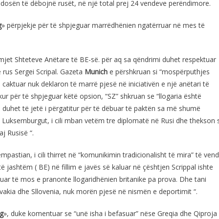
endosën të dëbojnë rusët, në një total prej 24 vendeve perëndimore.
g
» përpjekje për të shpjeguar marrëdhënien ngatërruar në mes të
rmjet Shteteve Anëtare të BE-së. për aq sa qëndrimi duhet respektuar
ë rus Sergei Scripal. Gazeta
Munich
e përshkruan si “mospërputhjes
caktuar nuk deklaron të marrë pjesë në iniciativën e një anëtari të
ur për të shpjeguar këtë opsion, “SZ” shkruan se “llogaria është
ë duhet të jetë i përgatitur për të dëbuar të paktën sa më shumë
 të Luksemburgut, i cili mban vetëm tre diplomatë në Rusi dhe thekson 
j Rusisë “.
mpastian, i cili thirret në “komunikimin tradicionalisht të mira” të vend
jashtëm ( BE) në fillim e javës së kaluar në çështjen Scrippal ishte
ëruar të mos e pranonte llogaridhënien britanike pa prova. Dhe tani
llovakia dhe Sllovenia, nuk morën pjesë në nismën e deportimit “.
ng
», duke komentuar se “unë isha i befasuar” nëse Greqia dhe Qiproja