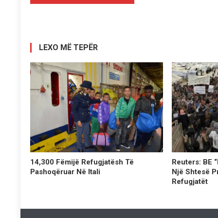
te
postimet
LEXO MË TEPËR
14,300 Fëmijë Refugjatësh Të
Reuters: BE 
Pashoqëruar Në Itali
Një Shtesë Pr
Refugjatët