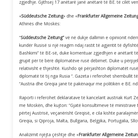
zgjedhje. Gjithsej 17 anëtarë janë anëtarë të BE. të cilët v
«
Süddeutsche Zeitung
» dhe «
Frankfurter Allgemeine Zeitun
Athinës dhe Moskës:
“
Süddeutsche Zeitung”
vë në dukje dallimin e opinionit ndë
kundër Rusisë si një reagim ndaj rastit të agjentit të dyfisht
Bashkimi” të BE-së, duke komentuar zgjedhjen e anëtarit të 
grupit për të bërë diplomatëve rusë dëbimet. Duke u përpjek
relativisht e thjeshtë. Kushdo që përjashton diplomatët rus
diplomatë të tij nga Rusia “. Gazeta i referohet shembullit
“Austria dhe Greqia janë të pakënaqur me politikën e BE. nda
Raporti i referohet deklaratave të kancelarit austriak Kurt Ze
me Moskën, dhe kujton: “Gjatë konsultimeve të ministrave të 
përtej Austrisë, veçanërisht Greqisë, e cila kishte paralajm
Greqia, si Qiproja, Malta, Bullgaria, Belgjika, Portugalia, S
Analizimit njëjta çështje dhe «
Frankfurter Allgemeine Zeitu