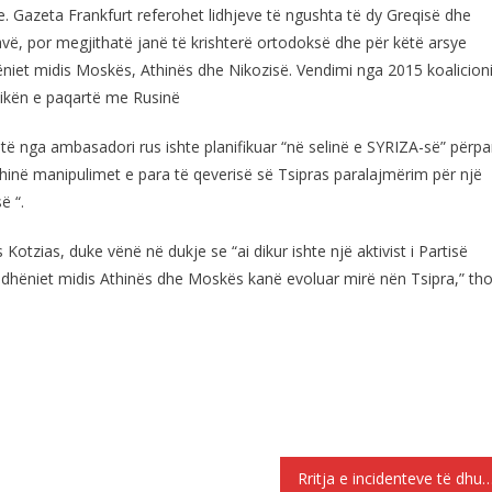
. Gazeta Frankfurt referohet lidhjeve të ngushta të dy Greqisë dhe
avë, por megjithatë janë të krishterë ortodoksë dhe për këtë arsye
iet midis Moskës, Athinës dhe Nikozisë. Vendimi nga 2015 koalicion
itikën e paqartë me Rusinë
të nga ambasadori rus ishte planifikuar “në selinë e SYRIZA-së” përpa
hinë manipulimet e para të qeverisë së Tsipras paralajmërim për një
ë “.
s Kotzias, duke vënë në dukje se “ai dikur ishte një aktivist i Partisë
rëdhëniet midis Athinës dhe Moskës kanë evoluar mirë nën Tsipra,” th
Rritja e incidenteve të dhunës raciste gjatë vi