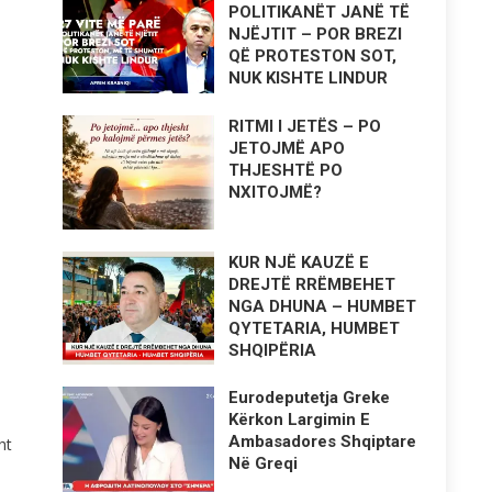
POLITIKANËT JANË TË
NJËJTIT – POR BREZI
QË PROTESTON SOT,
NUK KISHTE LINDUR
RITMI I JETËS – PO
JETOJMË APO
THJESHTË PO
NXITOJMË?
KUR NJË KAUZË E
DREJTË RRËMBEHET
NGA DHUNA – HUMBET
QYTETARIA, HUMBET
SHQIPËRIA
Eurodeputetja Greke
Kërkon Largimin E
Ambasadores Shqiptare
ht
Në Greqi