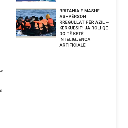
BRITANIA E MASHE
ASHPËRSON
RREGULLAT PËR AZIL –
KËRKUESIT! JA ROLI QË
DO TË KETË
INTELIGJENCA
ARTIFICIALE
se
it