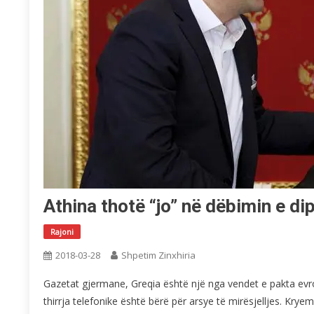
Athina thotë “jo” në dëbimin e d
Rajoni
2018-03-28
Shpetim Zinxhiria
Gazetat gjermane, Greqia është një nga vendet e pakta evro
thirrja telefonike është bërë për arsye të mirësjelljes. Kryem