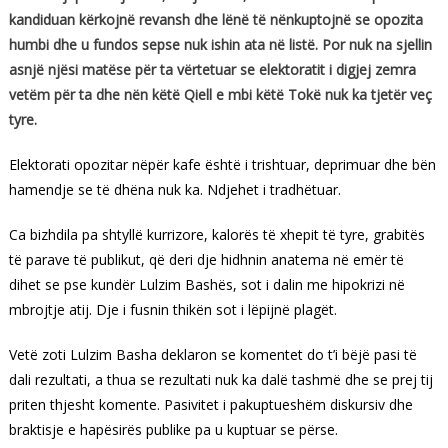
kandiduan kërkojnë revansh dhe lënë të nënkuptojnë se opozita
humbi dhe u fundos sepse nuk ishin ata në listë. Por nuk na sjellin
asnjë njësi matëse për ta vërtetuar se elektoratit i digjej zemra
vetëm për ta dhe nën këtë Qiell e mbi këtë Tokë nuk ka tjetër veç
tyre.
Elektorati opozitar nëpër kafe është i trishtuar, deprimuar dhe bën
hamendje se të dhëna nuk ka. Ndjehet i tradhëtuar.
Ca bizhdila pa shtyllë kurrizore, kalorës të xhepit të tyre, grabitës
të parave të publikut, që deri dje hidhnin anatema në emër të
dihet se pse kundër Lulzim Bashës, sot i dalin me hipokrizi në
mbrojtje atij. Dje i fusnin thikën sot i lëpijnë plagët.
Vetë zoti Lulzim Basha deklaron se komentet do t’i bëjë pasi të
dali rezultati, a thua se rezultati nuk ka dalë tashmë dhe se prej tij
priten thjesht komente. Pasivitet i pakuptueshëm diskursiv dhe
braktisje e hapësirës publike pa u kuptuar se përse.