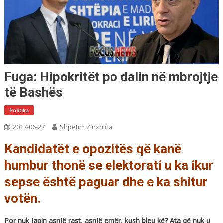
Fuga: Hipokritët po dalin në mbrojtje
të Bashës
Politika
2017-06-27
Shpetim Zinxhiria
Kandidatët e opozitës që kanë
humbur thonë se elektorati u ka ikur
sepse është paguar dhe e ka shitur
votën.
Por nuk japin asnjë rast, asnjë emër, kush bleu kë? Ata që nuk u