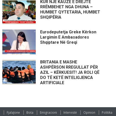
KUR NJË KAUZË E DREJTË
RRËMBEHET NGA DHUNA –
HUMBET QYTETARIA, HUMBET
SHQIPËRIA
Eurodeputetja Greke Kërkon
Largimin E Ambasadores
Shqiptare Në Greqi
BRITANIA E MASHE
ASHPËRSON RREGULLAT PËR
AZIL – KËRKUESIT! JA ROLI QË
DO TË KETË INTELIGJENCA
ARTIFICIALE
FjalaJone
Bota
Emigracioni
Intervistë
Opinion
Politika