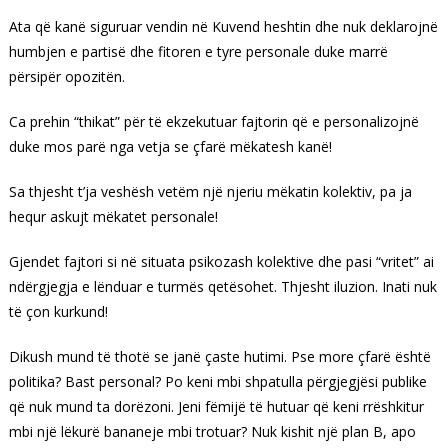
Ata që kanë siguruar vendin në Kuvend heshtin dhe nuk deklarojnë
humbjen e partisë dhe fitoren e tyre personale duke marrë
përsipër opozitën.
Ca prehin “thikat” për të ekzekutuar fajtorin që e personalizojnë
duke mos parë nga vetja se çfarë mëkatesh kanë!
Sa thjesht t’ja veshësh vetëm një njeriu mëkatin kolektiv, pa ja
hequr askujt mëkatet personale!
Gjendet fajtori si në situata psikozash kolektive dhe pasi “vritet” ai
ndërgjegja e lënduar e turmës qetësohet. Thjesht iluzion. Inati nuk
të çon kurkund!
Dikush mund të thotë se janë çaste hutimi. Pse more çfarë është
politika? Bast personal? Po keni mbi shpatulla përgjegjësi publike
që nuk mund ta dorëzoni. Jeni fëmijë të hutuar që keni rrëshkitur
mbi një lëkurë bananeje mbi trotuar? Nuk kishit një plan B, apo