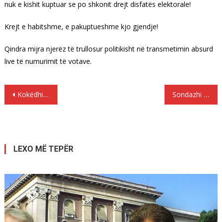
nuk e kishit kuptuar se po shkonit drejt disfatës elektorale!
Krejt e habitshme, e pakuptueshme kjo gjendje!
Qindra mijra njerëz të trullosur politikisht në transmetimin absurd
live të numurimit të votave.
Lëvizje
Kokëdhima: Raporti i OSBE-ODIHR do të harrohet shpejt!
Sondazhi : Shkon në 40% partia e Merkelit
te
postimet
LEXO MË TEPËR