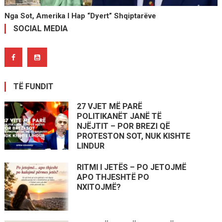
Nga Sot, Amerika I Hap “dyert” Shqiptarëve
SOCIAL MEDIA
TË FUNDIT
27 VJET MË PARË
POLITIKANËT JANË TË
NJËJTIT – POR BREZI QË
PROTESTON SOT, NUK KISHTE
LINDUR
RITMI I JETËS – PO JETOJMË
APO THJESHTË PO
NXITOJMË?