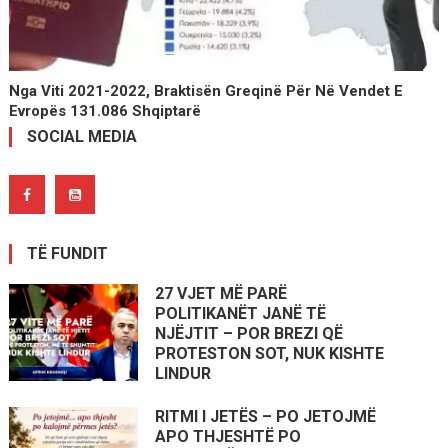
Nga Viti 2021-2022, Braktisën Greqinë Për Në Vendet E
Evropës 131.086 Shqiptarë
SOCIAL MEDIA
TË FUNDIT
27 VJET MË PARË
POLITIKANËT JANË TË
NJËJTIT – POR BREZI QË
PROTESTON SOT, NUK KISHTE
LINDUR
RITMI I JETËS – PO JETOJMË
APO THJESHTË PO