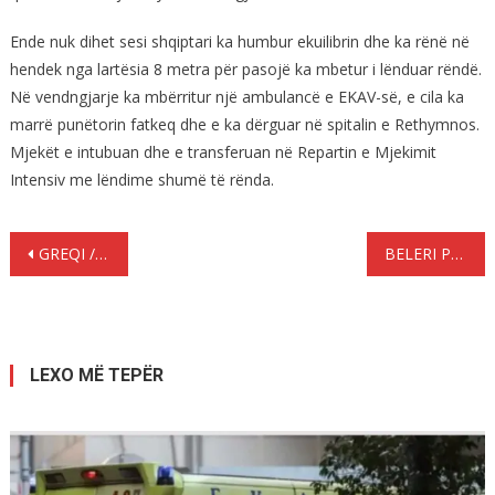
Ende nuk dihet sesi shqiptari ka humbur ekuilibrin dhe ka rënë në
hendek nga lartësia 8 metra për pasojë ka mbetur i lënduar rëndë.
Në vendngjarje ka mbërritur një ambulancë e EKAV-së, e cila ka
marrë punëtorin fatkeq dhe e ka dërguar në spitalin e Rethymnos.
Mjekët e intubuan dhe e transferuan në Repartin e Mjekimit
Intensiv me lëndime shumë të rënda.
Lëvizje
GREQI / DËBOJNË NGA SHKOLLA FILLORE 10-VJEÇAREN SHQIPTARE, DREJTORESHA THËRRET POLICINË
BELERI PËR KRIMIN: “DUHEN ZGJIDHJE QË FORCOJNË SOLIDARITETIN NË FAMILJEN EUROPIANE”
te
postimet
LEXO MË TEPËR