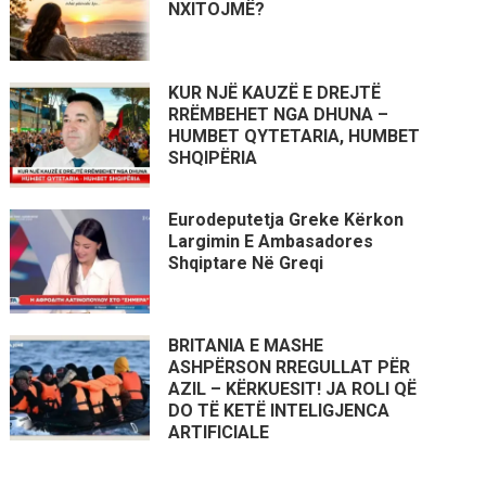
NXITOJMË?
KUR NJË KAUZË E DREJTË
RRËMBEHET NGA DHUNA –
HUMBET QYTETARIA, HUMBET
SHQIPËRIA
Eurodeputetja Greke Kërkon
Largimin E Ambasadores
Shqiptare Në Greqi
BRITANIA E MASHE
ASHPËRSON RREGULLAT PËR
AZIL – KËRKUESIT! JA ROLI QË
DO TË KETË INTELIGJENCA
ARTIFICIALE