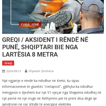
GREQI / AKSIDENT I RËNDË NË
PUNË, SHQIPTARI BIE NGA
LARTËSIA 8 METRA
Greqi
2024-09-21
Shpetim Zinxhiria
Një ngjarrje e rëndë ka ndodhur në Kretë, ku sipas
informacioneve të gazetës “cretapost”, gjithçka ka ndodhur
mëngjesin e djeshëm kur një 51-vjeçar nga Shqipëria ndodhej në
një pemë në një rrugë në Rethymno për të prerë disa degë që
qëndronin në një shtyllë të energjisë elektrike