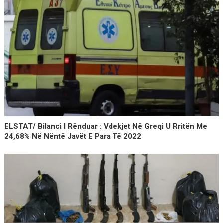
ELSTAT/ Bilanci I Rënduar : Vdekjet Në Greqi U Rritën Me
24,68% Në Nëntë Javët E Para Të 2022