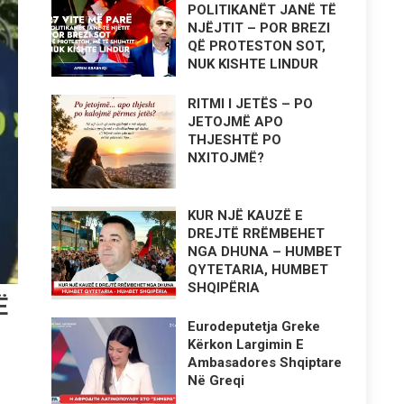
POLITIKANËT JANË TË
NJËJTIT – POR BREZI
QË PROTESTON SOT,
NUK KISHTE LINDUR
RITMI I JETËS – PO
JETOJMË APO
THJESHTË PO
NXITOJMË?
KUR NJË KAUZË E
DREJTË RRËMBEHET
NGA DHUNA – HUMBET
QYTETARIA, HUMBET
SHQIPËRIA
Ë
Eurodeputetja Greke
Kërkon Largimin E
Ambasadores Shqiptare
Në Greqi