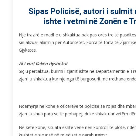
Sipas Policisë, autori i sulmit 
ishte i vetmi në Zonën e T
Një trazirë e madhe u shkaktua pak pas orës tre të pasdites n
sinjalizuar alarmin për Autoritetet. Forca të forta të Zjarrf
Gjykatës.
Ai i vuri flakën dyshekut
Siç u përcaktua, burimi i zjarrit ishte në Departamentin e T
zjarri u shkaktua kur një nga të burgosurit, në rrethana ende 
Ndërhyrja në kohë e oficerëve të policisë së rojes dhe mbë
zjarri u shua para se të përhapej, duke shkaktuar vetëm dë
Në këtë kohë, situata është vënë nën kontroll të plotë, ndër
kushtet e sigurisë në mjediset e paraburgimit.