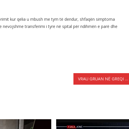
sferimit kur qelia u mbush me tym të dendur, shfaqën simptoma
nevojshme transferimi i tyre në spital për ndihmën e parë dhe
VRAU GRUAN NË GREQI – BURG PËRJETË PËR SHQIPTARIN