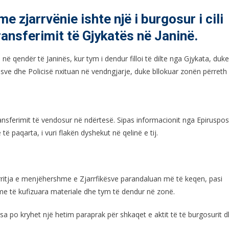
me zjarrvënie ishte një i burgosur i cili
ransferimit të Gjykatës në Janinë.
ë qendër të Janinës, kur tym i dendur filloi të dilte nga Gjykata, duke
ikësve dhe Policisë nxituan në vendngjarje, duke bllokuar zonën përreth
ransferimit të vendosur në ndërtesë. Sipas informacionit nga Epiruspos
të paqarta, i vuri flakën dyshekut në qelinë e tij.
rritja e menjëhershme e Zjarrfikësve parandaluan më të keqen, pasi
me të kufizuara materiale dhe tym të dendur në zonë.
sa po kryhet një hetim paraprak për shkaqet e aktit të të burgosurit 