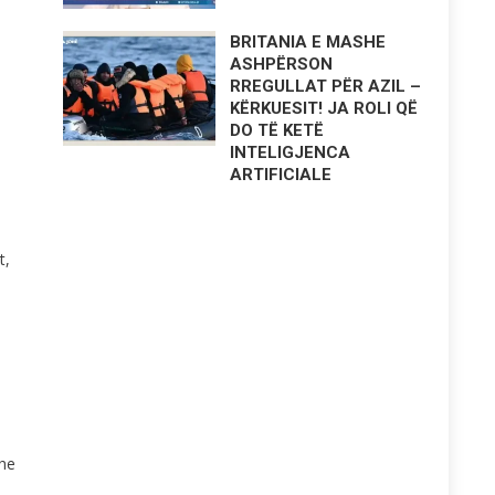
BRITANIA E MASHE
ASHPËRSON
RREGULLAT PËR AZIL –
KËRKUESIT! JA ROLI QË
DO TË KETË
INTELIGJENCA
ARTIFICIALE
t,
dhe