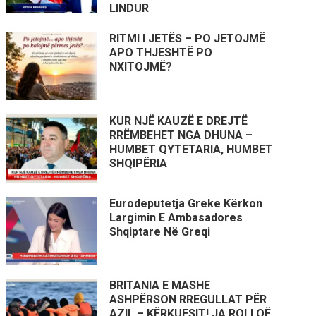
LINDUR
RITMI I JETËS – PO JETOJMË
APO THJESHTË PO
NXITOJMË?
KUR NJË KAUZË E DREJTË
RRËMBEHET NGA DHUNA –
HUMBET QYTETARIA, HUMBET
SHQIPËRIA
Eurodeputetja Greke Kërkon
Largimin E Ambasadores
Shqiptare Në Greqi
BRITANIA E MASHE
ASHPËRSON RREGULLAT PËR
AZIL – KËRKUESIT! JA ROLI QË