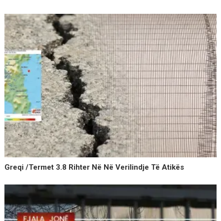
Greqi /Termet 3.8 Rihter Në Në Verilindje Të Atikës