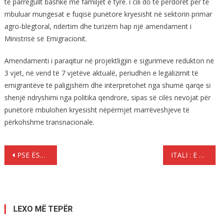
të parregullt bashkë me familjet e tyre. i cili do të përdoret për të
mbuluar mungesat e fuqisë punëtore kryesisht në sektorin primar
agro-blegtoral, ndërtim dhe turizëm hap një amendament i
Ministrisë së Emigracionit.
Amendamenti i paraqitur në projektligjin e sigurimeve redukton në
3 vjet, në vend të 7 vjetëve aktualë, periudhën e legalizimit të
emigrantëve të paligjshëm dhe interpretohet nga shumë qarqe si
shenjë ndryshimi nga politika qendrore, sipas së cilës nevojat për
punëtorë mbulohen kryesisht nëpërmjet marrëveshjeve të
përkohshme transnacionale.
Lëvizje
PSE ËSHTË E RËNDËSISHME VOTA E DIASPORËS ?
ITALI : E PABESUESHME ! FOSHNJA TRE MUAJSHE REZULTON POZITIVE PËR KOKAINË
te
postimet
LEXO MË TEPËR