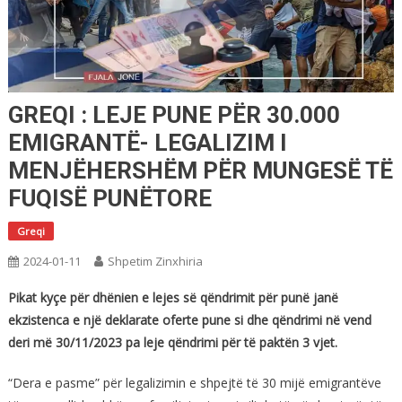
GREQI : LEJE PUNE PËR 30.000
EMIGRANTË- LEGALIZIM I
MENJËHERSHËM PËR MUNGESË TË
FUQISË PUNËTORE
Greqi
2024-01-11
Shpetim Zinxhiria
Pikat kyçe për dhënien e lejes së qëndrimit për punë janë
ekzistenca e një deklarate oferte pune si dhe qëndrimi në vend
deri më 30/11/2023 pa leje qëndrimi për të paktën 3 vjet.
“Dera e pasme” për legalizimin e shpejtë të 30 mijë emigrantëve