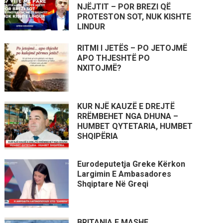
NJËJTIT – POR BREZI QË
PROTESTON SOT, NUK KISHTE
LINDUR
RITMI I JETËS – PO JETOJMË
APO THJESHTË PO
NXITOJMË?
KUR NJË KAUZË E DREJTË
RRËMBEHET NGA DHUNA –
HUMBET QYTETARIA, HUMBET
SHQIPËRIA
Eurodeputetja Greke Kërkon
Largimin E Ambasadores
Shqiptare Në Greqi
BRITANIA E MASHE