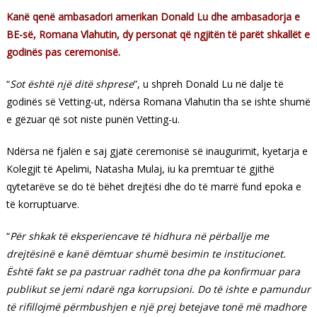
Kanë qenë ambasadori amerikan Donald Lu dhe ambasadorja e
BE-së, Romana Vlahutin, dy personat që ngjitën të parët shkallët e
godinës pas ceremonisë.
“
Sot është një ditë shprese
”, u shpreh Donald Lu në dalje të
godinës së Vetting-ut, ndërsa Romana Vlahutin tha se ishte shumë
e gëzuar që sot niste punën Vetting-u.
Ndërsa në fjalën e saj gjatë ceremonisë së inaugurimit, kyetarja e
Kolegjit të Apelimi, Natasha Mulaj, iu ka premtuar të gjithë
qytetarëve se do të bëhet drejtësi dhe do të marrë fund epoka e
të korruptuarve.
“
Për shkak të eksperiencave të hidhura në përballje me
drejtësinë e kanë dëmtuar shumë besimin te institucionet.
Është fakt se pa pastruar radhët tona dhe pa konfirmuar para
publikut se jemi ndarë nga korrupsioni. Do të ishte e pamundur
të rifillojmë përmbushjen e një prej betejave tonë më madhore