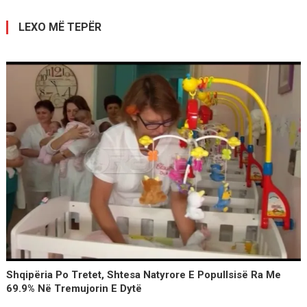
postimet
LEXO MË TEPËR
Shqipëria Po Tretet, Shtesa Natyrore E Popullsisë Ra Me
69.9% Në Tremujorin E Dytë