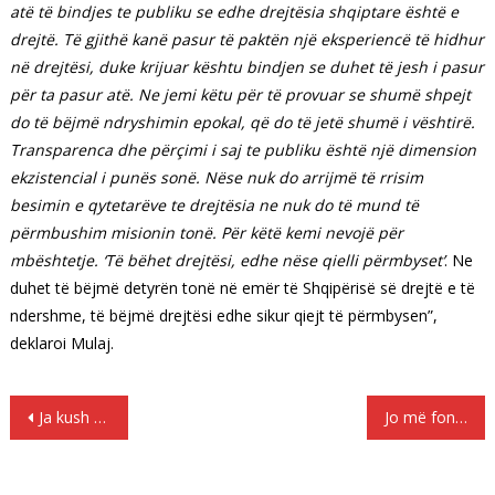
atë të bindjes te publiku se edhe drejtësia shqiptare është e
drejtë. Të gjithë kanë pasur të paktën një eksperiencë të hidhur
në drejtësi, duke krijuar kështu bindjen se duhet të jesh i pasur
për ta pasur atë. Ne jemi këtu për të provuar se shumë shpejt
do të bëjmë ndryshimin epokal, që do të jetë shumë i vështirë.
Transparenca dhe përçimi i saj te publiku është një dimension
ekzistencial i punës sonë. Nëse nuk do arrijmë të rrisim
besimin e qytetarëve te drejtësia ne nuk do të mund të
përmbushim misionin tonë. Për këtë kemi nevojë për
mbështetje. ‘Të bëhet drejtësi, edhe nëse qielli përmbyset’
. Ne
duhet të bëjmë detyrën tonë në emër të Shqipërisë së drejtë e të
ndershme, të bëjmë drejtësi edhe sikur qiejt të përmbysen”,
deklaroi Mulaj.
Lëvizje
Ja kush është shefi i ri i SHISH
Jo më fonde për akademinë sovjetike, por vazhdimësi për albanologjinë
te