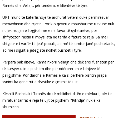
Ramës dhe Veliajt, për tenderat e klientëve të tyre.
UKT mund të katërfishojë të ardhurat vetëm duke përmirësuar
menaxhimin dhe rrjetin. Por kjo qeveri e mbushur me tutkunë nuk
ndjek rrugën e llogjikshme e në favor të qytetarëve, por
shfrytëzon rastin ti mbysi ata në tarifa e fatura të reja. Sa më i
shtypur e i varfër të jetë populli, aq më të lumtur janë pushtetarët,
aq më i sigurt e jetëgjatë ndihet pushteti i tyre.
Përpara pak ditëve, Rama nxorri Veliajn dhe deklaroi fushatën për
të kursyer ujin e pijshëm dhe për ndërprerjen e lidhjeve të
paligjshme. Por dardha e Ramës e ka si përherë bishtin prapa;
synimi ka qenë rritja drastike e çmimit të ujit.
Këshilli Bashkiak i Tiranës do të mblidhet ditën e mërkurë, për të
miratuar tarifat e reja të ujit të pijshëm. “Rilindja” nuk e ka
shumicën.