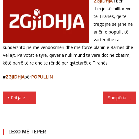
ZGJIDHJA
i bën
thirrje këshilltarëve
të Tiranës, që të
tregojnë se janë në
anën e popullit të
varfër dhe ta
kundërshtojnë me vendosmëri dhe me forcë planin e Ramës dhe
Veliajt. Pa votat e tyre, qeveria nuk mund ta vërë dot në zbatim,
këtë barrë të re dhe të rëndë për qytetarët e Tiranës.
#
ZGJIDHJA
për
POPULLIN
Lëvizje
Rritja e tarifës së ujit, Leonard Olli: Diktatura e urisë në sulm frontal, Veliaj ka shpërdoruar detyrën
Shqipëria sërish kampion me rritjen me të lartë çmimeve në Europë (qershor 2017)
te
postimet
LEXO MË TEPËR