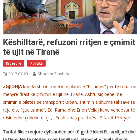
Këshilltarë, refuzoni rritjen e çmimit
të ujit në Tiranë
Kryesore
Politika
2017-07-23
Shpetim Zinxhiria
ZGJIDHJA
kundërshton me forcë planin e “Rilindjes” për të rritur në
mënyrë drastike çmimin e ujit në Tiranë. Ashtu siç bënë me
çmimin e biletës së transportit urban, shtimin e shumë taksave të
reja e të “çuditshme”, Edi Rama dhe Erion Veliaj kanë vendosur të
rrisin edhe çmimin e ujit, sërish sipas praktikës së faktit të kryer.
Tarifat fikse mujore dyfishohen për të gjithë klientët familjarë dhe
të tjerë. Në të njëjtën kohë familjarët, bizneset e vogla dhe të