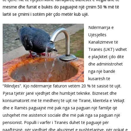
mesme dhe furrat e bukës do paguajnë një çmim 50 % më të
lartë se çmimi i sotëm për çdo metër kub ujë.
Ndërmarrja e
Ujësjellës
Kanalizimeve të
Tiranës (UKT) vidhet
e plaçkitet çdo ditë
dhe administrohet
nga një bandë
kusarësh të
“Rilindjes”. Kjo ndërmarrje faturon vetëm 20 % të sasisë të ujit.
Pjesa tjetër janë vjedhjet dhe humbjet teknike. Bizneset dhe
konsumatorët më të mëdhenj të ujit në Tiranë, klientela e Veliajt
dhe e Ramës paguajnë më pak nga sa paguan një familje që
ushqehet me asistencë sociale dhe më pak nga sa paguan një
pensionist. Populli i varfër i Tiranës duhet të paguajë për
paaftësinë, për vjedhjet dhe abuzimet e pushtetarëve, për qokat e