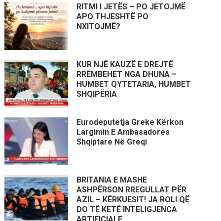
RITMI I JETËS – PO JETOJMË
APO THJESHTË PO
NXITOJMË?
KUR NJË KAUZË E DREJTË
RRËMBEHET NGA DHUNA –
HUMBET QYTETARIA, HUMBET
SHQIPËRIA
Eurodeputetja Greke Kërkon
Largimin E Ambasadores
Shqiptare Në Greqi
BRITANIA E MASHE
ASHPËRSON RREGULLAT PËR
AZIL – KËRKUESIT! JA ROLI QË
DO TË KETË INTELIGJENCA
ARTIFICIALE