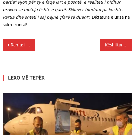
partia” vijon për sy e faqe lart e poshtë, e realiteti i hidhur
provon se motoja është e qartë: Skllevër binduni pa kushte.
Partia dhe shteti i saj bëjnë çfarë të duan!”.
Diktatura e urisë në
sulm frontal!
Lëvizje
Rama: I madh e i vogël, të ngremë krye ndaj fenomenit të korrupsionit
Këshilltarë, refuzoni rritjen e çmimit të ujit në Tiranë
te
postimet
LEXO MË TEPËR