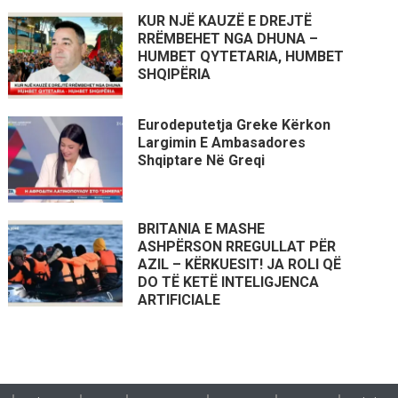
KUR NJË KAUZË E DREJTË
RRËMBEHET NGA DHUNA –
HUMBET QYTETARIA, HUMBET
SHQIPËRIA
Eurodeputetja Greke Kërkon
Largimin E Ambasadores
Shqiptare Në Greqi
BRITANIA E MASHE
ASHPËRSON RREGULLAT PËR
AZIL – KËRKUESIT! JA ROLI QË
DO TË KETË INTELIGJENCA
ARTIFICIALE