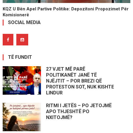
KQZ U Bën Apel Partive Politike: Depozitoni Propozimet Për
Komisionerë
SOCIAL MEDIA
TË FUNDIT
27 VJET MË PARË
POLITIKANËT JANË TË
NJËJTIT – POR BREZI QË
PROTESTON SOT, NUK KISHTE
LINDUR
RITMI I JETËS – PO JETOJMË
APO THJESHTË PO
NXITOJMË?