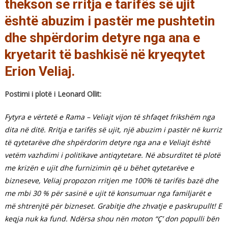
thekson se rritja e tarifës së ujit
është abuzim i pastër me pushtetin
dhe shpërdorim detyre nga ana e
kryetarit të bashkisë në kryeqytet
Erion Veliaj.
Postimi i plotë i Leonard Ollit:
Fytyra e vërtetë e Rama – Veliajt vijon të shfaqet frikshëm nga
dita në ditë. Rritja e tarifës së ujit, një abuzim i pastër në kurriz
të qytetarëve dhe shpërdorim detyre nga ana e Veliajt është
vetëm vazhdimi i politikave antiqytetare. Në absurditet të plotë
me krizën e ujit dhe furnizimin që u bëhet qytetarëve e
bizneseve, Veliaj propozon rritjen me 100% të tarifës bazë dhe
me mbi 30 % për sasinë e ujit të konsumuar nga familjarët e
më shtrenjtë për bizneset. Grabitje dhe zhvatje e paskrupullt! E
keqja nuk ka fund. Ndërsa shou nën moton “Ç’ don populli bën