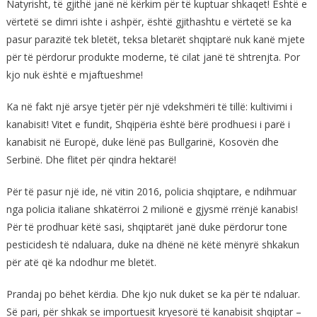
Natyrisht, të gjithë janë në kërkim për të kuptuar shkaqet! Është e
vërtetë se dimri ishte i ashpër, është gjithashtu e vërtetë se ka
pasur parazitë tek bletët, teksa bletarët shqiptarë nuk kanë mjete
për të përdorur produkte moderne, të cilat janë të shtrenjta. Por
kjo nuk është e mjaftueshme!
Ka në fakt një arsye tjetër për një vdekshmëri të tillë: kultivimi i
kanabisit! Vitet e fundit, Shqipëria është bërë prodhuesi i parë i
kanabisit në Europë, duke lënë pas Bullgarinë, Kosovën dhe
Serbinë. Dhe flitet për qindra hektarë!
Për të pasur një ide, në vitin 2016, policia shqiptare, e ndihmuar
nga policia italiane shkatërroi 2 milionë e gjysmë rrënjë kanabis!
Për të prodhuar këtë sasi, shqiptarët janë duke përdorur tone
pesticidesh të ndaluara, duke na dhënë në këtë mënyrë shkakun
për atë që ka ndodhur me bletët.
Prandaj po bëhet kërdia. Dhe kjo nuk duket se ka për të ndaluar.
Së pari, për shkak se importuesit kryesorë të kanabisit shqiptar –