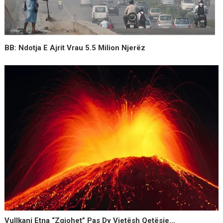
BB: Ndotja E Ajrit Vrau 5.5 Milion Njerëz
Vullkani Etna “zgjohet” Pas Dy Vjetësh Qetësie…