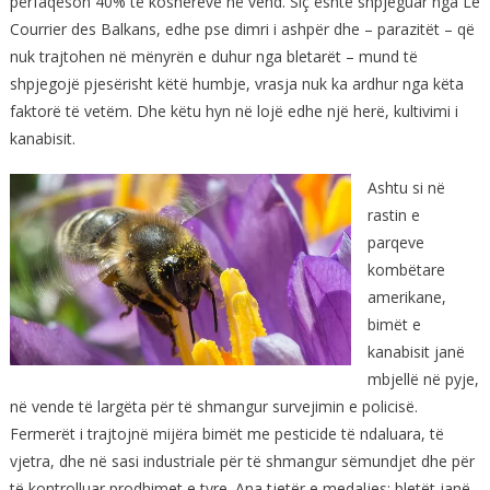
përfaqëson 40% të koshereve në vend. Siç është shpjeguar nga Le
Courrier des Balkans, edhe pse dimri i ashpër dhe – parazitët – që
nuk trajtohen në mënyrën e duhur nga bletarët – mund të
shpjegojë pjesërisht këtë humbje, vrasja nuk ka ardhur nga këta
faktorë të vetëm. Dhe këtu hyn në lojë edhe një herë, kultivimi i
kanabisit.
Ashtu si në
rastin e
parqeve
kombëtare
amerikane,
bimët e
kanabisit janë
mbjellë në pyje,
në vende të largëta për të shmangur survejimin e policisë.
Fermerët i trajtojnë mijëra bimët me pesticide të ndaluara, të
vjetra, dhe në sasi industriale për të shmangur sëmundjet dhe për
të kontrolluar prodhimet e tyre. Ana tjetër e medaljes: bletët janë