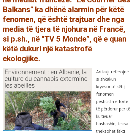
Balkans” ka dhënë alarmin për këtë
fenomen, që është trajtuar dhe nga
media të tjera të njohura në Francë,
si p.sh., në “TV 5 Monde”, që e quan
këtë dukuri një katastrofë
ekologjike.
Artikujt referojnë
si shkakun
kryesor të këtij
fenomeni
pesticidin e fortë
të përdorur për të
kultivuar
hashashin, teksa
theksohet fakti