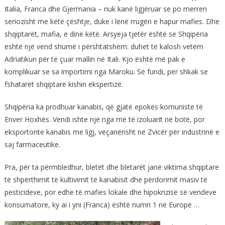
Italia, Franca dhe Gjermania – nuk kanë ligjëruar se po merren
seriozisht me këtë çështje, duke i lënë rrugën e hapur mafies. Dhe
shqiptarët, mafia, e dinë këtë. Arsyeja tjetër është se Shqipëria
është një vend shumë i përshtatshëm: duhet të kalosh vetëm
Adriatikun për të çuar mallin në Itali. Kjo është më pak e
komplikuar se sa importimi nga Maroku. Së fundi, për shkak se
fshatarët shqiptarë kishin ekspertizë.
Shqipëria ka prodhuar kanabis, që gjatë epokës komuniste të
Enver Hoxhës. Vendi ishte një nga më të izoluarit në botë, por
eksportonte kanabis me ligj, veçanërisht në Zvicër për industrinë e
saj farmaceutike.
Pra, për ta përmbledhur, bletët dhe bletarët janë viktima shqiptare
të shpërthimit të kultivimit të kanabisit dhe përdorimit masiv të
pesticideve, por edhe të mafies lokale dhe hipokrizisë së vendeve
konsumatore, ky ai i yni (Franca) është numri 1 në Europë …