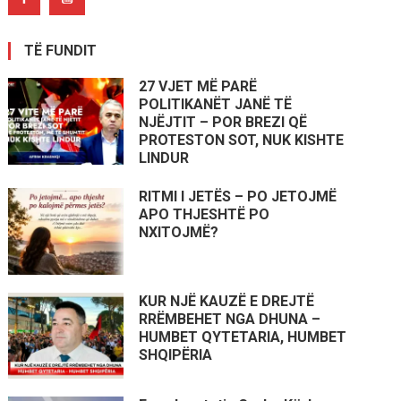
TË FUNDIT
27 VJET MË PARË
POLITIKANËT JANË TË
NJËJTIT – POR BREZI QË
PROTESTON SOT, NUK KISHTE
LINDUR
RITMI I JETËS – PO JETOJMË
APO THJESHTË PO
NXITOJMË?
KUR NJË KAUZË E DREJTË
RRËMBEHET NGA DHUNA –
HUMBET QYTETARIA, HUMBET
SHQIPËRIA