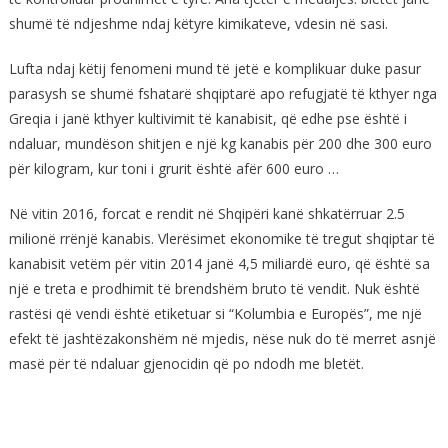
shumë të ndjeshme ndaj këtyre kimikateve, vdesin në sasi.
Lufta ndaj këtij fenomeni mund të jetë e komplikuar duke pasur
parasysh se shumë fshatarë shqiptarë apo refugjatë të kthyer nga
Greqia i janë kthyer kultivimit të kanabisit, që edhe pse është i
ndaluar, mundëson shitjen e një kg kanabis për 200 dhe 300 euro
për kilogram, kur toni i grurit është afër 600 euro …
Në vitin 2016, forcat e rendit në Shqipëri kanë shkatërruar 2.5
milionë rrënjë kanabis. Vlerësimet ekonomike të tregut shqiptar të
kanabisit vetëm për vitin 2014 janë 4,5 miliardë euro, që është sa
një e treta e prodhimit të brendshëm bruto të vendit. Nuk është
rastësi që vendi është etiketuar si “Kolumbia e Europës”, me një
efekt të jashtëzakonshëm në mjedis, nëse nuk do të merret asnjë
masë për të ndaluar gjenocidin që po ndodh me bletët.