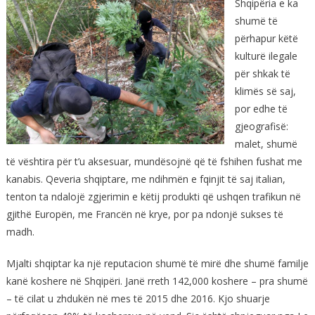
Shqipëria e ka
shumë të
përhapur këtë
kulturë ilegale
për shkak të
klimës së saj,
por edhe të
gjeografisë:
malet, shumë
të vështira për t’u aksesuar, mundësojnë që të fshihen fushat me
kanabis. Qeveria shqiptare, me ndihmën e fqinjit të saj italian,
tenton ta ndalojë zgjerimin e këtij produkti që ushqen trafikun në
gjithë Europën, me Francën në krye, por pa ndonjë sukses të
madh.
Mjalti shqiptar ka një reputacion shumë të mirë dhe shumë familje
kanë koshere në Shqipëri. Janë rreth 142,000 koshere – pra shumë
– të cilat u zhdukën në mes të 2015 dhe 2016. Kjo shuarje