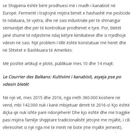
se Shqipëria është bërë prodhuesi më i madh i kanabisit në
Europë. Fermerët i trajtojnë mijëra bimët e hashashit me pesticide
të ndaluara, të vjetra, dhe në sasi industriale për të shmangur
sëmundjet dhe për të kontrolluar prodhimet e tyre. Por, bletët
janë shumë të ndjeshme ndaj këtyre kimikateve dhe si rrjedhojë
vdesin në sasi. Një problem i tillë është konstatuar më herët dhe
në Shtetet e Bashkuara të Amerikës.
Më poshtë artikujt e plotë, publikuar mes 10 dhe 14 majit:
Le Courrier des Balkans: Kultivimi i kanabisit, asyeja pse po
vdesin bletët
Në një vit, mes 2015 dhe 2016, nga rreth 360.000 koshere në
vend, mbi 142.000 nuk i kanë mbijetuar dimrit të 2016-s! Kjo është
diçka që nuk ishte parë ndonjëherë! Dhe kjo është dhe më tragjike
pasi mijëra familje shqiptare tradicionalisht jetojnë me mjaltë, i cili
vlerësohet si një nga më të mirët në botë (me mjaltë Jemenit).