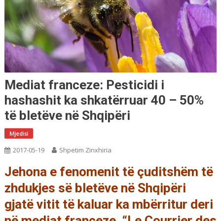
Mediat franceze: Pesticidi i
hashashit ka shkatërruar 40 – 50%
të bletëve në Shqipëri
Mjedisi
2017-05-19
Shpetim Zinxhiria
Jehona e fenomenit të çuditshëm të
zhdukjes së bletëve në Shqipëri
gjatë vitit të kaluar ka mbërritur deri
në mediat franceze. “Le Courrier des