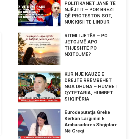
POLITIKANËT JANË TË
NJËJTIT – POR BREZI
QË PROTESTON SOT,
NUK KISHTE LINDUR
RITMI I JETËS – PO
JETOJMË APO
THJESHTË PO
NXITOJMË?
KUR NJË KAUZË E
DREJTË RRËMBEHET
NGA DHUNA – HUMBET
QYTETARIA, HUMBET
SHQIPËRIA
Eurodeputetja Greke
Kërkon Largimin E
Ambasadores Shqiptare
Në Greqi