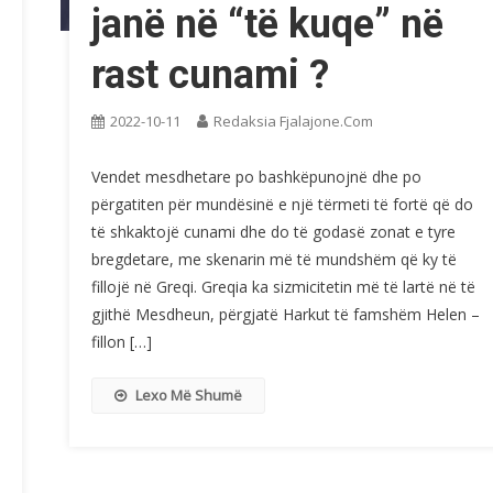
janë në “të kuqe” në
rast cunami ?
2022-10-11
Redaksia Fjalajone.com
Vendet mesdhetare po bashkëpunojnë dhe po
përgatiten për mundësinë e një tërmeti të fortë që do
të shkaktojë cunami dhe do të godasë zonat e tyre
bregdetare, me skenarin më të mundshëm që ky të
fillojë në Greqi. Greqia ka sizmicitetin më të lartë në të
gjithë Mesdheun, përgjatë Harkut të famshëm Helen –
fillon […]
Lexo Më Shumë