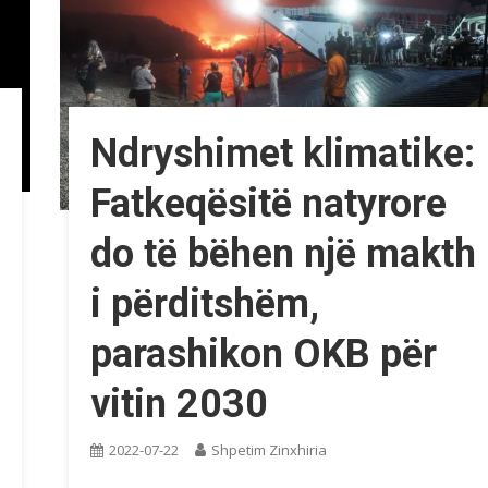
Ndryshimet klimatike:
Fatkeqësitë natyrore
do të bëhen një makth
i përditshëm,
parashikon OKB për
vitin 2030
2022-07-22
Shpetim Zinxhiria