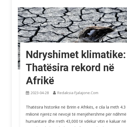
Ndryshimet klimatike:
Thatësira rekord në
Afrikë
2023-04-28
Redaksia Fjalajone.com
Thatësira historike në Bririn e Afrikës, e cila la rreth 4.3
milionë njerëz në nevojë të menjëhershme për ndihmë
humanitare dhe rreth 43,000 të vdekur vitin e kaluar në