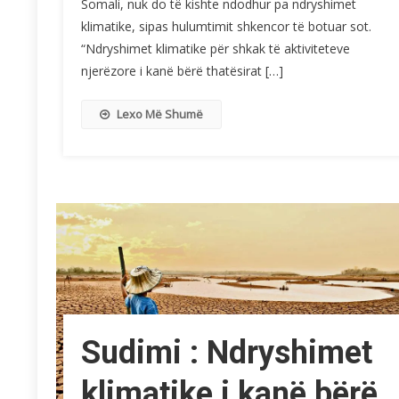
Somali, nuk do të kishte ndodhur pa ndryshimet
klimatike, sipas hulumtimit shkencor të botuar sot.
“Ndryshimet klimatike për shkak të aktiviteteve
njerëzore i kanë bërë thatësirat […]
Lexo Më Shumë
Sudimi : Ndryshimet
klimatike i kanë bërë