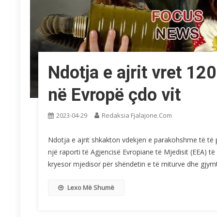
Ndotja e ajrit vret 1
në Evropë çdo vit
2023-04-29
Redaksia Fjalajone.com
Ndotja e ajrit shkakton vdekjen e parakohshme të të 
një raporti të Agjencisë Evropiane të Mjedisit (EEA) të p
kryesor mjedisor për shëndetin e të miturve dhe gjymt
Lexo Më Shumë