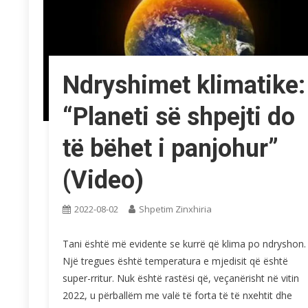
Ndryshimet klimatike:
“Planeti së shpejti do
të bëhet i panjohur”
(Video)
2022-08-02
Shpetim Zinxhiria
Tani është më evidente se kurrë që klima po ndryshon.
Një tregues është temperatura e mjedisit që është
super-rritur. Nuk është rastësi që, veçanërisht në vitin
2022, u përballëm me valë të forta të të nxehtit dhe