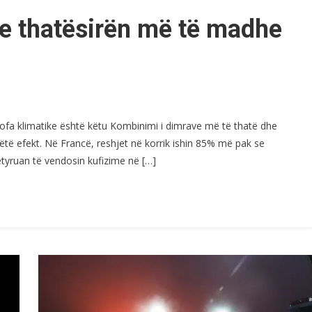
me thatësirën më të madhe
rofa klimatike është këtu Kombinimi i dimrave më të thatë dhe
ëtë efekt. Në Francë, reshjet në korrik ishin 85% më pak se
etyruan të vendosin kufizime në […]