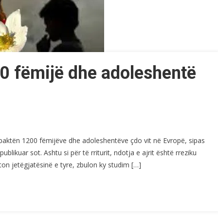
200 fëmijë dhe adoleshentë
paktën 1200 fëmijëve dhe adoleshentëve çdo vit në Evropë, sipas
ublikuar sot. Ashtu si për të rriturit, ndotja e ajrit është rreziku
on jetëgjatësinë e tyre, zbulon ky studim […]