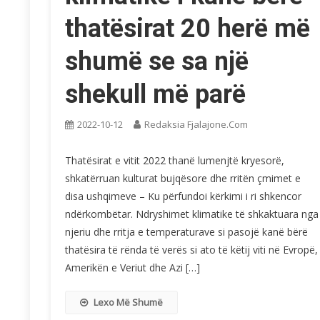
thatësirat 20 herë më
shumë se sa një
shekull më parë
2022-10-12
Redaksia Fjalajone.com
Thatësirat e vitit 2022 thanë lumenjtë kryesorë,
shkatërruan kulturat bujqësore dhe rritën çmimet e
disa ushqimeve – Ku përfundoi kërkimi i ri shkencor
ndërkombëtar. Ndryshimet klimatike të shkaktuara nga
njeriu dhe rritja e temperaturave si pasojë kanë bërë
thatësira të rënda të verës si ato të këtij viti në Evropë,
Amerikën e Veriut dhe Azi […]
Lexo Më Shumë