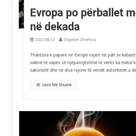
Evropa po përballet 
në dekada
2022-08-12
Shpetim Zinxhiria
Thatësira e paparë në Evropë nxjerr në pah se katast
valëve të vapës së njëpasnjëshme të verës ka nxitur k
zakonisht dhe në disa rajone të vendit autoritetet u d
Lexo Më Shumë