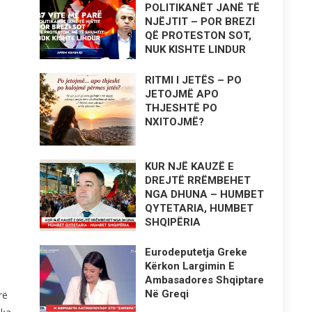
POLITIKANËT JANË TË
NJËJTIT – POR BREZI
QË PROTESTON SOT,
NUK KISHTE LINDUR
RITMI I JETËS – PO
JETOJMË APO
THJESHTË PO
NXITOJMË?
KUR NJË KAUZË E
DREJTË RRËMBEHET
NGA DHUNA – HUMBET
QYTETARIA, HUMBET
SHQIPËRIA
Eurodeputetja Greke
Kërkon Largimin E
Ambasadores Shqiptare
Në Greqi
rë