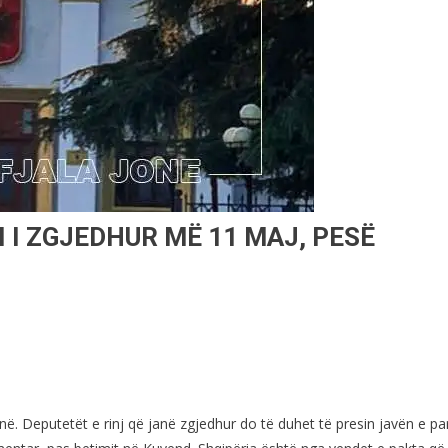
 I ZGJEDHUR MË 11 MAJ, PESË
në. Deputetët e rinj që janë zgjedhur do të duhet të presin javën e pa