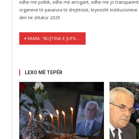
edhe më politik, edhe më arrogant, edhe më jo transparent,
organeve të pavarura të drejtësisë, kryesisht institucioneve
deri në shtator 2029.
Lëvizje
RAMA: “BUJTINA E JUFKAV” NË DIBËR, NJË TJETËR SHEMBULL…
te
postimet
LEXO MË TEPËR