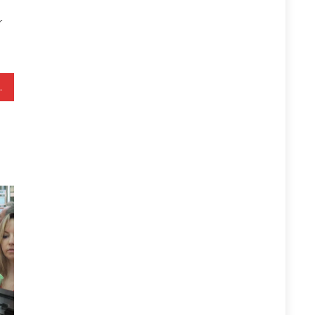
r
E TE BURGOSURVE