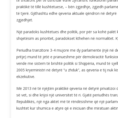
të shtatorit për të ushtruar edhe zyrtarisht funksionin par
praktikë të tillë kushtetuese, – bën zgjedhje, zgjedh parlam
të tjerë. Gjithashtu edhe qeveria aktuale qëndron në detyrë 
zgjedhjet.
Një paradoks kushtetues dhe politik, por për sa kohë palët
shqetësim as prioritet, paradokset kthehen në normalitet. Ky
Periudha tranzitore 3-4 mujore me dy parlamente (një në de
pritje) mund të jetë e pranueshme për demokracitë funksiona
vende me sistem të brishtë politik si Shqipëria, mund të sjell
2005 kryeministri në detyrë “u zhduk”, as qeveria e tij nuk 
ekzekutive.
Më 2013 në të njëjtën praktikë qeveria në detyrë privatizoi d
së vet, si dhe krijoi një universitet të ri. Gjatë periudhës tr
Republikës, një nga aktet më të rëndësishme që një parlam
kushtet kur shumica e atyre që e iniciuan dhe miratuan akti