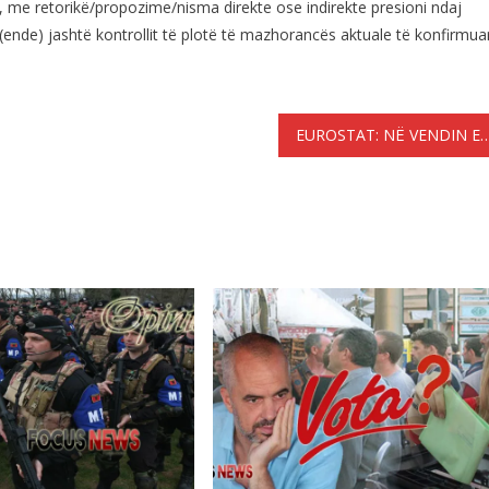
 me retorikë/propozime/nisma direkte ose indirekte presioni ndaj
 (ende) jashtë kontrollit të plotë të mazhorancës aktuale të konfirmua
EUROSTAT: NË VENDIN E KATERT NE EUROPË PËR NUMRIN 