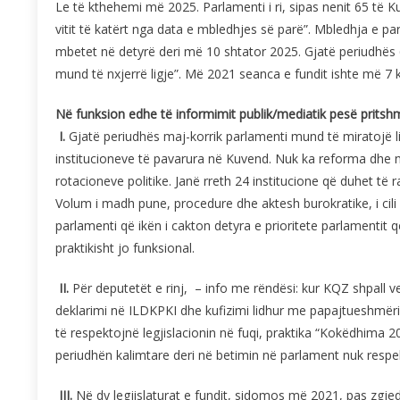
Le të kthehemi më 2025. Parlamenti i ri, sipas nenit 65 të Ku
vitit të katërt nga data e mbledhjes së parë”. Mbledhja e p
mbetet në detyrë deri më 10 shtator 2025. Gjatë periudhës 6
mund të nxjerrë ligje”. Më 2021 seanca e fundit ishte më 7 k
Në funksion edhe të informimit publik/mediatik pesë pritsh
I.
Gjatë periudhës maj-korrik parlamenti mund të miratojë lig
institucioneve të pavarura në Kuvend. Nuk ka reforma dhe nuk
rotacioneve politike. Janë rreth 24 institucione që duhet t
Volum i madh pune, procedure dhe aktesh burokratike, i cili 
parlamenti që ikën i cakton detyra e prioritete parlamentit 
praktikisht jo funksional.
II.
Për deputetët e rinj, – info me rëndësi: kur KQZ shpall 
deklarimi në ILDKPKI dhe kufizimi lidhur me papajtueshmëri 
të respektojnë legjislacionin në fuqi, praktika “Kokëdhima 
periudhën kalimtare deri në betimin në parlament nuk resp
III.
Në dy legjislaturat e fundit, sidomos më 2021, pas zgje