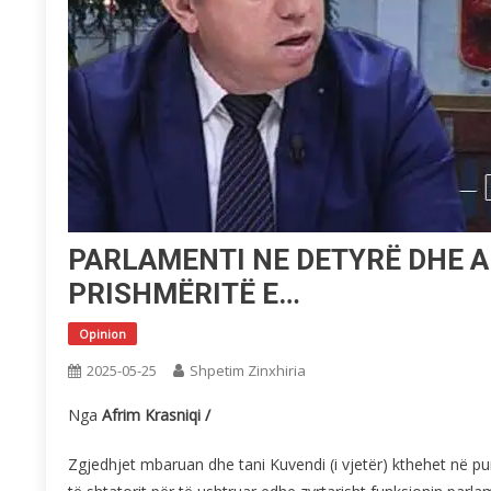
PARLAMENTI NE DETYRË DHE AI
PRISHMËRITË E…
Opinion
2025-05-25
Shpetim Zinxhiria
Nga
Afrim Krasniqi /
Zgjedhjet mbaruan dhe tani Kuvendi (i vjetër) kthehet në pu