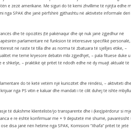
istën e zezë amerikane. Me siguri do të kemi zhvillime të njëjta edhe 
mi nga SPAK dhe janë përfshirë gjithashtu në aktivitete informale deri
ancës dhe të opozitës (të pakënaqur dhe që nuk janë zgjedhur në
e hapësirën parlamentare në funksion të interesave specifikë personalë,
eresit në raste të tilla dhe as norma të zbatuara të sjelljes etike, –
tualitet me temë kryesore debatin mbi zgjedhjet, – pala fituese duke u
e shkelje, – praktikë që pritet të ndodh edhe në dy muajt aktualë të
rlamentare do të ketë vetëm një kuriozitet dhe rëndësi, – aktiviteti dh
juar nga PS vitin e kaluar dhe mandati i të cilit duhej të ishte mbyllu
asje të dukshme klienteliste/jo transparente dhe i (keq)përdorur si mj
oranca e re është konfirmuar me + 9 deputetë më shumë, pavarësisht 
ose disa janë nën hetime nga SPAK, Komisioni “Xhafa” pritet të jetë