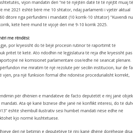
shtetutës, vijon mandatin deri “në të njëjtën datë të të njëjtit muaj t
arë më 2021 është bërë me 10 shtator, ndaj parlamenti i vjetër aktual
0 ditore nga përfundimi i mandatit (10 korrik-10 shtator) “Kuvendi n
orrik, këtë herë mund të vijojë deri më 9-10 korrik 2025.
mëri me rëndësi:
je, por kryesisht do të bëjë procesin rutinor të raportimit të
 pritet të ketë. Ato ndodhin në legjislatura të reja dhe kryesisht pas
ë raportojnë në komisionet parlamentare ose/edhe në seancat plenare.
përfundon me miratim të një rezolute për secilin institucion, kur de f
që vjen, pra një funksion formal dhe ndonëse procedurialisht korrekt,
vendimin për dhënien e mandateve de facto deputetët e rinj janë objek
mandati. Ata që kanë biznese dhe janë në konflikt interesi, do të duh
2013” është shembull ilustrativ sesi humbet mandati nëse edhe në
ektohet kjo normë kushtetuese.
dhjeve deri në betimin e deputetëve të rinj kanë dhënë dorëheqje disa