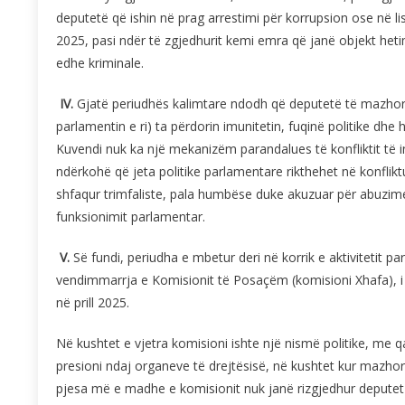
deputetë që ishin në prag arrestimi për korrupsion ose në l
2025, pasi ndër të zgjedhurit kemi emra që janë objekt heti
edhe kriminale.
IV.
Gjatë periudhës kalimtare ndodh që deputetë të mazhor
parlamentin e ri) ta përdorin imunitetin, fuqinë politike dh
Kuvendi nuk ka një mekanizëm parandalues të konfliktit të int
ndërkohë që jeta politike parlamentare rikthehet në konflik
shfaqur trimfaliste, pala humbëse duke akuzuar për abuzime 
funksionimit parlamentar.
V.
Së fundi, periudha e mbetur deri në korrik e aktivitetit pa
vendimmarrja e Komisionit të Posaçëm (komisioni Xhafa), i kri
në prill 2025.
Në kushtet e vjetra komisioni ishte një nismë politike, me q
presioni ndaj organeve të drejtësisë, në kushtet kur mazh
pjesa më e madhe e komisionit nuk janë rizgjedhur deputet 