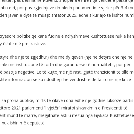
lamentar, pas betimit në Kuvend. Shqipëria është nga vendet e pakta që
entin e ri, por pas zgjedhjeve rimbledh parlamentin e vjetër për 3-4 m
deri javën e dytë të muajit shtator 2025, edhe sikur ajo të kishte hum
 kryesore politike që kanë fuqinë e ndryshimeve kushtetuese nuk e ka
 është një prej rasteve.
tyrë dhe një të zgjedhur) dhe me dy qeveri (një në detyrë dhe një në
le me institucione të forta dhe garantuese të normalitetit, por për
ë pasoja negative. Le të kujtojmë një rast, gjatë tranzicionit të tillë m
kishte informacion se ku ndodhej dhe vendi ishte de facto në një krizë
isa prona publike, midis të cilave i dha edhe një godinë luksoze partis
anzitore 2021 parlamenti “i vjetër” miratoi shkarkimin e Presidentit të
ent mund të marrë, megjithatë akti u rrëzua nga Gjykata Kushtetuese
n nuk ishin më deputetë.