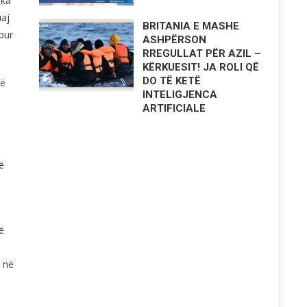
 ka
uaj
BRITANIA E MASHE
bur
ASHPËRSON
RREGULLAT PËR AZIL –
KËRKUESIT! JA ROLI QË
DO TË KETË
në
INTELIGJENCA
ARTIFICIALE
ë
ë
 në