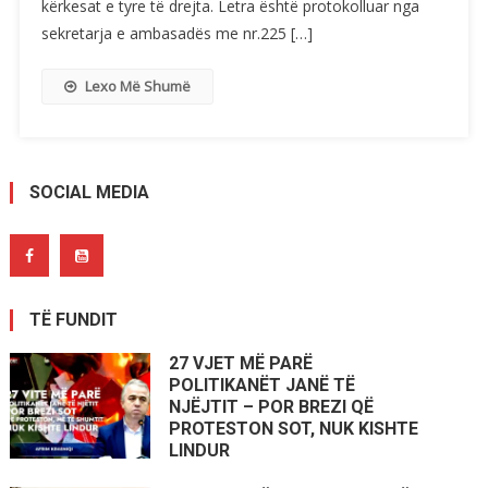
kërkesat e tyre të drejta. Letra është protokolluar nga
sekretarja e ambasadës me nr.225 […]
Lexo Më Shumë
SOCIAL MEDIA
TË FUNDIT
27 VJET MË PARË
POLITIKANËT JANË TË
NJËJTIT – POR BREZI QË
PROTESTON SOT, NUK KISHTE
LINDUR