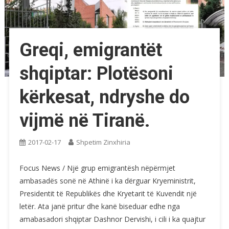
Greqi, emigrantët
shqiptar: Plotësoni
kërkesat, ndryshe do
vijmë në Tiranë.
2017-02-17
Shpetim Zinxhiria
Focus News / Një grup emigrantësh nëpërmjet
ambasadës sonë në Athinë i ka dërguar Kryeministrit,
Presidentit të Republikës dhe Kryetarit të Kuvendit një
letër. Ata janë pritur dhe kanë biseduar edhe nga
amabasadori shqiptar Dashnor Dervishi, i cili i ka quajtur