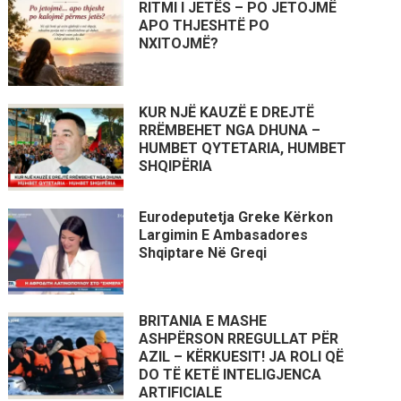
RITMI I JETËS – PO JETOJMË
APO THJESHTË PO
NXITOJMË?
KUR NJË KAUZË E DREJTË
RRËMBEHET NGA DHUNA –
HUMBET QYTETARIA, HUMBET
SHQIPËRIA
Eurodeputetja Greke Kërkon
Largimin E Ambasadores
Shqiptare Në Greqi
BRITANIA E MASHE
ASHPËRSON RREGULLAT PËR
AZIL – KËRKUESIT! JA ROLI QË
DO TË KETË INTELIGJENCA
ARTIFICIALE