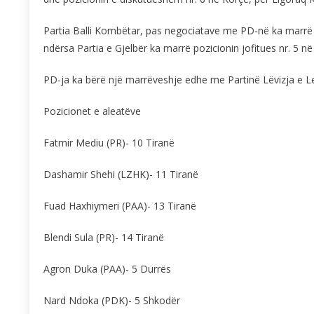
Partia Balli Kombëtar, pas negociatave me PD-në ka marrë poz
ndërsa Partia e Gjelbër ka marrë pozicionin jofitues nr. 5 në
PD-ja ka bërë një marrëveshje edhe me Partinë Lëvizja e Lega
Pozicionet e aleatëve
Fatmir Mediu (PR)- 10 Tiranë
Dashamir Shehi (LZHK)- 11 Tiranë
Fuad Haxhiymeri (PAA)- 13 Tiranë
Blendi Sula (PR)- 14 Tiranë
Agron Duka (PAA)- 5 Durrës
Nard Ndoka (PDK)- 5 Shkodër