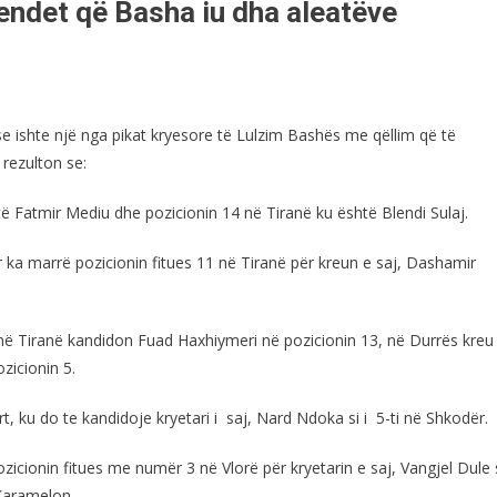
vendet që Basha iu dha aleatëve
se ishte një nga pikat kryesore të Lulzim Bashës me qëllim që të
 rezulton se:
ë Fatmir Mediu dhe pozicionin 14 në Tiranë ku është Blendi Sulaj.
r ka marrë pozicionin fitues 11 në Tiranë për kreun e saj, Dashamir
 në Tiranë kandidon Fuad Haxhiymeri në pozicionin 13, në Durrës kreu 
zicionin 5.
, ku do te kandidoje kryetari i saj, Nard Ndoka si i 5-ti në Shkodër.
zicionin fitues me numër 3 në Vlorë për kryetarin e saj, Vangjel Dule 
 Karamelon.