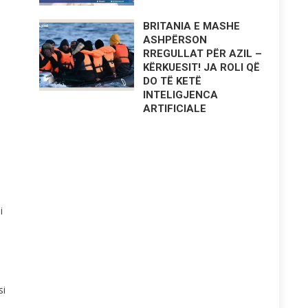
BRITANIA E MASHE
ASHPËRSON
RREGULLAT PËR AZIL –
KËRKUESIT! JA ROLI QË
DO TË KETË
INTELIGJENCA
ARTIFICIALE
i
si