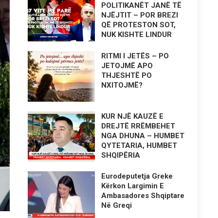
POLITIKANËT JANË TË
NJËJTIT – POR BREZI
QË PROTESTON SOT,
NUK KISHTE LINDUR
RITMI I JETËS – PO
JETOJMË APO
THJESHTË PO
NXITOJMË?
KUR NJË KAUZË E
DREJTË RRËMBEHET
NGA DHUNA – HUMBET
QYTETARIA, HUMBET
SHQIPËRIA
Eurodeputetja Greke
Kërkon Largimin E
Ambasadores Shqiptare
Në Greqi