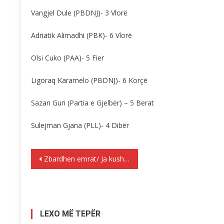
Vangjel Dule (PBDNJ)- 3 Vlorë
Adriatik Alimadhi (PBK)- 6 Vlorë
Olsi Cuko (PAA)- 5 Fier
Ligoraq Karamelo (PBDNJ)- 6 Korçë
Sazan Guri (Partia e Gjelbër) – 5 Berat
Sulejman Gjana (PLL)- 4 Dibër
Lëvizje
Zbardhen emrat/ Ja kush janë kandidatët e PD-së dhe vendet në lista sipas qarqeve
te
postimet
LEXO MË TEPËR