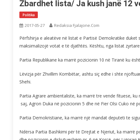
Zbardhet lista/ Ja kush janë 12 
Politika
2017-05-27
Redaksia Fjalajone.com
Përfshirja e aleatëve në listat e Partisë Demokratike duket 
maksimalizojë votat e të djathtës. Kështu, nga listat zyrtare
Partia Republikane ka marrë pozicionin 10 në Tiranë ku ësht
Lëvizja për Zhvillim Kombëtar, ashtu siç edhe i shte njoftua
Shehi.
Partia Agrare ambientaliste, ka marrë tre vende fituese, ku
saj, Agron Duka në pozicionin 5 dhe në Fier Olsi Cuko në po
Partia Demokristiane, ka marrë një mandat deputeti te sigurt
Ndërsa Partia Bashkimi për të Drejtat e Njeriut, ka marrë po
dhe pozicionin e diskutueshëm nr. 6 në Korçë, për Ligoraq