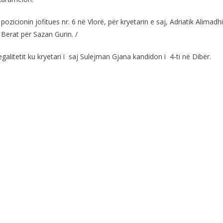
icionin jofitues nr. 6 në Vlorë, për kryetarin e saj, Adriatik Alimadhi
 Berat për Sazan Gurin. /
litetit ku kryetari i saj Sulejman Gjana kandidon i 4-ti në Dibër.