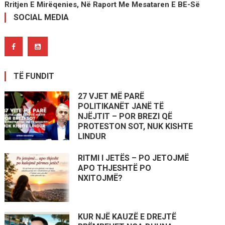
Rritjen E Mirëqenies, Në Raport Me Mesataren E BE-Së
SOCIAL MEDIA
TË FUNDIT
27 VJET MË PARË
POLITIKANËT JANË TË
NJËJTIT – POR BREZI QË
PROTESTON SOT, NUK KISHTE
LINDUR
RITMI I JETËS – PO JETOJMË
APO THJESHTË PO
NXITOJMË?
KUR NJË KAUZË E DREJTË