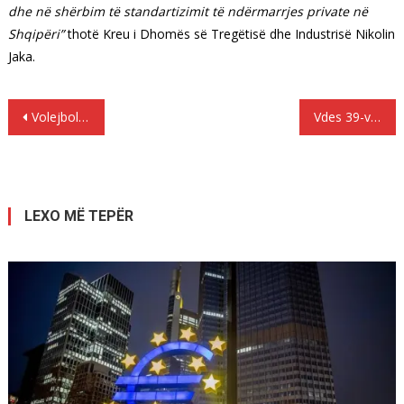
dhe në shërbim të standartizimit të ndërmarrjes private në
Shqipëri”
thotë Kreu i Dhomës së Tregëtisë dhe Industrisë Nikolin
Jaka.
Lëvizje
Volejboll : “Nxehet” merkatoja e vajzave të rrjetës
Vdes 39-vjeçari Nelsan Ellis, ylli i ”True Blood”
te
postimet
LEXO MË TEPËR