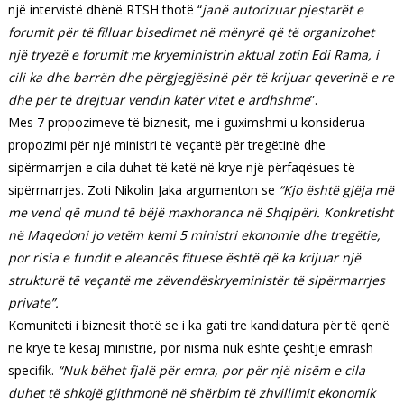
një intervistë dhënë RTSH thotë “
janë autorizuar pjestarët e
forumit për të filluar bisedimet në mënyrë që të organizohet
një tryezë e forumit me kryeministrin aktual zotin Edi Rama, i
cili ka dhe barrën dhe përgjegjësinë për të krijuar qeverinë e re
dhe për të drejtuar vendin katër vitet e ardhshme
”.
Mes 7 propozimeve të biznesit, me i guximshmi u konsiderua
propozimi për një ministri të veçantë për tregëtinë dhe
sipërmarrjen e cila duhet të ketë në krye një përfaqësues të
sipërmarrjes. Zoti Nikolin Jaka argumenton se
“Kjo është gjëja më
me vend që mund të bëjë maxhoranca në Shqipëri. Konkretisht
në Maqedoni jo vetëm kemi 5 ministri ekonomie dhe tregëtie,
por risia e fundit e aleancës fituese është që ka krijuar një
strukturë të veçantë me zëvendëskryeministër të sipërmarrjes
private”.
Komuniteti i biznesit thotë se i ka gati tre kandidatura për të qenë
në krye të kësaj ministrie, por nisma nuk është çështje emrash
specifik.
“Nuk bëhet fjalë për emra, por për një nisëm e cila
duhet të shkojë gjithmonë në shërbim të zhvillimit ekonomik