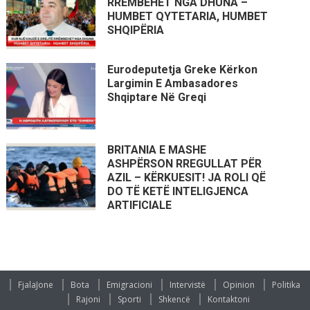
RRËMBEHET NGA DHUNA –
HUMBET QYTETARIA, HUMBET
SHQIPËRIA
Eurodeputetja Greke Kërkon
Largimin E Ambasadores
Shqiptare Në Greqi
BRITANIA E MASHE
ASHPËRSON RREGULLAT PËR
AZIL – KËRKUESIT! JA ROLI QË
DO TË KETË INTELIGJENCA
ARTIFICIALE
FjalaJone
Bota
Emigracioni
Intervistë
Opinion
Politika
Rajoni
Sporti
Shkencë
Kontaktoni