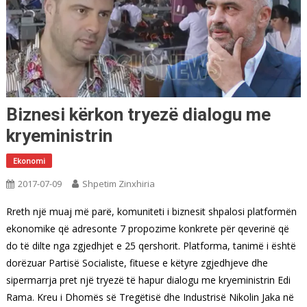
Biznesi kërkon tryezë dialogu me
kryeministrin
Ekonomi
2017-07-09
Shpetim Zinxhiria
Rreth një muaj më parë, komuniteti i biznesit shpalosi platformën
ekonomike që adresonte 7 propozime konkrete për qeverinë që
do të dilte nga zgjedhjet e 25 qershorit. Platforma, tanimë i është
dorëzuar Partisë Socialiste, fituese e këtyre zgjedhjeve dhe
sipermarrja pret një tryezë të hapur dialogu me kryeministrin Edi
Rama. Kreu i Dhomës së Tregëtisë dhe Industrisë Nikolin Jaka në