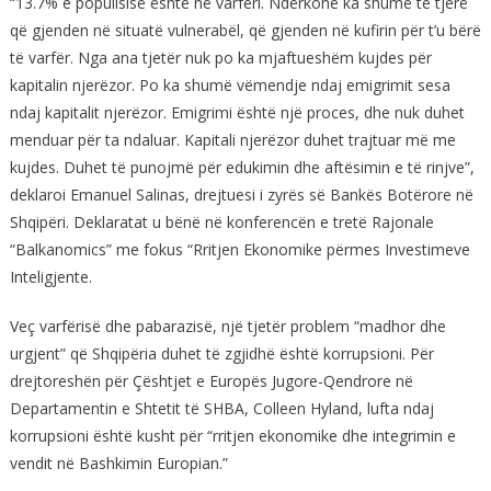
“13.7% e popullsisë është në varfëri. Ndërkohë ka shumë të tjerë
që gjenden në situatë vulnerabël, që gjenden në kufirin për t’u bërë
të varfër. Nga ana tjetër nuk po ka mjaftueshëm kujdes për
kapitalin njerëzor. Po ka shumë vëmendje ndaj emigrimit sesa
ndaj kapitalit njerëzor. Emigrimi është një proces, dhe nuk duhet
menduar për ta ndaluar. Kapitali njerëzor duhet trajtuar më me
kujdes. Duhet të punojmë për edukimin dhe aftësimin e të rinjve”,
deklaroi Emanuel Salinas, drejtuesi i zyrës së Bankës Botërore në
Shqipëri. Deklaratat u bënë në konferencën e tretë Rajonale
“Balkanomics” me fokus “Rritjen Ekonomike përmes Investimeve
Inteligjente.
Veç varfërisë dhe pabarazisë, një tjetër problem “madhor dhe
urgjent” që Shqipëria duhet të zgjidhë është korrupsioni. Për
drejtoreshën për Çështjet e Europës Jugore-Qendrore në
Departamentin e Shtetit të SHBA, Colleen Hyland, lufta ndaj
korrupsioni është kusht për “rritjen ekonomike dhe integrimin e
vendit në Bashkimin Europian.”