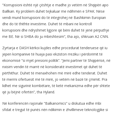
“Korrupsioni është një çështje e madhe jo vetëm në Shqipëri apo
Ballkan. Ky problem duhet tejkaluar me ndihmën e SPAK. Nëse
vendi mund korrupsioni do të integrohej në Bashkimin Europian
dhe do të thithte investime. Duhet të mbani ne kontroll
korrupsioni dhe ndryshmet ligjore që bëni duhet të jenë përputhje
me BE. Në si SHBA do ju mbështesim”, tha ajo, shkruan A2 CNN.
Zyrtarja e DASH kërkoi kujdes edhe procedurat tenderuese që iu
jepen kompanive të huaja pasi ekziston rreziku i përdorimit të
ekonomisë “si mjet presioni politik”. “Jemi partner të Shqipërisë, në
nxisim vendin të marrë në konsideratë investimet që duhet të
përthithur. Duhet të menaxhohen më mirë edhe tenderat. Duhet
të merrni ofertuesit më të mirë, jo vetëm në bazë të çmimit. Pra
lidhet me sigurinë kombëtare, të ketë mekanizma edhe për shtete
që ju bëjnë ofertën”, tha Hyland.
Në konferencën rajonale “Balkanomics” u diskutua edhe mbi
sfidat e tregut të punës nën ndikimin e zhvillimeve teknologjike si