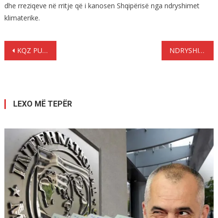
dhe rreziqeve në rritje që i kanosen Shqipërisë nga ndryshimet
klimaterike.
Lëvizje
KQZ PUBLIKON LISTËN E VOTUESVE PËR DIASPORËN, JA SI MUND TË VERIFIKONI EMRINt
NDRYSHIMI I ORËS 2025: KUR DO LEVIZIM ORËN NJË ORË PËRPARA ?
te
postimet
LEXO MË TEPËR