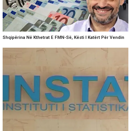
Shqipërina Në Kthetrat E FMN-Së, Kësti I Katërt Për Vendin