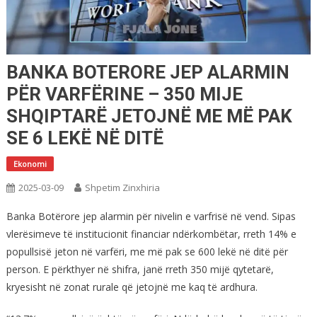
BANKA BOTERORE JEP ALARMIN
PËR VARFËRINE – 350 MIJE
SHQIPTARË JETOJNË ME MË PAK
SE 6 LEKË NË DITË
Ekonomi
2025-03-09
Shpetim Zinxhiria
Banka Botërore jep alarmin për nivelin e varfrisë në vend. Sipas
vlerësimeve të institucionit financiar ndërkombëtar, rreth 14% e
popullsisë jeton në varfëri, me më pak se 600 lekë në ditë për
person. E përkthyer në shifra, janë rreth 350 mijë qytetarë,
kryesisht në zonat rurale që jetojnë me kaq të ardhura.