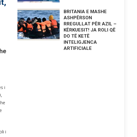
t,
BRITANIA E MASHE
ASHPËRSON
RREGULLAT PËR AZIL –
KËRKUESIT! JA ROLI QË
DO TË KETË
INTELIGJENCA
ARTIFICIALE
dhe
s i
0,
dhe
e
li i