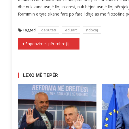
dhe nuk kanë asnjë lloj interesi, nuk bëjnë asnjë lloj përpje
formimin e tyre s’kanë fare po fare lidhje as me filozofine p
Tagged
deputeti
eduart
ndocaj
Lëvizje
Shpenzimet për mbrojtjen, Shqipëria e fundit
te
postimet
LEXO MË TEPËR