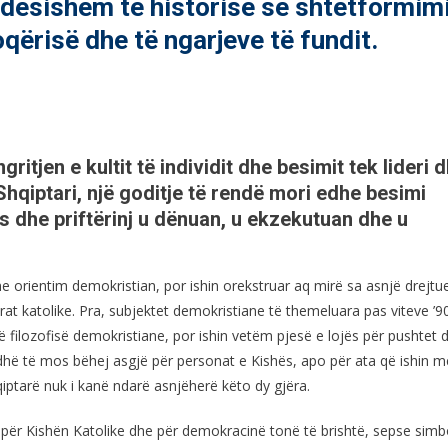
ndësishëm të historisë së shtetformimi
oqërisë dhe të ngarjeve të fundit.
itjen e kultit të individit dhe besimit tek lideri 
Shqiptari, një goditje të rendë mori edhe besimi
ës dhe priftërinj u dënuan, u ekzekutuan dhe u
 orientim demokristian, por ishin orekstruar aq mirë sa asnjë drejtue
at katolike. Pra, subjektet demokristiane të themeluara pas viteve ’9
ë filozofisë demokristiane, por ishin vetëm pjesë e lojës për pushtet 
adhë të mos bëhej asgjë për personat e Kishës, apo për ata që ishin m
qiptarë nuk i kanë ndarë asnjëherë këto dy gjëra.
 për Kishën Katolike dhe për demokracinë tonë të brishtë, sepse simbo