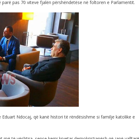
të parë pas 70 viteve fjalën përshëndetëse në foltoren e Parlamentit.
duart Ndocaj, që kanë histori të rëndësishme si familje katolike e
tët më të vështira, sepse kemi kryetar demokristianësh që janë valltarë