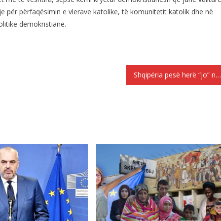
kje për përfaqësimin e vlerave katolike, të komunitetit katolik dhe në
olitike demokristiane.
Shqipëria pesë herë “jo” nënshtetësi, klerikut grek Anastasios Janullatos