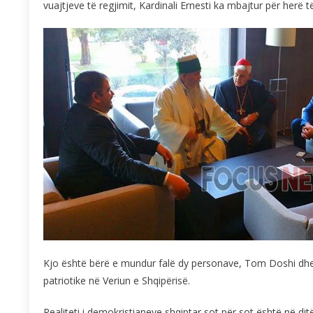
vuajtjeve të regjimit, Kardinali Ernesti ka mbajtur për herë 
Kjo është bërë e mundur falë dy personave, Tom Doshi dhe E
patriotike në Veriun e Shqipërisë.
Realiteti i demokristianeve shqiptar sot për sot është në di