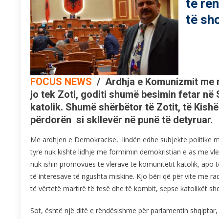
të rë
të sh
FOCUS NEWS
/
Ardhja e Komunizmit me ngr
jo tek Zoti, goditi shumë besimin fetar në 
katolik. Shumë shërbëtor të Zotit, të Kish
përdorën si skllevër në punë të detyruar.
Me ardhjen e Demokracise, lindën edhe subjekte politike me
tyre nuk kishte lidhje me formimin demokristian e as me vler
nuk ishin promovues të vlerave të komunitetit katolik, apo t
të interesave të ngushta miskine. Kjo bëri që për vite me r
të vërtetë martirë të fesë dhe të kombit, sepse katolikët sh
Sot, është një ditë e rëndësishme për parlamentin shqiptar,