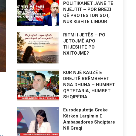
POLITIKANËT JANË TË
NJËJTIT – POR BREZI
QË PROTESTON SOT,
NUK KISHTE LINDUR
RITMI I JETËS – PO
JETOJMË APO
THJESHTË PO
NXITOJMË?
KUR NJË KAUZË E
DREJTË RRËMBEHET
NGA DHUNA – HUMBET
QYTETARIA, HUMBET
SHQIPËRIA
Eurodeputetja Greke
Kërkon Largimin E
Ambasadores Shqiptare
Në Greqi