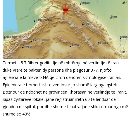
Tërmeti i 5.7 Rihter goditi dje në mbrëmje në verilindje të Iranit
duke vrarë të paktën dy persona dhe plagosur 377, njoftoi
agjencia e lajmeve ISNA që citon qendrën sizmologjisë iranian.
Epiqendra e tërmetit ishte vendosur jo shumë larg nga qyteti
Boznour që ndodhet në provincën Khorasan në verilindje të Iranit.
Sipas zyrtarëve lokalë, janë regjstruar rreth 60 të lënduar që
gjenden në spital, por dhe shumë fshatra janë shkatërruar nga më
shumë se 40%.