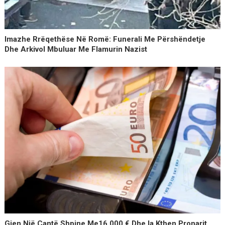
Imazhe Rrëqethëse Në Romë: Funerali Me Përshëndetje
Dhe Arkivol Mbuluar Me Flamurin Nazist
Gjen Një Çantë Shpine Me16,000 € Dhe Ia Kthen Pronarit