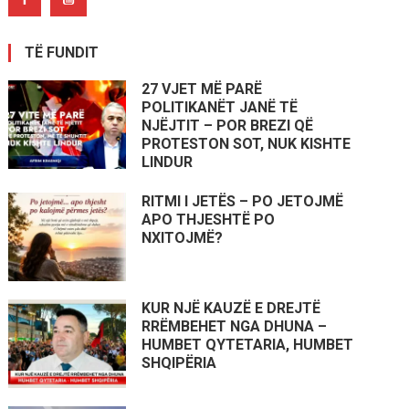
TË FUNDIT
27 VJET MË PARË
POLITIKANËT JANË TË
NJËJTIT – POR BREZI QË
PROTESTON SOT, NUK KISHTE
LINDUR
RITMI I JETËS – PO JETOJMË
APO THJESHTË PO
NXITOJMË?
KUR NJË KAUZË E DREJTË
RRËMBEHET NGA DHUNA –
HUMBET QYTETARIA, HUMBET
SHQIPËRIA