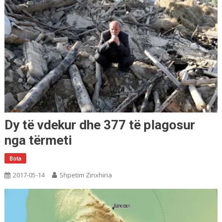
Dy të vdekur dhe 377 të plagosur
nga tërmeti
Bota
2017-05-14
Shpetim Zinxhiria