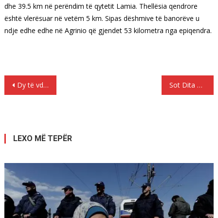
dhe 39.5 km në perëndim të qytetit Lamia. Thellësia qendrore
është vlerësuar në vetëm 5 km. Sipas dëshmive të banorëve u
ndje edhe edhe në Agrinio që gjendet 53 kilometra nga epiqendra.
Lëvizje
Dy të vdekur dhe 377 të plagosur nga tërmeti
Sot Dita Ndërkombëtare e Nënës
te
postimet
LEXO MË TEPËR