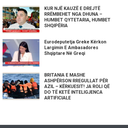
KUR NJË KAUZË E DREJTË
RRËMBEHET NGA DHUNA –
HUMBET QYTETARIA, HUMBET
SHQIPËRIA
Eurodeputetja Greke Kërkon
Largimin E Ambasadores
Shqiptare Në Greqi
BRITANIA E MASHE
ASHPËRSON RREGULLAT PËR
AZIL – KËRKUESIT! JA ROLI QË
DO TË KETË INTELIGJENCA
ARTIFICIALE