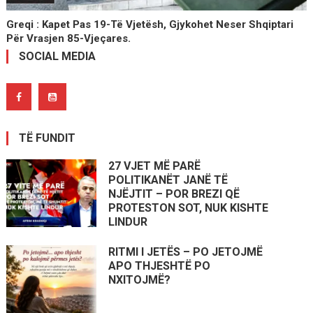
Greqi : Kapet Pas 19-Të Vjetësh, Gjykohet Neser Shqiptari
Për Vrasjen 85-Vjeçares.
SOCIAL MEDIA
TË FUNDIT
27 VJET MË PARË
POLITIKANËT JANË TË
NJËJTIT – POR BREZI QË
PROTESTON SOT, NUK KISHTE
LINDUR
RITMI I JETËS – PO JETOJMË
APO THJESHTË PO
NXITOJMË?