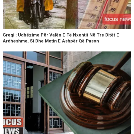
Greqi : Udhëzime Për Valën E Të Nxehtit Në Tre Ditët E
Ardhëshme, Si Dhe Motin E Ashpër Që Pason