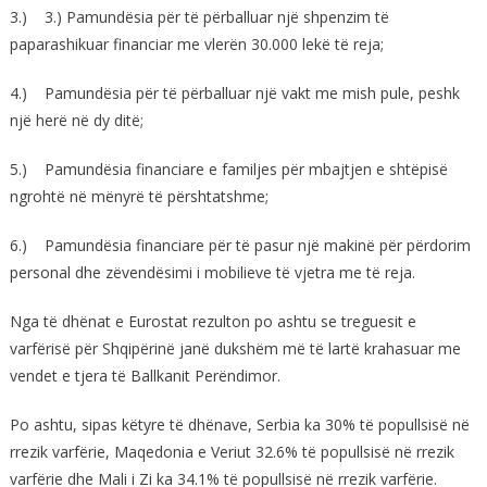
3.) 3.) Pamundësia për të përballuar një shpenzim të
paparashikuar financiar me vlerën 30.000 lekë të reja;
4.) Pamundësia për të përballuar një vakt me mish pule, peshk
një herë në dy ditë;
5.) Pamundësia financiare e familjes për mbajtjen e shtëpisë
ngrohtë në mënyrë të përshtatshme;
6.) Pamundësia financiare për të pasur një makinë për përdorim
personal dhe zëvendësimi i mobilieve të vjetra me të reja.
Nga të dhënat e Eurostat rezulton po ashtu se treguesit e
varfërisë për Shqipërinë janë dukshëm më të lartë krahasuar me
vendet e tjera të Ballkanit Perëndimor.
Po ashtu, sipas këtyre të dhënave, Serbia ka 30% të popullsisë në
rrezik varfërie, Maqedonia e Veriut 32.6% të popullsisë në rrezik
varfërie dhe Mali i Zi ka 34.1% të popullsisë në rrezik varfërie.