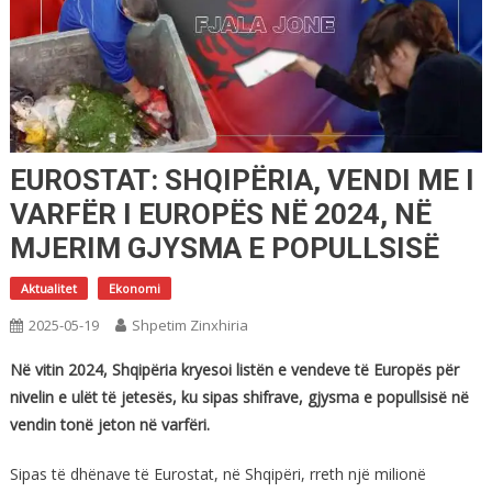
EUROSTAT: SHQIPËRIA, VENDI ME I
VARFËR I EUROPËS NË 2024, NË
MJERIM GJYSMA E POPULLSISË
Aktualitet
Ekonomi
2025-05-19
Shpetim Zinxhiria
Në vitin 2024, Shqipëria kryesoi listën e vendeve të Europës për
nivelin e ulët të jetesës, ku sipas shifrave, gjysma e popullsisë në
vendin tonë jeton në varfëri.
Sipas të dhënave të Eurostat, në Shqipëri, rreth një milionë