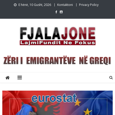
Skip
E hënë, 10 Gusht, 2026
Kontaktoni
Privacy Policy
to
content
Lajmet e fundit Greqi
Lajme shqip,Lajmet e fundit, Greqi, emigracion,FjalaJone