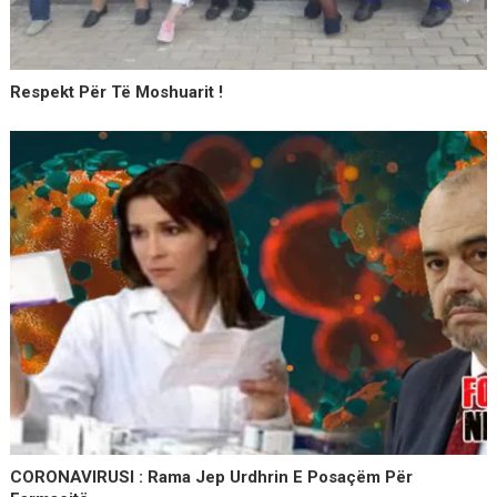
Respekt Për Të Moshuarit !
CORONAVIRUSI : Rama Jep Urdhrin E Posaçëm Për