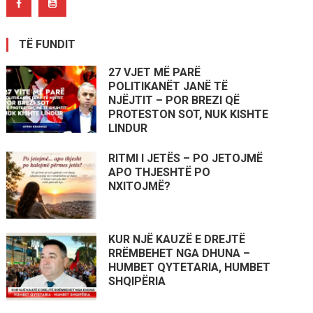
TË FUNDIT
27 VJET MË PARË
POLITIKANËT JANË TË
NJËJTIT – POR BREZI QË
PROTESTON SOT, NUK KISHTE
LINDUR
RITMI I JETËS – PO JETOJMË
APO THJESHTË PO
NXITOJMË?
KUR NJË KAUZË E DREJTË
RRËMBEHET NGA DHUNA –
HUMBET QYTETARIA, HUMBET
SHQIPËRIA