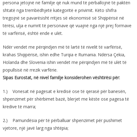
persona jetojnë në familje që nuk mund të përballojnë të paktën
shtatë nga trembëdhjetë kategoritë e privimit. Këto shifra
tregojnë se pavarësisht rritjes së ekonomisë së Shqipërisë në
tërësi, ulja e numrit të personave që vuajnë nga një prej formave
të varfërisë, është ende e ulët.
Ndër vendet me përqindjen më të lartë të nivelit të varfërisë,
krahas Shqipërisë, ishin edhe Turqia e Rumania. Ndërsa Çekia,
Holanda dhe Slovenia ishin vendet me përqindjen më të ulët të
popullsisë në rrezik varfërie.
Sipas Eurostat, në nivel familje konsiderohen vështirësi për:
1.) Vonesat në pagesat e kredisë ose të qerasë për banesën,
shpenzimet për shërbimet bazë, blerjet me këste ose pagesa të
kredive të marra;
2.) Pamundësia për të përballuar shpenzimet për pushimet
vjetore, një javë larg nga shtëpia;