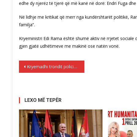
edhe dy njerëz të tjerë që më kanë në dorë: Endri Fuga dhe 
Në lidhje me kritikat që merr nga kundërshtarët politikë, R
familja”.
Kryeministri Edi Rama është shumë aktiv në rrjetet sociale d
gjen gjatë udhëtimeve me makinë ose natën vonë.
Lëvizje
Kryemadhi trondit policinë: Ja çfarë po ndodh në Elbasan!
te
postimet
LEXO MË TEPËR