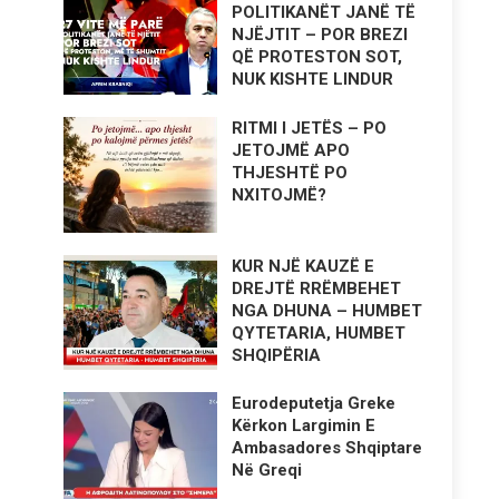
POLITIKANËT JANË TË
NJËJTIT – POR BREZI
QË PROTESTON SOT,
NUK KISHTE LINDUR
RITMI I JETËS – PO
JETOJMË APO
THJESHTË PO
NXITOJMË?
KUR NJË KAUZË E
DREJTË RRËMBEHET
NGA DHUNA – HUMBET
QYTETARIA, HUMBET
SHQIPËRIA
Eurodeputetja Greke
Kërkon Largimin E
Ambasadores Shqiptare
Në Greqi