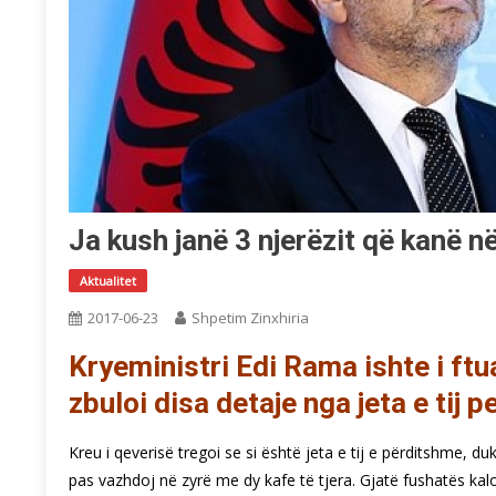
Ja kush janë 3 njerëzit që kanë 
Aktualitet
2017-06-23
Shpetim Zinxhiria
Kryeministri Edi Rama ishte i ft
zbuloi disa detaje nga jeta e tij p
Kreu i qeverisë tregoi se si është jeta e tij e përditshme, 
pas vazhdoj në zyrë me dy kafe të tjera. Gjatë fushatës kal