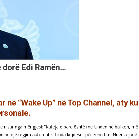
në dorë Edi Ramën…
uar në “Wake Up” në Top Channel, aty ku
ersonale.
duke nisur nga mëngjesi: “Kafeja e parë është me Lindën në ballkon, më
on në një regjim automatik. Linda kujdeset për zërin tim. Ndërsa janë