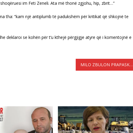
shoqëruesi im Feti Zeneli. Ata më thonë zgjohu, hip, zbrit…”
ama tha: “kam një antiplumb të padukshëm për kritikat që shkojnë te
he deklaroi se kohën për t’u kthejë përgjigje atyre që i komentojnë e
MILO ZBULON PRAPASKENAT: JA ÇFARË MË KËRKOI RAMA DHE PSE VENDOSA TË BASHKËPUNOJ ME METËN