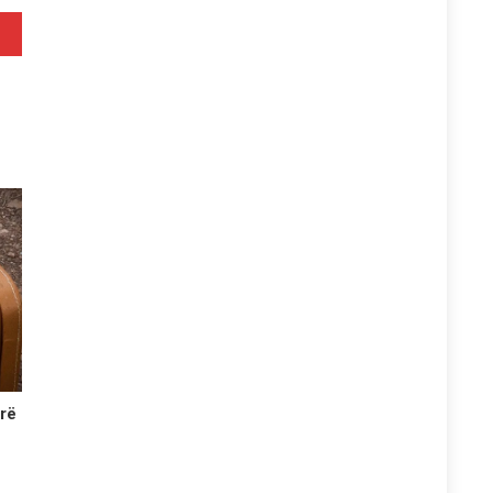
hmen
arë