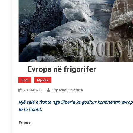
Evropa në frigorifer
Bota
Mjedisi
2018-02-27
Shpetim Zinxhiria
Një valë e ftohtë nga Siberia ka goditur kontinentin evro
të të ftohtit.
Francë