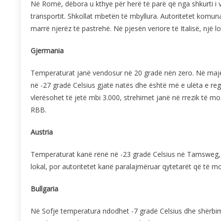
Në Romë, dëbora u kthye për herë të parë që nga shkurti i v
transportit. Shkollat mbetën të mbyllura. Autoritetet komuna
marrë njerëz të pastrehë. Në pjesën veriore të Italisë, një l
Gjermania
Temperaturat janë vendosur në 20 gradë nën zero. Në majën
në -27 gradë Celsius gjatë natës dhe është më e ulëta e regji
vlerësohet të jetë mbi 3.000, strehimet janë në rrezik të mo
RBB.
Austria
Temperaturat kanë rënë në -23 gradë Celsius në Tamsweg, p
lokal, por autoritetet kanë paralajmëruar qytetarët që të mo
Bullgaria
Në Sofje temperatura ndodhet -7 gradë Celsius dhe shërbimi 