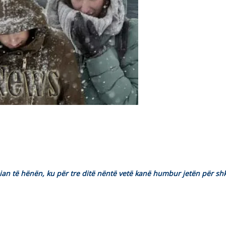
pian të hënën, ku për tre ditë nëntë vetë kanë humbur jetën për sh