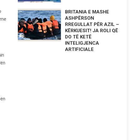
o
BRITANIA E MASHE
ASHPËRSON
shme
RREGULLAT PËR AZIL –
KËRKUESIT! JA ROLI QË
DO TË KETË
INTELIGJENCA
ARTIFICIALE
in
rën
Nën