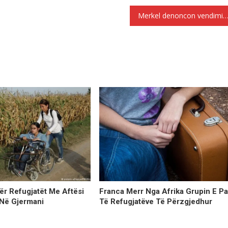
Merkel denoncon vendimin e kushtetutës për të mos i shërbyer emigrantëve në të ard
Franca Merr Nga Afrika Grupin E P
ër Refugjatët Me Aftësi
Të Refugjatëve Të Përzgjedhur
 Në Gjermani