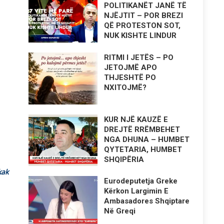
POLITIKANËT JANË TË
NJËJTIT – POR BREZI
QË PROTESTON SOT,
NUK KISHTE LINDUR
RITMI I JETËS – PO
JETOJMË APO
THJESHTË PO
NXITOJMË?
KUR NJË KAUZË E
DREJTË RRËMBEHET
NGA DHUNA – HUMBET
QYTETARIA, HUMBET
SHQIPËRIA
kak
Eurodeputetja Greke
Kërkon Largimin E
Ambasadores Shqiptare
Në Greqi