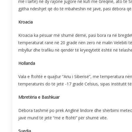
më i lartë) në dy rajone jugore në kufi me Greqinë, ato të Sm
gjitha ndeshjet që do të mbaheshin në javë, pasi dëbora që
Kroacia
Kroacia ka pësuar më shumë dëmë, pasi bora ra në bregdetin k
temperaturat ranë në 20 gradë nën zero në malin Velebiti 
mbyllur dhe trafiku në qendër të kryeqytetit është në telashe
Hollanda
Vala e ftohtë e quajtur “Ariu i Siberisë”, me temperatura nën 
temperaturës do të jetë -17 gradë Celsius, sipas Institutit t
Mbretëria e Bashkuar
Dëbora tashmë po prek Anglinë lindore dhe shërbimi meteor
javë mund të jetë “më e ftohti” për shumë vite.
Suedia