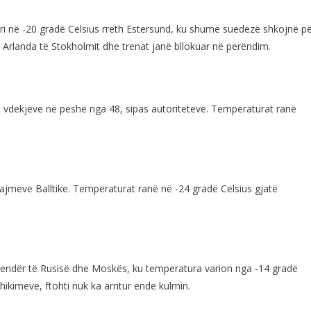
i në -20 gradë Celsius rreth Estersund, ku shumë suedezë shkojnë p
Arlanda të Stokholmit dhe trenat janë bllokuar në perëndim.
e vdekjeve në peshë nga 48, sipas autoriteteve. Temperaturat ranë
Lajmeve Balltike. Temperaturat ranë në -24 gradë Celsius gjatë
endër të Rusisë dhe Moskës, ku temperatura varion nga -14 gradë
hikimeve, ftohti nuk ka arritur ende kulmin.