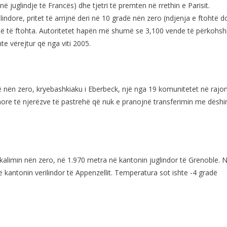
në juglindje të Francës) dhe tjetri të premten në rrethin e Parisit.
lindore, pritet të arrijnë deri në 10 gradë nën zero (ndjenja e ftohtë d
t më të ftohta. Autoritetet hapën më shumë se 3,100 vende të përkoh
hte vërejtur që nga viti 2005.
ë nën zero, kryebashkiaku i Eberbeck, një nga 19 komunitetet në rajon
imore të njerëzve të pastrehë që nuk e pranojnë transferimin me dëshi
 kalimin nën zero, në 1.970 metra në kantonin juglindor të Grenoble. 
ë kantonin verilindor të Appenzellit. Temperatura sot ishte -4 gradë