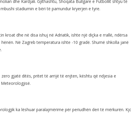
olian dhe Kardjali. Gjithashtu, Shoqata Bullgare e Futbollit shtyu të
 mbushi stadiumin e bëri të pamundur kryerjen e tyre.
roat dhe në disa ishuj në Adriatik, ishte një diçka e rrallë, ndërsa
të hënën. Në Zagreb temperatura ishte -10 gradë. Shumë shkolla janë
.
zero gjatë ditës, pritet të arrijë të enjten, kështu që ndjesia e
ë Meteorologjisë.
ologjik ka lëshuar paralajmërime për periudhën deri të mërkurën. Kj