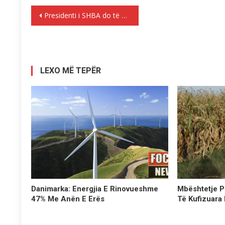
Lëvizje
Presidenti i SHBA do të mirëpresë homologun e tij francez.
te
postimet
LEXO MË TEPËR
Danimarka: Energjia E Rinovueshme
Mbështetje P
47% Me Anën E Erës
Të Kufizuara