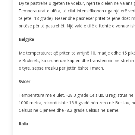
Dy të pastrehë u gjetën të vdekur, njëri të dielën në Valans (
Temperaturat e ulëta, të cilat intensifikohen nga një erë veri
të jetë -18 gradë). Nesër dhe pasnesër pritet të jenë ditë
pritëse për të pastrehët. Një valë e tillë e ftohtë e vonuar is
Belgjikë
Me temperaturat që priten të arrijnë 10, madje edhe 15 pik
e Brukselit, ka urdhëruar kapjen dhe transferimin në streh
e tyre, sepse rreziku për jetën është i madh.
Svicër
Temperatura më e ulët, -28.3 gradë Celsius, u regjistrua në
1000 metra, rekordi ishte 15.6 gradë nën zero në Brisilau, n
Celsius në Gjenevë dhe -8.2 gradë Celsius në Bernë.
Italia