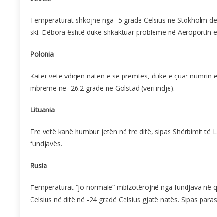
Temperaturat shkojnë nga -5 gradë Celsius në Stokholm der
ski. Dëbora është duke shkaktuar probleme në Aeroportin e 
Polonia
Katër vetë vdiqën natën e së premtes, duke e çuar numrin 
mbrëmë në -26.2 gradë në Golstad (verilindje).
Lituania
Tre vetë kanë humbur jetën në tre ditë, sipas Shërbimit të 
fundjavës.
Rusia
Temperaturat “jo normale” mbizotërojnë nga fundjava në q
Celsius në ditë në -24 gradë Celsius gjatë natës. Sipas paras