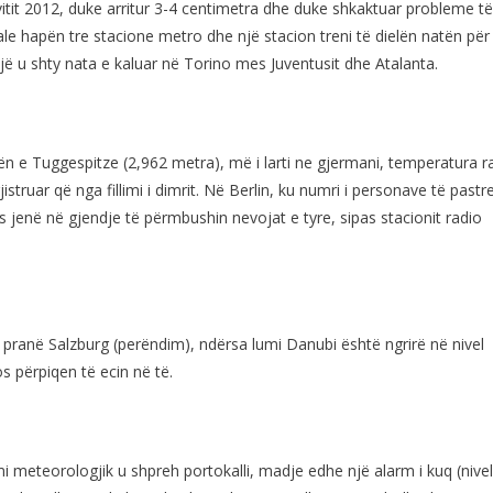
itit 2012, duke arritur 3-4 centimetra dhe duke shkaktuar probleme të
le hapën tre stacione metro dhe një stacion treni të dielën natën për
ojë u shty nata e kaluar në Torino mes Juventusit dhe Atalanta.
 e Tuggespitze (2,962 metra), më i larti ne gjermani, temperatura r
struar që nga fillimi i dimrit. Në Berlin, ku numri i personave të pastr
s jenë në gjendje të përmbushin nevojat e tyre, sipas stacionit radio
ranë Salzburg (perëndim), ndërsa lumi Danubi është ngrirë në nivel
s përpiqen të ecin në të.
meteorologjik u shpreh portokalli, madje edhe një alarm i kuq (nivel