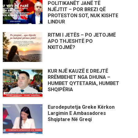
POLITIKANËT JANË TË
NJËJTIT – POR BREZI QË
PROTESTON SOT, NUK KISHTE
LINDUR
RITMI I JETËS – PO JETOJMË
APO THJESHTË PO
NXITOJMË?
KUR NJË KAUZË E DREJTË
RRËMBEHET NGA DHUNA –
HUMBET QYTETARIA, HUMBET
SHQIPËRIA
Eurodeputetja Greke Kërkon
Largimin E Ambasadores
Shqiptare Në Greqi