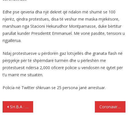
Edhe pse qeveria dha një dekret që ndalon më shumë se 100
njerëz, qindra protestues, disa të veshur me maska mjekësore,
marshuan nga Stacioni Hekurudhor Montparnasse, duke bërtitur
parullat kundër Presidentit Emmanuel. Më vonë pasdite, tensioni u
rigjallërua.
Ndaj protestuesve u përdorën gaz lotsjellës dhe granata flash në
përpjekje për të shpërndarë turmën dhe u përleshën me
protestuesit ndërsa 2,000 oficerë policie u vendosën në qytet për
t’u marrë me situatën.
Policia në Twitter shkruan se 25 persona janë arrestuar.
Lëvizje
SH.B.A : 50 vdekje nga coronavirusi, ndalimi i hyrjes nga Britania dhe Irlanda
Coronavirus: 190 të vdekur në Spanjë, 70 të vdekur vetëm sot, ditën e hënë i gjithë vendi në karantinë
te