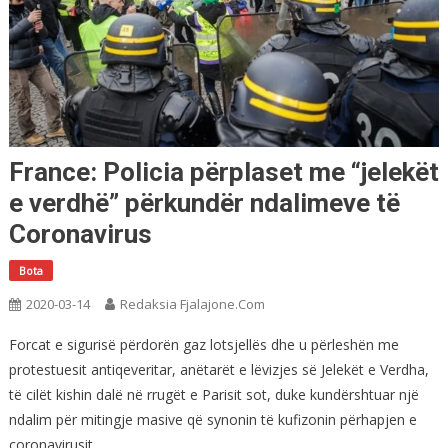
France: Policia përplaset me “jelekët
e verdhë” përkundër ndalimeve të
Coronavirus
Bota
2020-03-14
Redaksia Fjalajone.com
Forcat e sigurisë përdorën gaz lotsjellës dhe u përleshën me
protestuesit antiqeveritar, anëtarët e lëvizjes së Jelekët e Verdha,
të cilët kishin dalë në rrugët e Parisit sot, duke kundërshtuar një
ndalim për mitingje masive që synonin të kufizonin përhapjen e
coronavirusit