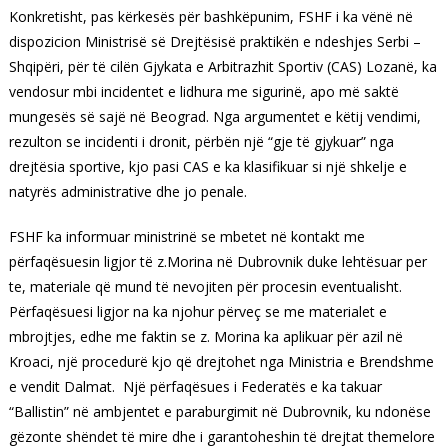
Konkretisht, pas kërkesës për bashkëpunim, FSHF i ka vënë në
dispozicion Ministrisë së Drejtësisë praktikën e ndeshjes Serbi –
Shqipëri, për të cilën Gjykata e Arbitrazhit Sportiv (CAS) Lozanë, ka
vendosur mbi incidentet e lidhura me sigurinë, apo më saktë
mungesës së sajë në Beograd. Nga argumentet e këtij vendimi,
rezulton se incidenti i dronit, përbën një “gje të gjykuar” nga
drejtësia sportive, kjo pasi CAS e ka klasifikuar si një shkelje e
natyrës administrative dhe jo penale.
FSHF ka informuar ministrinë se mbetet në kontakt me
përfaqësuesin ligjor të z.Morina në Dubrovnik duke lehtësuar per
te, materiale që mund të nevojiten për procesin eventualisht.
Përfaqësuesi ligjor na ka njohur përveç se me materialet e
mbrojtjes, edhe me faktin se z. Morina ka aplikuar për azil në
Kroaci, një procedurë kjo që drejtohet nga Ministria e Brendshme
e vendit Dalmat. Një përfaqësues i Federatës e ka takuar
“Ballistin” në ambjentet e paraburgimit në Dubrovnik, ku ndonëse
gëzonte shëndet të mire dhe i garantoheshin të drejtat themelore