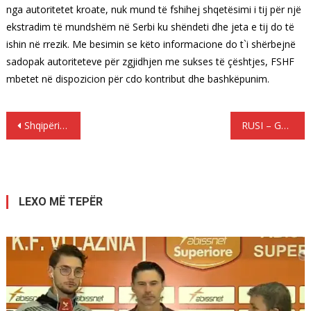
nga autoritetet kroate, nuk mund të fshihej shqetësimi i tij për një
ekstradim të mundshëm në Serbi ku shëndeti dhe jeta e tij do të
ishin në rrezik. Me besimin se këto informacione do t`i shërbejnë
sadopak autoriteteve për zgjidhjen me sukses të çështjes, FSHF
mbetet në dispozicion për cdo kontribut dhe bashkëpunim.
Lëvizje
Shqipëri – Lihtenshtejn, fillon shitja e biletave me promocion të trefishtë
RUSI – Gorbaçov: Putin dhe Trump të gjejnë gjuhën e përbashkët
te
postimet
LEXO MË TEPËR