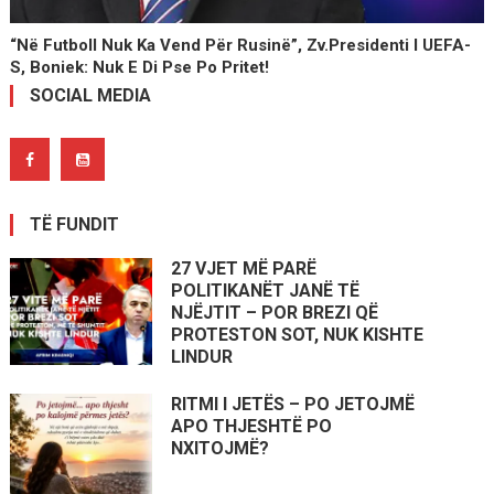
“Në Futboll Nuk Ka Vend Për Rusinë”, Zv.presidenti I UEFA-
S, Boniek: Nuk E Di Pse Po Pritet!
SOCIAL MEDIA
TË FUNDIT
27 VJET MË PARË
POLITIKANËT JANË TË
NJËJTIT – POR BREZI QË
PROTESTON SOT, NUK KISHTE
LINDUR
RITMI I JETËS – PO JETOJMË
APO THJESHTË PO
NXITOJMË?