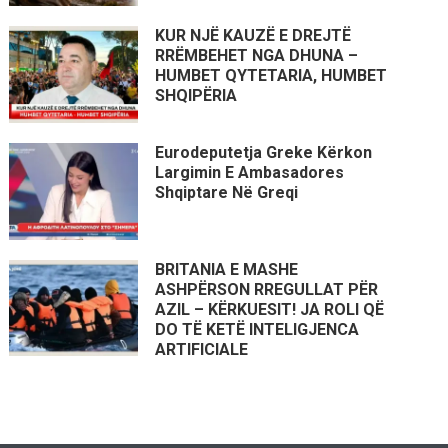
KUR NJË KAUZË E DREJTË
RRËMBEHET NGA DHUNA –
HUMBET QYTETARIA, HUMBET
SHQIPËRIA
Eurodeputetja Greke Kërkon
Largimin E Ambasadores
Shqiptare Në Greqi
BRITANIA E MASHE
ASHPËRSON RREGULLAT PËR
AZIL – KËRKUESIT! JA ROLI QË
DO TË KETË INTELIGJENCA
ARTIFICIALE