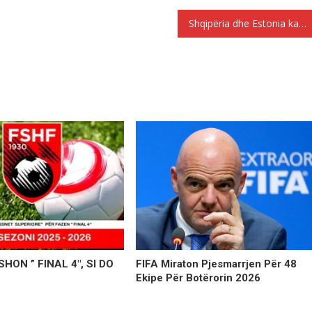
Shqipëria dhe Estonia kampionë në Europë për rritjen e çmimeve
HON ” FINAL 4″, SI DO
FIFA Miraton Pjesmarrjen Për 48
Ekipe Për Botërorin 2026