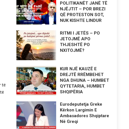
POLITIKANËT JANË TË
NJËJTIT – POR BREZI
QË PROTESTON SOT,
NUK KISHTE LINDUR
RITMI I JETËS – PO
JETOJMË APO
THJESHTË PO
NXITOJMË?
KUR NJË KAUZË E
DREJTË RRËMBEHET
NGA DHUNA – HUMBET
r të
QYTETARIA, HUMBET
SHQIPËRIA
 të
Eurodeputetja Greke
Kërkon Largimin E
Ambasadores Shqiptare
Në Greqi