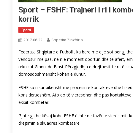
Sport – FSHF: Trajneri i ri i kom
korrik
Sporti
2017-06-22
Shpetim Zinxhiria
Federata Shqiptare e Futbollit ka bere me dije sot per gjithë
vendosur më pas, në një moment oportun dhe të afërt, emërimi
teknikut Gianni de Biasi. Përzgjedhja e drejtuesit të ri të s
domosdoshmërisht kohën e duhur.
FSHF ka nisur pikërisht me proçesin e kontakteve dhe bised
konsiderueshëm. Ato do të vlerësohen dhe pas kontakteve të 
ekipit kombëtar.
Gjatë gjithë kësaj kohe FSHF është në fazën e vlerësimit, 
drejtimin e skuadrës kombëtare.