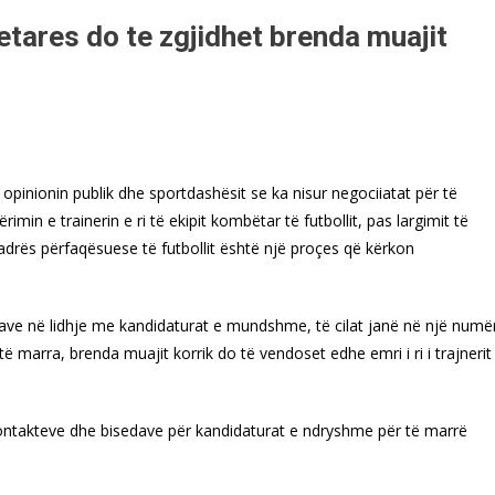
betares do te zgjidhet brenda muajit
 opinionin publik dhe sportdashësit se ka nisur negociiatat për të
n e trainerin e ri të ekipit kombëtar të futbollit, pas largimit të
kuadrës përfaqësuese të futbollit është një proçes që kërkon
ave në lidhje me kandidaturat e mundshme, të cilat janë në një numë
marra, brenda muajit korrik do të vendoset edhe emri i ri i trajnerit
kontakteve dhe bisedave për kandidaturat e ndryshme për të marrë