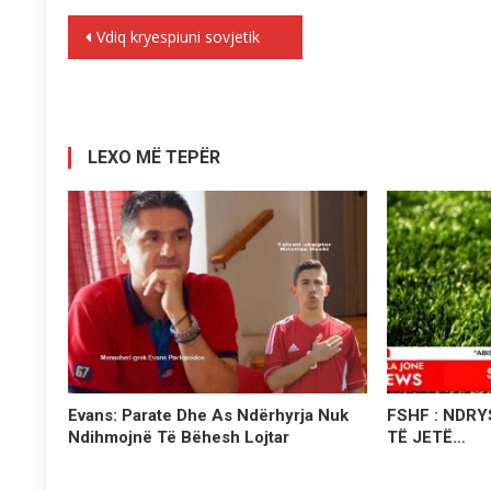
Lëvizje
Vdiq kryespiuni sovjetik
te
postimet
LEXO MË TEPËR
Evans: Parate Dhe As Ndërhyrja Nuk
FSHF : NDRYS
Ndihmojnë Të Bëhesh Lojtar
TË JETË…