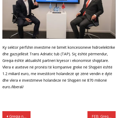
Ky sektor përfshin investime në bimët koncesioneve hidroelektrike
dhe gazsjellësit Trans Adriatic tub (TAP).
Siç është përmendur,
Greqia është aktualisht partneri kryesor i ekonomisë shqiptare.
Vlera e aseteve në pronësi të kompanive greke në Shqipëri është
1.2 miliard euro, me investitorë holandezë që zënë vendin e dytë
dhe vlera e investimeve holandeze në Shqipëri në 870 milionë
euro./liberal/
Lëvizje
Greqia ne dhjetor debon edhe 591 emigrante. Per 2017 jane debuar 11.296 shqiptare
FEB: Greqia renditet 12 pozita pas Shqipërisë