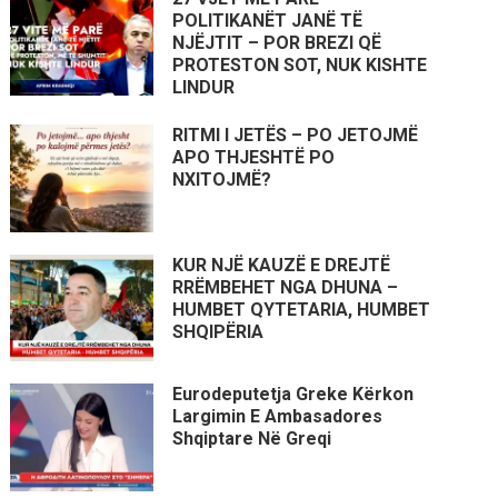
POLITIKANËT JANË TË
NJËJTIT – POR BREZI QË
PROTESTON SOT, NUK KISHTE
LINDUR
RITMI I JETËS – PO JETOJMË
APO THJESHTË PO
NXITOJMË?
KUR NJË KAUZË E DREJTË
RRËMBEHET NGA DHUNA –
HUMBET QYTETARIA, HUMBET
SHQIPËRIA
Eurodeputetja Greke Kërkon
Largimin E Ambasadores
Shqiptare Në Greqi