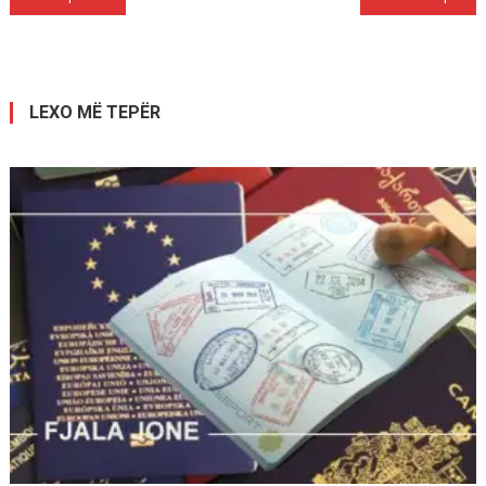
te
postimet
LEXO MË TEPËR