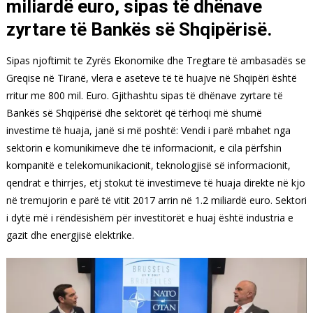
miliardë euro, sipas të dhënave
zyrtare të Bankës së Shqipërisë.
Sipas njoftimit te Zyrës Ekonomike dhe Tregtare të ambasadës se
Greqise në Tiranë, vlera e aseteve të të huajve në Shqipëri është
rritur me 800 mil. Euro. Gjithashtu sipas të dhënave zyrtare të
Bankës së Shqipërisë dhe sektorët që tërhoqi më shumë
investime të huaja, janë si më poshtë: Vendi i parë mbahet nga
sektorin e komunikimeve dhe të informacionit, e cila përfshin
kompanitë e telekomunikacionit, teknologjisë së informacionit,
qendrat e thirrjes, etj stokut të investimeve të huaja direkte në kjo
në tremujorin e parë të vitit 2017 arrin në 1.2 miliardë euro. Sektori
i dytë më i rëndësishëm për investitorët e huaj është industria e
gazit dhe energjisë elektrike.