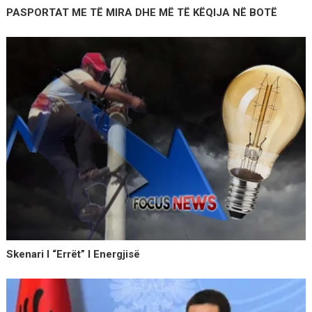
PASPORTAT ME TË MIRA DHE MË TË KËQIJA NË BOTË
Skenari I “errët” I Energjisë