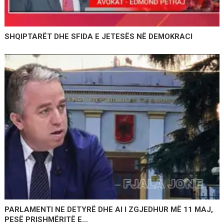
SHQIPTARËT DHE SFIDA E JETESËS NË DEMOKRACI
PARLAMENTI NE DETYRË DHE AI I ZGJEDHUR MË 11 MAJ,
PESË PRISHMËRITË E…