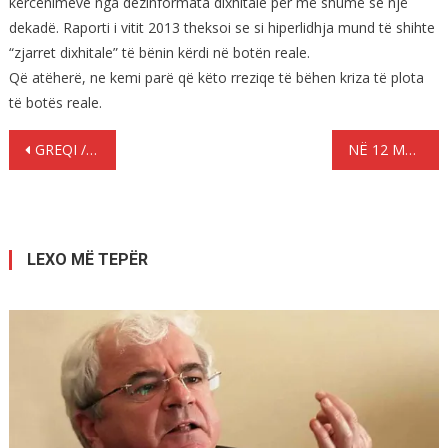
kërcënimeve nga dezinformata dixhitale për më shumë se një
dekadë. Raporti i vitit 2013 theksoi se si hiperlidhja mund të shihte
“zjarret dixhitale” të bënin kërdi në botën reale.
Që atëherë, ne kemi parë që këto rreziqe të bëhen kriza të plota
të botës reale.
Lëvizje
GREQI / ZHDUKET 41-VJEÇARI SHQIPTAR- JETA E TIJ NË RREZIK
NË 12 MUAJ, 128 GAZETARË TË VRARË NË LUFTËN IZRAEL- HAMAS
te
postimet
LEXO MË TEPËR