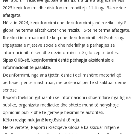
Ne raporti i rreziqeve globale afatshkurtra dhe afatgjata në vitin
2023 keqinfomimi dhe disinfomimi renditej i 11-ti nga 34 rreziqe
afatgjata.
Në vitin 2024, keqinformimi dhe dezinformimi janë rreziku i dytë
global në terma afatshkurtër dhe rreziku i 5-të në terma afatgjatë.
Rreziku i informacionit të keq dhe dezinformimit lehtësohet nga
shpejtësia e rrjeteve sociale dhe ndërlidhja e përhapjes së
informacionit të keq dhe dezinformimit në çdo cep të botës.
Sipas OKB-së, keqinformimi është përhapja aksidentale e
informacionit të pasaktë.
Dezinformimi, nga ana tjetër, është i qëllimshëm: material që
përhapet për të mashtruar, me potencial për të shkaktuar dëme
serioze.
Raporti thekson gjithashtu se informacioni i shpërndarë nga figura
publike, organizata mediatike dhe shtete mund të ndryshojë
opinionin publik dhe të gërryejë besimin te autoriteti.
Këto rreziqe nuk janë krejtësisht të reja.
Në të vërtetë, Raporti i Rreziqeve Globale ka skicuar rritjen e