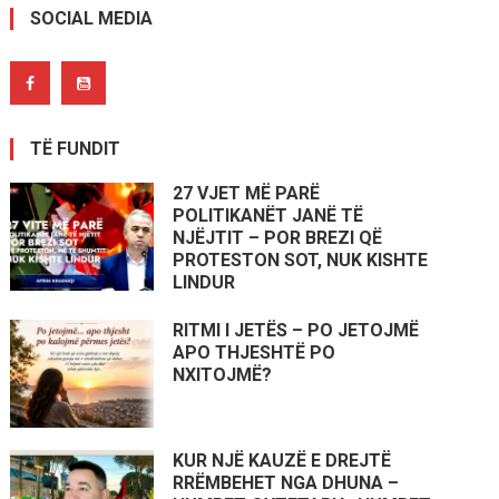
SOCIAL MEDIA
TË FUNDIT
27 VJET MË PARË
POLITIKANËT JANË TË
NJËJTIT – POR BREZI QË
PROTESTON SOT, NUK KISHTE
LINDUR
RITMI I JETËS – PO JETOJMË
APO THJESHTË PO
NXITOJMË?
KUR NJË KAUZË E DREJTË
RRËMBEHET NGA DHUNA –