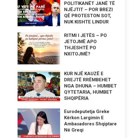
POLITIKANËT JANË TË
NJËJTIT – POR BREZI
QË PROTESTON SOT,
NUK KISHTE LINDUR
RITMI I JETËS – PO
JETOJMË APO
THJESHTË PO
NXITOJMË?
KUR NJË KAUZË E
DREJTË RRËMBEHET
NGA DHUNA – HUMBET
QYTETARIA, HUMBET
SHQIPËRIA
Eurodeputetja Greke
Kërkon Largimin E
Ambasadores Shqiptare
Në Greqi