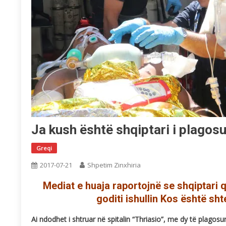
Ja kush është shqiptari i plagosu
Greqi
2017-07-21
Shpetim Zinxhiria
Mediat e huaja raportojnë se shqiptari 
goditi ishullin Kos është sht
Ai ndodhet i shtruar në spitalin “Thriasio”, me dy të plagosur