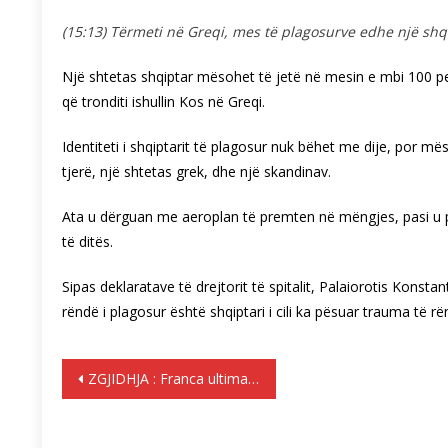
(15:13) Tërmeti në Greqi, mes të plagosurve edhe një shq
Një shtetas shqiptar mësohet të jetë në mesin e mbi 100 p
që tronditi ishullin Kos në Greqi.
Identiteti i shqiptarit të plagosur nuk bëhet me dije, por më
tjerë, një shtetas grek, dhe një skandinav.
Ata u dërguan me aeroplan të premten në mëngjes, pasi u pl
të ditës.
Sipas deklaratave të drejtorit të spitalit, Palaiorotis Konsta
rëndë i plagosur është shqiptari i cili ka pësuar trauma të rë
Lëvizje
ZGJIDHJA : Franca ultimatum Ramës për të ndalur vërshimin e azilantëve
te