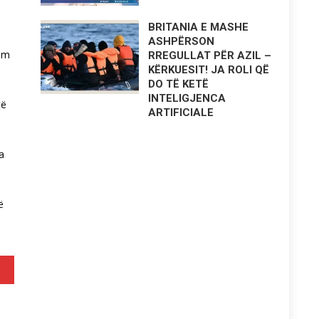
BRITANIA E MASHE
ASHPËRSON
hëm
RREGULLAT PËR AZIL –
KËRKUESIT! JA ROLI QË
DO TË KETË
INTELIGJENCA
të
ARTIFICIALE
a
ë