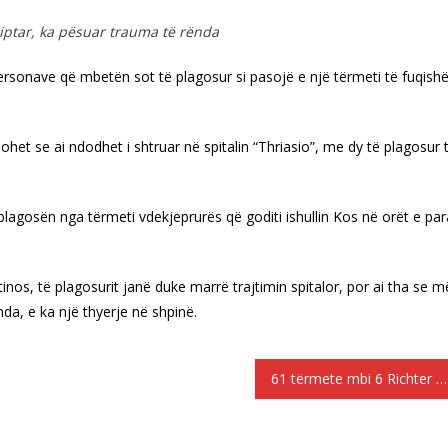
iptar, ka pësuar trauma të rënda
ersonave që mbetën sot të plagosur si pasojë e një tërmeti të fuqis
sohet se ai ndodhet i shtruar në spitalin “Thriasio”, me dy të plagosur 
agosën nga tërmeti vdekjeprurës që goditi ishullin Kos në orët e par
ntinos, të plagosurit janë duke marrë trajtimin spitalor, por ai tha se m
nda, e ka një thyerje në shpinë.
61 tërmete mbi 6 Richter që lane dhimbje në Greqi