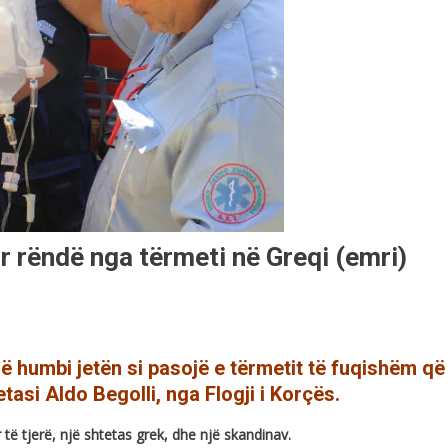
r rëndë nga tërmeti në Greqi (emri)
që humbi jetën si pasojë e tërmetit të fuqishëm që
etasi Aldo Begolli, nga Flogji i Korçës.
 të tjerë, një shtetas grek, dhe një skandinav.