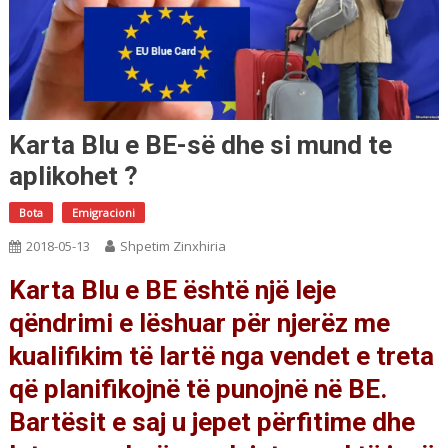
Karta Blu e BE-së dhe si mund te
aplikohet ?
Bota
Emigracioni
2018-05-13
Shpetim Zinxhiria
Karta Blu e BE është një leje
qëndrimi e lëshuar për njerëz me
kualifikim të lartë nga vendet e treta
që planifikojnë të punojnë në BE.
Bartësit e saj u jepet përfitime dhe