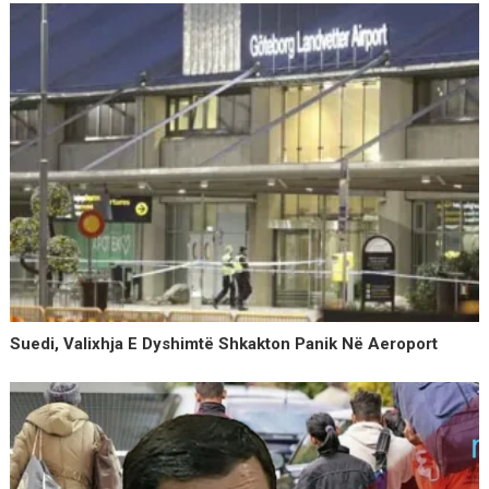
Suedi, Valixhja E Dyshimtë Shkakton Panik Në Aeroport