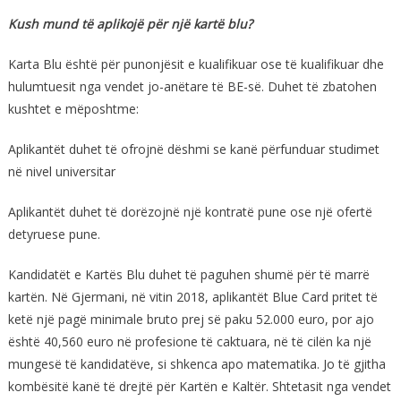
Kush mund të aplikojë për një kartë blu?
Karta Blu është për punonjësit e kualifikuar ose të kualifikuar dhe
hulumtuesit nga vendet jo-anëtare të BE-së. Duhet të zbatohen
kushtet e mëposhtme:
Aplikantët duhet të ofrojnë dëshmi se kanë përfunduar studimet
në nivel universitar
Aplikantët duhet të dorëzojnë një kontratë pune ose një ofertë
detyruese pune.
Kandidatët e Kartës Blu duhet të paguhen shumë për të marrë
kartën. Në Gjermani, në vitin 2018, aplikantët Blue Card pritet të
ketë një pagë minimale bruto prej së paku 52.000 euro, por ajo
është 40,560 euro në profesione të caktuara, në të cilën ka një
mungesë të kandidatëve, si shkenca apo matematika. Jo të gjitha
kombësitë kanë të drejtë për Kartën e Kaltër. Shtetasit nga vendet