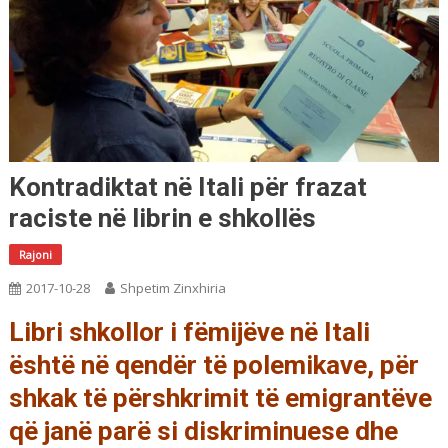
Kontradiktat në Itali për frazat
raciste në librin e shkollës
Rajoni
2017-10-28
Shpetim Zinxhiria
Libri shkollor i fëmijëve në Itali
është në qendër të polemikave, për
shkak të përshkrimit të emigrantëve
që janë parë si diskriminuese dhe