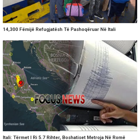
14,300 Fëmijë Refugjatësh Të Pashoqëruar Në Itali
Itali: Tërmet I Ri 5.7 Rihter, Boshatiset Metroja Në Romë