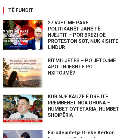
TË FUNDIT
27 VJET MË PARË
POLITIKANËT JANË TË
NJËJTIT – POR BREZI QË
PROTESTON SOT, NUK KISHTE
LINDUR
RITMI I JETËS – PO JETOJMË
APO THJESHTË PO
NXITOJMË?
KUR NJË KAUZË E DREJTË
RRËMBEHET NGA DHUNA –
HUMBET QYTETARIA, HUMBET
SHQIPËRIA
Eurodeputetja Greke Kërkon