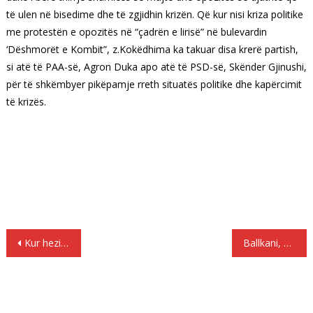
të ulen në bisedime dhe të zgjidhin krizën. Që kur nisi kriza politike
me protestën e opozitës në “çadrën e lirisë” në bulevardin
‘Dëshmorët e Kombit”, z.Kokëdhima ka takuar disa krerë partish,
si atë të PAA-së, Agron Duka apo atë të PSD-së, Skënder Gjinushi,
për të shkëmbyer pikëpamje rreth situatës politike dhe kapërcimit
të krizës.
Lëvizje
Kur hezitimi ishte leje, për të vrarë
Ballkani, si pjesë e ndjeshme e barkut të Europës
te
postimet