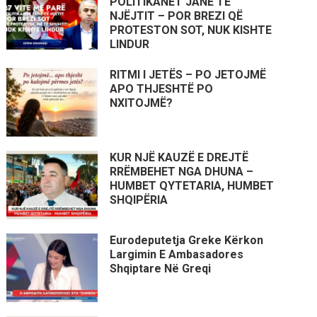
POLITIKANËT JANË TË
NJËJTIT – POR BREZI QË
PROTESTON SOT, NUK KISHTE
LINDUR
RITMI I JETËS – PO JETOJMË
APO THJESHTË PO
NXITOJMË?
KUR NJË KAUZË E DREJTË
RRËMBEHET NGA DHUNA –
HUMBET QYTETARIA, HUMBET
SHQIPËRIA
Eurodeputetja Greke Kërkon
Largimin E Ambasadores
Shqiptare Në Greqi