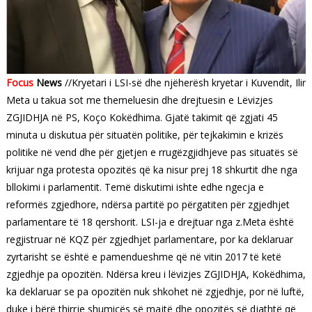
Focus
News
//Kryetari i LSI-së dhe njëherësh kryetar i Kuvendit, Ilir
Meta u takua sot me themeluesin dhe drejtuesin e Lëvizjes
ZGJIDHJA në PS, Koço Kokëdhima. Gjatë takimit që zgjati 45
minuta u diskutua për situatën politike, për tejkakimin e krizës
politike në vend dhe për gjetjen e rrugëzgjidhjeve pas situatës së
krijuar nga protesta opozitës që ka nisur prej 18 shkurtit dhe nga
bllokimi i parlamentit. Temë diskutimi ishte edhe ngecja e
reformës zgjedhore, ndërsa partitë po përgatiten për zgjedhjet
parlamentare të 18 qershorit. LSI-ja e drejtuar nga z.Meta është
regjistruar në KQZ për zgjedhjet parlamentare, por ka deklaruar
zyrtarisht se është e pamendueshme që në vitin 2017 të ketë
zgjedhje pa opozitën. Ndërsa kreu i lëvizjes ZGJIDHJA, Kokëdhima,
ka deklaruar se pa opozitën nuk shkohet në zgjedhje, por në luftë,
duke i bërë thirrje shumicës së majtë dhe opozitës së djathtë që