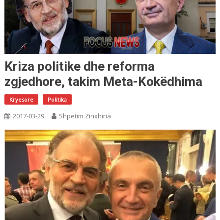
Kriza politike dhe reforma
zgjedhore, takim Meta-Kokëdhima
Kryesore
Politika
2017-03-29
Shpetim Zinxhiria