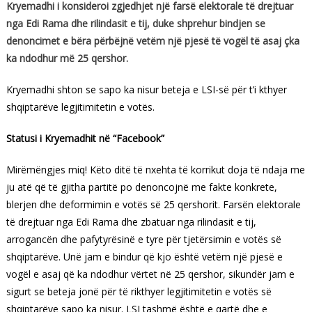
Kryemadhi i konsideroi zgjedhjet një farsë elektorale të drejtuar
nga Edi Rama dhe rilindasit e tij, duke shprehur bindjen se
denoncimet e bëra përbëjnë vetëm një pjesë të vogël të asaj çka
ka ndodhur më 25 qershor.
Kryemadhi shton se sapo ka nisur beteja e LSI-së për t’i kthyer
shqiptarëve legjitimitetin e votës.
Statusi i Kryemadhit në “Facebook”
Mirëmëngjes miq! Këto ditë të nxehta të korrikut doja të ndaja me
ju atë që të gjitha partitë po denoncojnë me fakte konkrete,
blerjen dhe deformimin e votës së 25 qershorit. Farsën elektorale
të drejtuar nga Edi Rama dhe zbatuar nga rilindasit e tij,
arrogancën dhe pafytyrësinë e tyre për tjetërsimin e votës së
shqiptarëve. Unë jam e bindur që kjo është vetëm një pjesë e
vogël e asaj që ka ndodhur vërtet në 25 qershor, sikundër jam e
sigurt se beteja jonë për të rikthyer legjitimitetin e votës së
shqiptarëve sapo ka nisur. LSI tashmë është e qartë dhe e