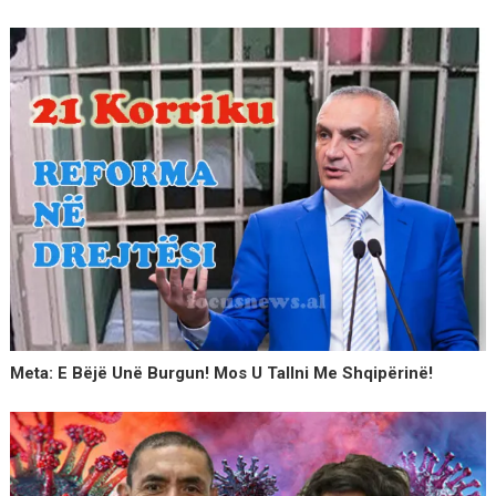
Meta: E Bëjë Unë Burgun! Mos U Tallni Me Shqipërinë!