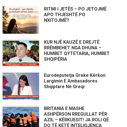
RITMI I JETËS – PO JETOJMË
APO THJESHTË PO
NXITOJMË?
KUR NJË KAUZË E DREJTË
RRËMBEHET NGA DHUNA –
HUMBET QYTETARIA, HUMBET
SHQIPËRIA
Eurodeputetja Greke Kërkon
Largimin E Ambasadores
Shqiptare Në Greqi
BRITANIA E MASHE
ASHPËRSON RREGULLAT PËR
AZIL – KËRKUESIT! JA ROLI QË
DO TË KETË INTELIGJENCA