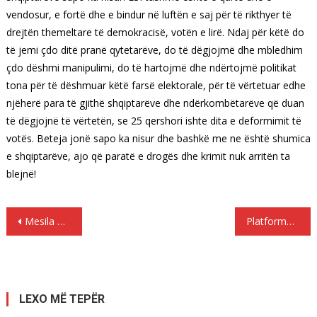
vendosur, e fortë dhe e bindur në luftën e saj për të rikthyer të
drejtën themeltare të demokracisë, votën e lirë. Ndaj për këtë do
të jemi çdo ditë pranë qytetarëve, do të dëgjojmë dhe mbledhim
çdo dëshmi manipulimi, do të hartojmë dhe ndërtojmë politikat
tona për të dëshmuar këtë farsë elektorale, për të vërtetuar edhe
njëherë para të gjithë shqiptarëve dhe ndërkombëtarëve që duan
të dëgjojnë të vërtetën, se 25 qershori ishte dita e deformimit të
votës. Beteja jonë sapo ka nisur dhe bashkë me ne është shumica
e shqiptarëve, ajo që paratë e drogës dhe krimit nuk arritën ta
blejnë!
Lëvizje
Mesila Doda denoncon: Ja si ikën në drejtim të paditur vota e PDIU-së
Platforma “Shqipëria që duam”, Rama: Figura e qytetarit në sytë e administratës, duhet të fuqizohet
te
postimet
LEXO MË TEPËR