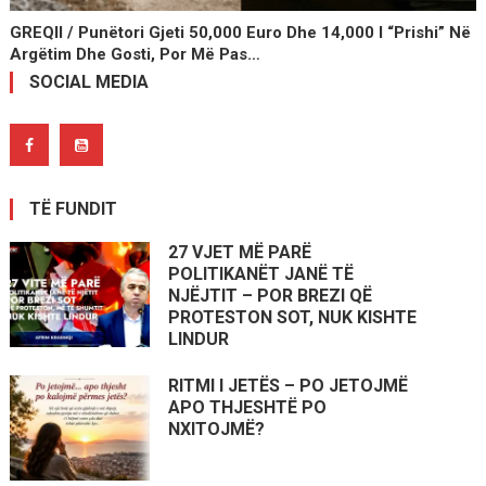
GREQII / Punëtori Gjeti 50,000 Euro Dhe 14,000 I “prishi” Në
Argëtim Dhe Gosti, Por Më Pas…
SOCIAL MEDIA
TË FUNDIT
27 VJET MË PARË
POLITIKANËT JANË TË
NJËJTIT – POR BREZI QË
PROTESTON SOT, NUK KISHTE
LINDUR
RITMI I JETËS – PO JETOJMË
APO THJESHTË PO
NXITOJMË?