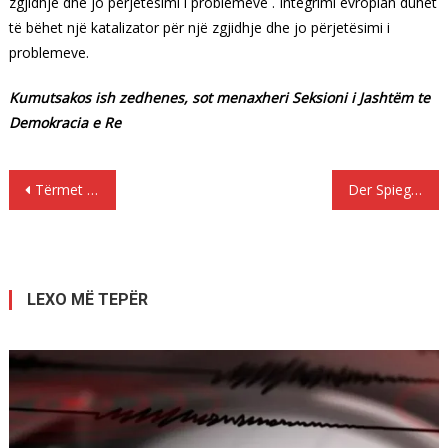
zgjidhje dhe jo përjetësimi i problemeve . Integrimi evropian duhet
të bëhet një katalizator për një zgjidhje dhe jo përjetësimi i
problemeve.
Kumutsakos ish zedhenes, sot menaxheri Seksioni i Jashtëm te
Demokracia e Re
Lëvizje
Tërmet 4.5 Rihter në Adriatik
Der Spiegel: Evropianë, pini ujë më shumë nga çezma
te
postimet
LEXO MË TEPËR