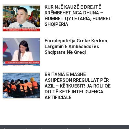
KUR NJË KAUZË E DREJTË
RRËMBEHET NGA DHUNA –
HUMBET QYTETARIA, HUMBET
SHQIPËRIA
Eurodeputetja Greke Kërkon
Largimin E Ambasadores
Shqiptare Në Greqi
BRITANIA E MASHE
ASHPËRSON RREGULLAT PËR
AZIL – KËRKUESIT! JA ROLI QË
DO TË KETË INTELIGJENCA
ARTIFICIALE