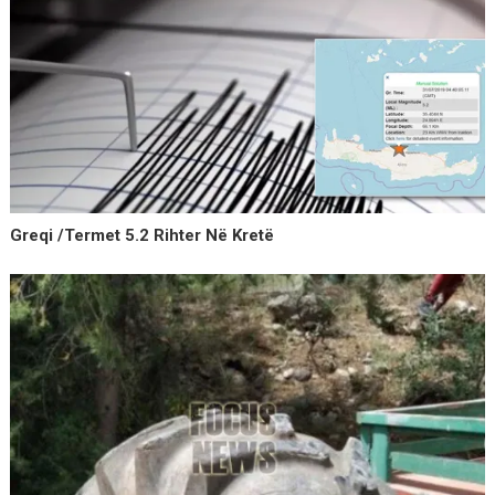
Greqi /Termet 5.2 Rihter Në Kretë