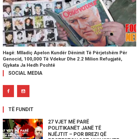
Hagë: Mlladiç Apelon Kundër Dënimit Të Përjetshëm Për
Genocid, 100,000 Të Vdekur Dhe 2.2 Milion Refugjatë,
Gjykata Ja Hedh Poshtë
SOCIAL MEDIA
TË FUNDIT
27 VJET MË PARË
POLITIKANËT JANË TË
NJËJTIT – POR BREZI QË