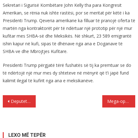
Sekretari i Sigurisë Kombëtare John Kelly tha para Kongresit
Amerikan, se rënia nuk ishte rastësi, por se meritat për këtë i ka
Presidenti Trump. Qeveria amerikane ka filluar të pranojë oferta të
martën nga kontraktorët për të ndërtuar një prototip për një mur
kufitar mes SHBA-së dhe Meksikës. Në shkurt, 23 589 emigrantë
ishin kapur në kufi, sipas të dhënave nga ana e Doganave të
SHBA-ve dhe Mbrojtjes Kufitare.
Presidenti Trump përgjatë tërë fushatës së tij ka premtuar se do
të ndërtojë një mur mes dy shteteve në mënyrë që t’i japë fund
kalimit ilegal të kufirit nga ana e meksikanëve.
Lëvizje
Deputeti i Ramës: Zgjedhjet pa opozitën sjellin mungesë alternative
Mega-operacion antidrogë në Romë, 267 të arrestuar, mes tyre edhe shqiptarë
te
postimet
LEXO MË TEPËR