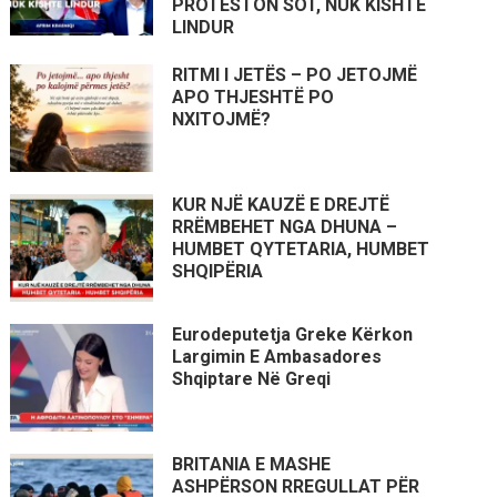
PROTESTON SOT, NUK KISHTE
LINDUR
RITMI I JETËS – PO JETOJMË
APO THJESHTË PO
NXITOJMË?
KUR NJË KAUZË E DREJTË
RRËMBEHET NGA DHUNA –
HUMBET QYTETARIA, HUMBET
SHQIPËRIA
Eurodeputetja Greke Kërkon
Largimin E Ambasadores
Shqiptare Në Greqi
BRITANIA E MASHE
ASHPËRSON RREGULLAT PËR