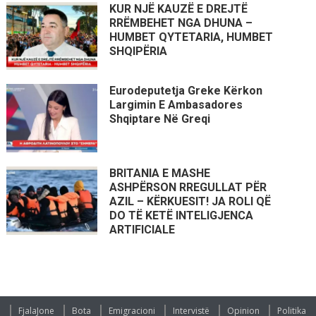
KUR NJË KAUZË E DREJTË
RRËMBEHET NGA DHUNA –
HUMBET QYTETARIA, HUMBET
SHQIPËRIA
Eurodeputetja Greke Kërkon
Largimin E Ambasadores
Shqiptare Në Greqi
BRITANIA E MASHE
ASHPËRSON RREGULLAT PËR
AZIL – KËRKUESIT! JA ROLI QË
DO TË KETË INTELIGJENCA
ARTIFICIALE
FjalaJone
Bota
Emigracioni
Intervistë
Opinion
Politika