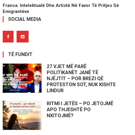
Franca: Intelektualë Dhe Artistë Në Favor Të Pritjes Së
Emigrantëve
SOCIAL MEDIA
TË FUNDIT
27 VJET MË PARË
POLITIKANËT JANË TË
NJËJTIT – POR BREZI QË
PROTESTON SOT, NUK KISHTE
LINDUR
RITMI I JETËS – PO JETOJMË
APO THJESHTË PO
NXITOJMË?