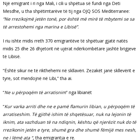
Një emigrant i ri nga Mali, i cili u shpëtua së fundi nga Deti
Mesdhe, u tha shpëtimtarëve të tij nga OJQ SOS Mediterranee:
“Ne rrezikojmë jetën tonë, por është më mirë të mbytemi se sa
të arrestohemi nga marina e Libisë”
.
I riu ishte midis rreth 370 emigrantëve të shpëtuar gjatë natës
midis 25 dhe 26 dhjetorit në ujërat ndërkombëtare jashtë brigjeve
të Libisë.
“Është sikur ne të rikthehemi në skllavëri. Zezakët janë skllevërit e
tyre, sot mendojnë në Libi,” tha ai.
“
Ne u përpoqëm të arratisnim
” nga libianët
“
Kur varka arriti dhe ne e pamë flamurin libian, u përpoqëm të
arratiseshim. Të gjithë ishim të shqetësuar, nuk na lejonin të
iknim, ata vazhduan të na ndiqnin, kështu që njerëzit nuk do të
rrezikonin jetën e tyre, shumë gra dhe shumë fëmijë mes nesh,
ne i lëmë ata “
, tha emigrantja e re.