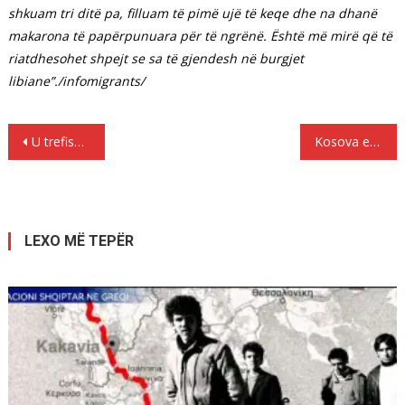
shkuam tri ditë pa, filluam të pimë ujë të keqe dhe na dhanë
makarona të papërpunuara për të ngrënë. Është më mirë që të
riatdhesohet shpejt se sa të gjendesh në burgjet
libiane”./infomigrants/
Lëvizje
U trefishuan ardhjet e emigrantëve në Spanjë në vitin 2017
Kosova e Shqipëria nga 1 janari 2018, qytetarët do të punojnë në Gjermani pa pasaportë të BE-së, ja detajet
te
postimet
LEXO MË TEPËR