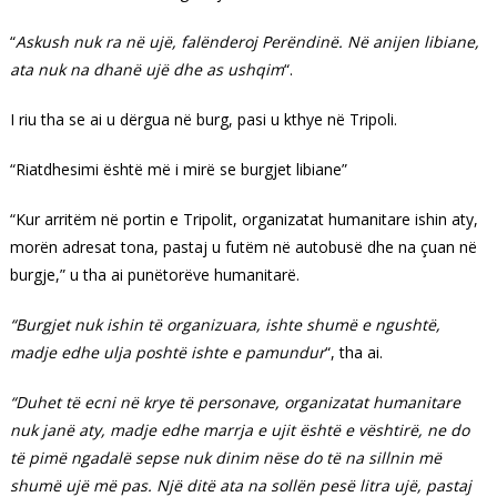
“
Askush nuk ra në ujë, falënderoj Perëndinë. Në anijen libiane,
ata nuk na dhanë ujë dhe as ushqim
“.
I riu tha se ai u dërgua në burg, pasi u kthye në Tripoli.
“Riatdhesimi është më i mirë se burgjet libiane”
“Kur arritëm në portin e Tripolit, organizatat humanitare ishin aty,
morën adresat tona, pastaj u futëm në autobusë dhe na çuan në
burgje,” u tha ai punëtorëve humanitarë.
“Burgjet nuk ishin të organizuara, ishte shumë e ngushtë,
madje edhe ulja poshtë ishte e pamundur
“, tha ai.
“Duhet të ecni në krye të personave, organizatat humanitare
nuk janë aty, madje edhe marrja e ujit është e vështirë, ne do
të pimë ngadalë sepse nuk dinim nëse do të na sillnin më
shumë ujë më pas.
Një ditë ata na sollën pesë litra ujë, pastaj