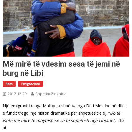
Më mirë të vdesim sesa të jemi në
burg në Libi
Bota
Emigracioni
2017-12-29
Shpetim Zinxhiria
Një emigrant i ri nga Mali që u shpëtua nga Deti Mesdhe në ditët
e fundit tregoi një histori dramatike për shpëtuesit e tij. “
Do të
ishte më mirë të mbytesh se sa të shpetosh nga Libianët,
” tha
ai.