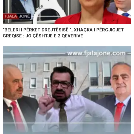
“BELERI I PËRKET DREJTËSISË ”, XHAÇKA I PËRGJIGJET
GREQISË : JO ÇËSHTJE E 2 QEVERIVE