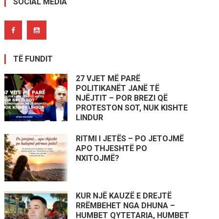
SOCIAL MEDIA
TË FUNDIT
27 VJET MË PARË
POLITIKANËT JANË TË
NJËJTIT – POR BREZI QË
PROTESTON SOT, NUK KISHTE
LINDUR
RITMI I JETËS – PO JETOJMË
APO THJESHTË PO
NXITOJMË?
KUR NJË KAUZË E DREJTË
RRËMBEHET NGA DHUNA –
HUMBET QYTETARIA, HUMBET