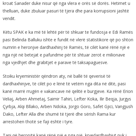
kroat Sanader duke nisur që nga vlera e orës së dorës. Hetimet u
thelluan, duke zbuluar pasuri të tjera dhe para korrupsioni jashtë
vendit.
Këtu SPAK e ka më të lehtë për të shkuar te fundosja e Edi Ramës
pasi Belinda Balluku ishte e fundit në vlerë statistikore që po shton
numrin e heronjve dardhaxhinj të Ramës, të cilët kanë rënë një e
nga një në betejat e pafundme për të shtuar zerot e milionave
nga vjedhjet dhe grabitjet e parave të taksapaguesve.
Stoiku kryeministër qëndron aty, në ballë të qeverisë të
dardhaxhinjve, të cilët po e lënë të vetëm nga dita në ditë, pasi
kanë marrë rrugën e vakancave në qelitë e burgjeve. Ka rënë Erion
Veliaj, Arben Ahmetaj, Saimir Tahiri, Lefter Koka, Ilir Beqja, Jurgys
Çyrbja, Alqi Bllako, Arben Ndoka, Jorgo Goro, Safet Gjici, Vangjush
Dako, Lefter Alla dhe shumë të tjerë dhe sërish Rama kur
arrestohen thotë se faji është i tyre.
Tani që heronjtë kanë rënë një e nga një, kryedardhaxhiut nuk i