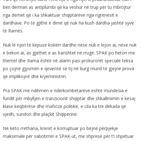
bën derman as antiplumbi që ka veshur në trup për tu mbrojtur
nga dëmet që i ka shkaktuar shqiptarëve nga ngrënësit e
dardhave. Po të gjithë e dimë që nuk ha kush dardha jashtë syve
të Ramës.
Nuk lë njeri të këpusë kokërr dardhe nëse nuk e lejon ai, nëse nuk
e bekon ai, as gjethet e as barishtet në rrugë. SPAK po heton me
themel dhe Rama është në alarm pasi prokurorët specialë teksa
po çojnë gjysmën e qeverisë së tij në burg mund të gjejnë prova
që implikojnë dhe kryeministrin.
Pra SPAK me ndihmën e ndërkombëtarëve është mundësia e
fundit për mbylljen e tranzicionit shqiptar dhe shkallmimin e kësaj
klase keqbërëse dhe mafioze politike, e cila ka tre dekada që
vjedh, sundon dhe plaçkit Shqipërinë.
Në këto rrethana, krerët e korruptuar po bëjnë përpjekje
maksimale për sabotimin e SPAK-ut, me shpresë për t’i shpëtuar