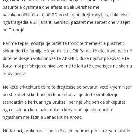
pasuritë e dyshimta dhe aferat e Sali Berishës me
bashkëpunëtorët e tij në PD po shkojnë drejt mbylljes, duke nisur
nga tragjedia e 21 janarit, Gërdeci, pazaret me serbët dhe vrasjet
në Tropojë.
Për më tepër, goditja që pritet të tronditë themelet e pushtetit
shkon deri te familja e kryeministrit Edi Rama, të cilët kanë dalë në
dritë në dosjen voluminoze të AKSHI-t, duke ngritur pikëpyetje të
forta mbi përfshirjen e niveleve më të larta të qeverisjes në skema
të dyshimta.
Në këtë arkitekturë të re të drejtësisë së pavarur, vetë kryeministri
po shikohet si kurbani përfundimtar, ai që do të simbolizojë
standardin e kërkuar nga Brukseli për një Shqipëri që shkëputet
nga e kaluara kriminale, duke u kthyer në një shembull të
ngjashëm me fatin e Sanaderit në Kroaci.
Në Kroaci, prokurorët specialë nisën hetimet për ish-kryeministrin