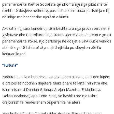
parlamentar të Partisë Socialiste qëndron si një nga pikat më të
nxehta të dosjeve hetimore, pasi është konstatuar përfshirja e tij
në lidhje me bandat dhe njerëzit e krimit.
Akuzat e ngritura kundër tij, të mbështetura nga procesverbalet e
gjykatave dhe të prokurorisë, e kanë nxjerrë zbuluar kreun e grupit
parlamentar të PS-së. Kjo përfshirje në dosjet e SPAK-ut e vendos
atë në krye të listës së atyre që drejtësia po shqyrton për t’u
kërkuar llogari.
“Furtuna”
Ndërkohë, vala e hetimeve nuk po kursen askënd, pasi nën lupën
e drejtësisë ndodhen dhjetëra funksionarë të lartë, ministra dhe
ish-ministra si Damian Gjiknuri, Arbjan Mazniku, Frida Krifca,
Delina Ibrahimaj, apo Ceno Klosi, së bashku me një ushtri
drejtorësh të rëndësishëm të përfshirë në afera.
Nga krahu i Partisë Demokratike, dosja e Flamur Nokës për